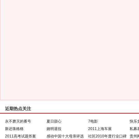
近期热点关注
永不磨灭的番号
夏日甜心
7电影
快乐
新还珠格格
姚明退役
2011上海车展
私募
2011高考试题答案
感动中国十大母亲评选
社区2010年度行业口碑
贵州