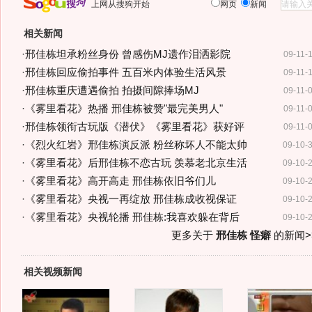
上网从搜狗开始
网页
新闻
相关新闻
·
邢佳栋坦承粉丝身份 曾感伤MJ遗作泪洒影院
09-11-
·
邢佳栋回应偷拍事件 五百米内体验生活风景
09-11-
·
邢佳栋重庆遭遇偷拍 拍摄间隙捧场MJ
09-11-
·
《雾里看花》热播 邢佳栋被赞"最完美男人"
09-11-
·
邢佳栋领衔古玩版《潜伏》《雾里看花》获好评
09-11-
·
《烈火红岩》邢佳栋演反派 粉丝称坏人不能太帅
09-10-
·
《雾里看花》后邢佳栋不恋古玩 羡慕老北京生活
09-10-
·
《雾里看花》高开高走 邢佳栋依旧爷们儿
09-10-
·
《雾里看花》央视一再绽放 邢佳栋成收视保证
09-10-
·
《雾里看花》央视轮播 邢佳栋:我喜欢躲在背后
09-10-
更多关于
邢佳栋 怪癖
的新闻>
相关视频新闻