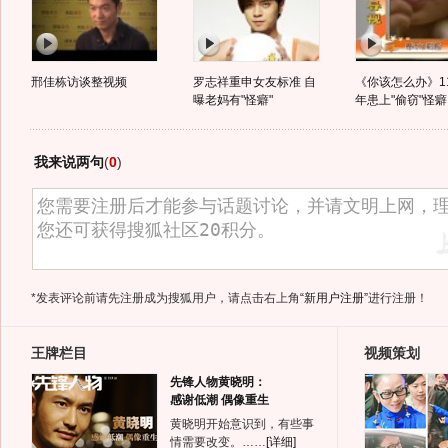
邢佳栋访谈整视频
罗志祥重申女友标准 自
《你该怎么办》1
曝老妈有"怪癖"
年患上"偷窃"怪癖
我来说两句
(
0
)
*发表评论前请先注册成为搜狐用户，请点击右上角
“新用户注册”
进行注册！
王牌栏目
视频策划
先锋人物黄晓明：
感谢低潮 偶像重生
黄晓明开始意识到，有些事
情需要改变。……
[详细]