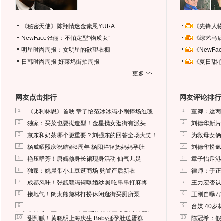
《秘密天使》陈翔情迷金素恩YURA
《先锋人
NewFace张俪：不怕定型“物质女”
《综艺马
明星时尚周报：女明星的欲望衣橱
《NewF
日韩时尚周报
好莱坞街拍周报
《夏日甜
更多 >>
网友点击排行
网友评论排行
1
1
《比利林恩》首映 章子怡范冰冰冯小刚捧场红毯
董卿：这两
2
2
独家：买菜也要拗造型！金星携女逛街有派头
刘德华新片
3
3
京东和奶茶哪个更重要？刘强东的回答全场大笑！
为救母女俩
4
4
杨威晒照庆祝结婚8周年 杨阳洋轻抚妈妈孕肚
刘德华扮邋
5
5
艳压群芳！唐嫣修身长裙现身活动 仙气儿足
章子怡斥港
6
6
独家：姚晨带小土豆逛商场 购置产后新衣
律师：于正
7
7
成都风味！张靓颖冯轲曝婚纱照 吃串串打麻将
王力宏否认
8
8
接地气！阔太熊黛林打扮休闲逛街买厕所泵
王刚自曝7
9
9
台媒:40
马蓉离婚后，砸1000万人民币给媒体要求删掉这照片
10
10
甜到腻！黄晓明上海庆生 Baby挺孕肚送蛋糕
陈冠希：假