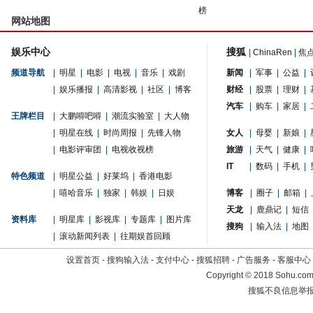
榜
网站地图
娱乐中心
搜狐
|
ChinaRen
|
焦
频道导航
|
明星
|
电影
|
电视
|
音乐
|
戏剧
新闻
|
军事
|
公益
|
|
娱乐播报
|
高清影视
|
社区
|
博客
财经
|
股票
|
理财
|
汽车
|
购车
|
家居
|
王牌栏目
|
大鹏嘚吧嘚
|
潮流实验室
|
大人物
|
明星在线
|
时尚周报
|
先锋人物
女人
|
母婴
|
新娘
|
|
电影评审团
|
电视收视榜
旅游
|
天气
|
健康
|
IT
|
数码
|
手机
|
特色频道
|
明星公益
|
好莱坞
|
香港电影
|
嘻哈音乐
|
独家
|
韩娱
|
日娱
博客
|
圈子
|
邮箱
|
天龙
|
鹿鼎记
|
短信
资料库
|
明星库
|
影视库
|
专题库
|
图片库
搜狗
|
输入法
|
地图
|
滚动新闻列表
|
往期娱首回顾
设置首页
-
搜狗输入法
-
支付中心
-
搜狐招聘
-
广告服务
-
客服中心
Copyright
©
2018 Sohu.com 
搜狐不良信息举