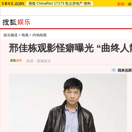
搜狐
ChinaRen
17173
焦点房地产
搜狗
新闻
-
体
娱乐频道
>
电视
>
内地电视
邢佳栋观影怪癖曝光 “曲终人
来源：
搜狐娱乐
我来说两