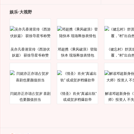
娱乐·大视野
吴亦凡香港宣传《西游伏
邓超携《乘风破浪》登陆
《健忘村》舒淇
妖篇》 获徐导星爷称赞
快本 现场释放表情包
覆，“村”出自
闫妮亦正亦谐占贺岁 喜剧
《情圣》肖央“真诚出轨”
解读邓超新身份《
也要颜值担当
或成贺岁档爆款帝
师》投资人 不