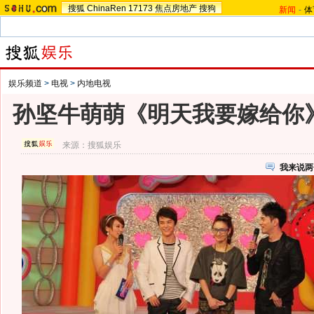
搜狐
ChinaRen
17173
焦点房地产
搜狗
新闻
-
体
娱乐频道
>
电视
>
内地电视
孙坚牛萌萌《明天我要嫁给你
来源：
搜狐娱乐
我来说两