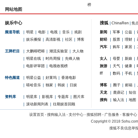
榜
网站地图
娱乐中心
搜狐
|
ChinaRen
|
焦
频道导航
|
明星
|
电影
|
电视
|
音乐
|
戏剧
新闻
|
军事
|
公益
|
|
娱乐播报
|
高清影视
|
社区
|
博客
财经
|
股票
|
理财
|
汽车
|
购车
|
家居
|
王牌栏目
|
大鹏嘚吧嘚
|
潮流实验室
|
大人物
|
明星在线
|
时尚周报
|
先锋人物
女人
|
母婴
|
新娘
|
|
电影评审团
|
电视收视榜
旅游
|
天气
|
健康
|
IT
|
数码
|
手机
|
特色频道
|
明星公益
|
好莱坞
|
香港电影
|
嘻哈音乐
|
独家
|
韩娱
|
日娱
博客
|
圈子
|
邮箱
|
天龙
|
鹿鼎记
|
短信
资料库
|
明星库
|
影视库
|
专题库
|
图片库
搜狗
|
输入法
|
地图
|
滚动新闻列表
|
往期娱首回顾
设置首页
-
搜狗输入法
-
支付中心
-
搜狐招聘
-
广告服务
-
客服中心
Copyright
©
2018 Sohu.com 
搜狐不良信息举