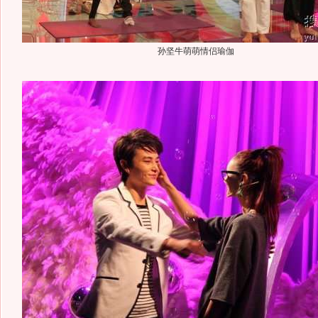
孙坚牛萌萌情侣瑜伽