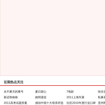
近期热点关注
永不磨灭的番号
夏日甜心
7电影
快乐
新还珠格格
姚明退役
2011上海车展
私募
2011高考试题答案
感动中国十大母亲评选
社区2010年度行业口碑
贵州