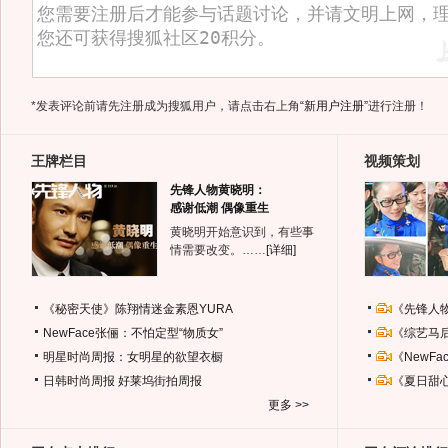
*发表评论前请先注册成为搜狐用户，请点击右上角
“新用户注册”
进行注册！
王牌栏目
视频策划
先锋人物黄晓明：
感谢低潮 偶像重生
黄晓明开始意识到，有些事
情需要改变。……
[详细]
《秘密天使》陈翔情迷金素恩YURA
《先锋人
NewFace张俪：不怕定型“物质女”
《综艺马
明星时尚周报：女明星的欲望衣橱
《NewF
日韩时尚周报
好莱坞街拍周报
《夏日甜
更多 >>