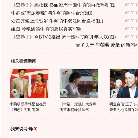
·
《空巷子》高收视 佟丽娅周一围牛萌萌再掀热潮(图
09-01-
·
牛群登"海派春晚" 与牛萌萌阿牛合演(图)
09-01-
·
众星齐聚上海贺岁 牛萌萌李双江同台送福(图)
09-01-
·
组图:冷艳娇娘牛萌萌厨房真实写照
09-01-
·
《空巷子》今BTV-2播出 周一围牛萌萌开年大戏(图)
09-01-
更多关于
牛萌萌 孙坚
的新闻>
相关视频新闻
牛萌萌联手韩星金在元
《幸福一定强》大探班
明道自信"王子"头
《初恋》打时尚牌
明道李易峰拼帅气
奈要为地瓜做"代
我来说两句
(
0
)