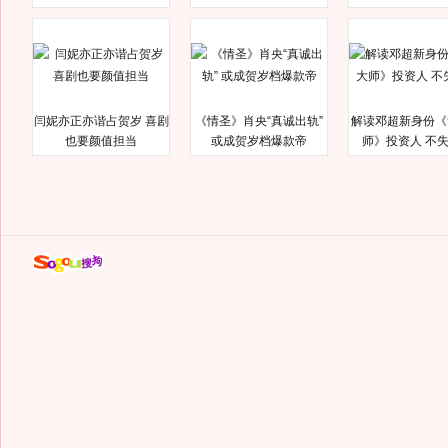
闫妮亦正亦谐占贺岁 喜剧
《情圣》肖央“真诚出轨”
解读邓超新身份《
也要颜值担当
或成贺岁档爆款帝
师》投资人 不