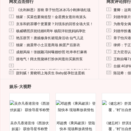
网友点击排行
网友评论排行
1
1
《比利林恩》首映 章子怡范冰冰冯小刚捧场红毯
董卿：这两
2
2
独家：买菜也要拗造型！金星携女逛街有派头
刘德华新片
3
3
京东和奶茶哪个更重要？刘强东的回答全场大笑！
为救母女俩
4
4
杨威晒照庆祝结婚8周年 杨阳洋轻抚妈妈孕肚
刘德华扮邋
5
5
艳压群芳！唐嫣修身长裙现身活动 仙气儿足
章子怡斥港
6
6
独家：姚晨带小土豆逛商场 购置产后新衣
律师：于正
7
7
成都风味！张靓颖冯轲曝婚纱照 吃串串打麻将
王力宏否认
8
8
接地气！阔太熊黛林打扮休闲逛街买厕所泵
王刚自曝7
9
9
台媒:40
马蓉离婚后，砸1000万人民币给媒体要求删掉这照片
10
10
甜到腻！黄晓明上海庆生 Baby挺孕肚送蛋糕
陈冠希：假
娱乐·大视野
吴亦凡香港宣传《西游伏
邓超携《乘风破浪》登陆
《健忘村》舒淇
妖篇》 获徐导星爷称赞
快本 现场释放表情包
覆，“村”出自