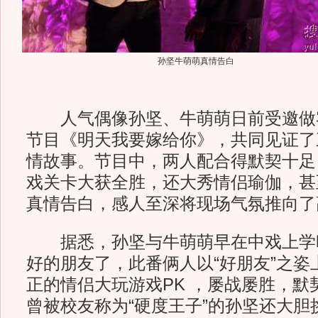
孙坚牛萌萌真情告白
人气偶像孙坚、牛萌萌日前受邀做
节目《明天我要嫁给你》，共同见证了
情故事。节目中，两人配合得默契十足
戏关卡大获全胜，还大秀情侣瑜伽，甚
真情告白，感人至深将现场气氛推向了
据悉，孙坚与牛萌萌早在中戏上学
好的朋友了，此番俩人以“好朋友”之姿
正的情侣大玩游戏PK ，屡战屡胜，默
曾被校友称为“硬度王子”的孙坚还大胆