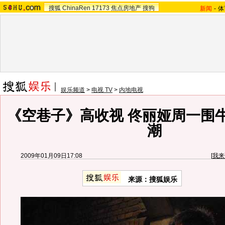
搜狐
ChinaRen
17173
焦点房地产
搜狗
新闻
-
体
娱乐频道
>
电视 TV
>
内地电视
《空巷子》高收视 佟丽娅周一围
潮
2009年01月09日17:08
[
我来
来源：搜狐娱乐