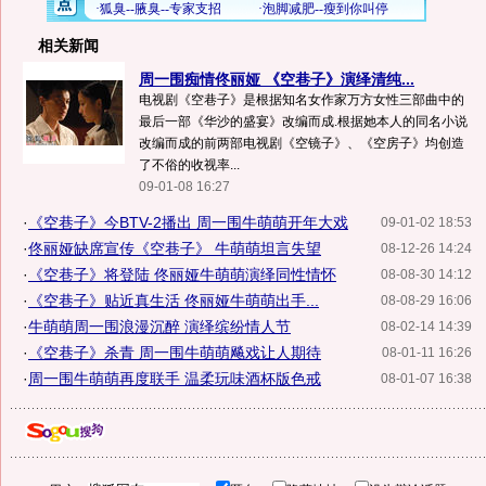
相关新闻
周一围痴情佟丽娅 《空巷子》演绎清纯...
电视剧《空巷子》是根据知名女作家万方女性三部曲中的
最后一部《华沙的盛宴》改编而成.根据她本人的同名小说
改编而成的前两部电视剧《空镜子》、《空房子》均创造
了不俗的收视率...
09-01-08 16:27
·
《空巷子》今BTV-2播出 周一围牛萌萌开年大戏
09-01-02 18:53
·
佟丽娅缺席宣传《空巷子》 牛萌萌坦言失望
08-12-26 14:24
·
《空巷子》将登陆 佟丽娅牛萌萌演绎同性情怀
08-08-30 14:12
·
《空巷子》贴近真生活 佟丽娅牛萌萌出手...
08-08-29 16:06
·
牛萌萌周一围浪漫沉醉 演绎缤纷情人节
08-02-14 14:39
·
《空巷子》杀青 周一围牛萌萌飚戏让人期待
08-01-11 16:26
·
周一围牛萌萌再度联手 温柔玩味酒杯版色戒
08-01-07 16:38