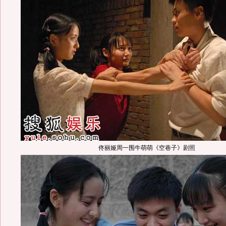
佟丽娅周一围牛萌萌《空巷子》剧照