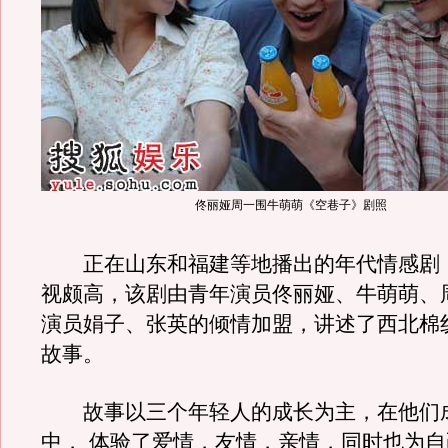
佟丽娅周一围牛萌萌《空巷子》剧照
正在山东和福建等地播出的年代情感剧
视颇高，该剧由青年演员佟丽娅、牛萌萌、
演员娟子、张英的倾情加盟，讲述了西北棉
故事。
故事以三个年轻人的成长为主，在他们
中， 体验了爱情，友情，亲情，同时也为