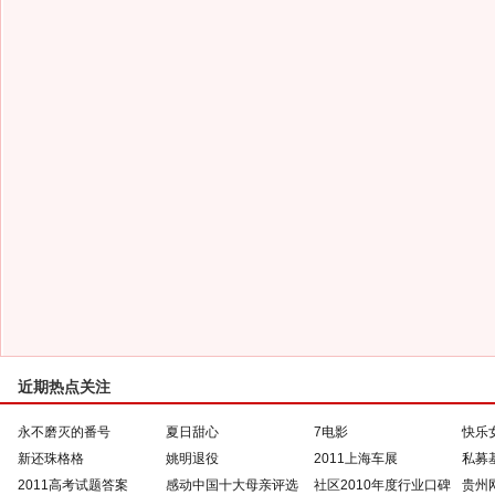
近期热点关注
永不磨灭的番号
夏日甜心
7电影
快乐
新还珠格格
姚明退役
2011上海车展
私募
2011高考试题答案
感动中国十大母亲评选
社区2010年度行业口碑
贵州