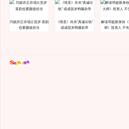
闫妮亦正亦谐占贺岁 喜剧
《情圣》肖央“真诚出轨”
解读邓超新身份《
也要颜值担当
或成贺岁档爆款帝
师》投资人 不