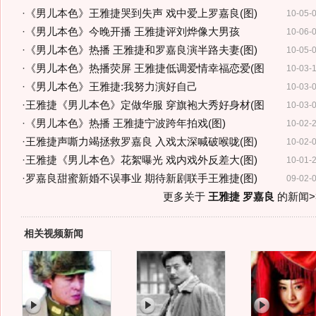
·
《男儿本色》王雅捷哭到失声 戏中爱上罗嘉良(图)
10-05-
·
《男儿本色》今晚开播 王雅捷评刘烨像大男孩
10-06-
·
《男儿本色》热播 王雅捷和罗嘉良演半路夫妻(图)
10-05-
·
《男儿本色》热播荧屏 王雅捷低调爱情幸福恋爱(图
10-03-
·
《男儿本色》王雅捷:我努力演好自己
10-03-
·
王雅捷《男儿本色》定做华服 穿旗袍大秀好身材(图
10-03-
·
《男儿本色》热播 王雅捷宁波跨年拍戏(图)
10-02-
·
王雅捷声嘶力竭拯救罗嘉良 入戏太深喊破喉咙(图)
10-02-
·
王雅捷《男儿本色》花絮曝光 戏内戏外反差大(图)
10-01-
·
罗嘉良甜蜜新婚不误事业 期待新剧联手王雅捷(图)
09-02-
更多关于
王雅捷 罗嘉良
的新闻>
相关视频新闻