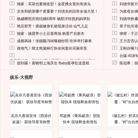
2
2
独家：买菜也要拗造型！金星携女逛街有派头
刘德华新片
3
3
京东和奶茶哪个更重要？刘强东的回答全场大笑！
为救母女俩
4
4
杨威晒照庆祝结婚8周年 杨阳洋轻抚妈妈孕肚
刘德华扮邋
5
5
艳压群芳！唐嫣修身长裙现身活动 仙气儿足
章子怡斥港
6
6
独家：姚晨带小土豆逛商场 购置产后新衣
律师：于正
7
7
成都风味！张靓颖冯轲曝婚纱照 吃串串打麻将
王力宏否认
8
8
接地气！阔太熊黛林打扮休闲逛街买厕所泵
王刚自曝7
9
9
台媒:40
马蓉离婚后，砸1000万人民币给媒体要求删掉这照片
10
10
甜到腻！黄晓明上海庆生 Baby挺孕肚送蛋糕
陈冠希：假
娱乐·大视野
吴亦凡香港宣传《西游伏
邓超携《乘风破浪》登陆
《健忘村》舒淇
妖篇》 获徐导星爷称赞
快本 现场释放表情包
覆，“村”出自