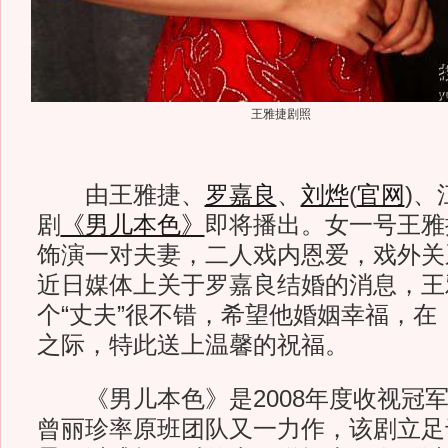
王雅捷剧照
由王雅捷、
罗嘉良
、
刘烨
(
官网
)
、
剧
《男儿本色》
即将播出。女一号王雅
饰演一对夫妻，二人戏内恩爱，戏外关
近日媒体上关于罗嘉良结婚的消息，王
个“丈夫”很不错，希望他婚姻幸福，在
之际，特此送上温馨的祝福。
《男儿本色》是2008年度收视冠
曾丽珍率原班团队又一力作，该剧立足