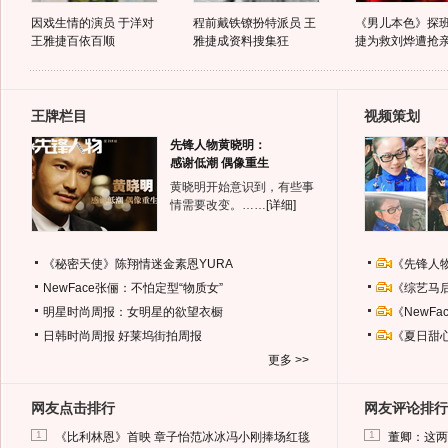
因戏生情的演员 于洋对
程前戴铁镣扮特派员 王
《男儿本色》探班
王雅捷百依百顺
雅捷成资料搜集狂
捷为救刘烨遭抢
王牌栏目
视频策划
先锋人物黄晓明：
感谢低潮 偶像重生
黄晓明开始意识到，有些事
情需要改变。……
[详细]
《秘密天使》陈翔情迷金素恩YURA
《先锋人
NewFace张俪：不怕定型“物质女”
《综艺马
明星时尚周报：女明星的欲望衣橱
《NewF
日韩时尚周报
好莱坞街拍周报
《夏日甜
更多 >>
网友点击排行
网友评论排行
1
1
《比利林恩》首映 章子怡范冰冰冯小刚捧场红毯
董卿：这两