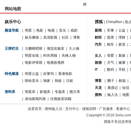
榜
网站地图
娱乐中心
搜狐
|
ChinaRen
|
焦
频道导航
|
明星
|
电影
|
电视
|
音乐
|
戏剧
新闻
|
军事
|
公益
|
|
娱乐播报
|
高清影视
|
社区
|
博客
财经
|
股票
|
理财
|
汽车
|
购车
|
家居
|
王牌栏目
|
大鹏嘚吧嘚
|
潮流实验室
|
大人物
|
明星在线
|
时尚周报
|
先锋人物
女人
|
母婴
|
新娘
|
|
电影评审团
|
电视收视榜
旅游
|
天气
|
健康
|
IT
|
数码
|
手机
|
特色频道
|
明星公益
|
好莱坞
|
香港电影
|
嘻哈音乐
|
独家
|
韩娱
|
日娱
博客
|
圈子
|
邮箱
|
天龙
|
鹿鼎记
|
短信
资料库
|
明星库
|
影视库
|
专题库
|
图片库
搜狗
|
输入法
|
地图
|
滚动新闻列表
|
往期娱首回顾
设置首页
-
搜狗输入法
-
支付中心
-
搜狐招聘
-
广告服务
-
客服中心
Copyright
©
2018 Sohu.com 
搜狐不良信息举