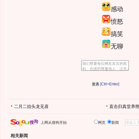
感动
愤怒
搞笑
无聊
[Ctrl+Enter]
二月二抬头龙见喜
直击归真堂养
上网从搜狗开始
网页
新闻
相关新闻