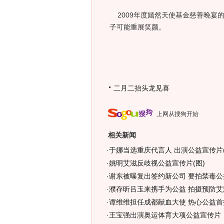
2009年度嫣然天使基金慈善晚宴
子可能重展笑颜。
二月二抬头龙见喜
上网从搜狗开始
相关新闻
·
于娜当选重庆代言人 出演公益宣传片(
·
姚明艾滋反歧视公益宣传片(图)
·
谢东被曝复出签约新公司 要拍禁毒公
·
濮存昕吕玉来携手为公益 拍摄预防艾
·
谭维维担任成都献血大使 热心公益首
·
王宝强出演奥运体育大项公益宣传片