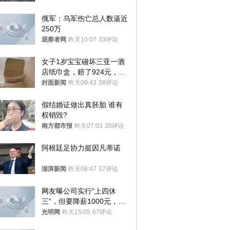
俄军：乌军伤亡总人数逼近
250万
观察者网
昨天10:07
33评论
女子1岁宝宝碰坏三亚一酒
店纸巾盒，赔了924元，发
帖吐槽后酒店退还一半的
封面新闻
昨天09:43
58评论
钱，当地市监局回应
假结婚证做出真胚胎 谁有
权销毁?
南方都市报
昨天07:03
35评论
阿根廷足协力挺因凡蒂诺
澎湃新闻
昨天08:47
37评论
网友曝公司实行“上四休
三”，但要降薪1000元，不
接受只能辞职
光明网
昨天15:05
67评论