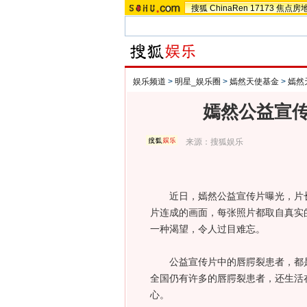
搜狐
ChinaRen
17173
焦点房
娱乐频道
>
明星_娱乐圈
>
嫣然天使基金
>
嫣然
嫣然公益宣传
来源：
搜狐娱乐
近日，嫣然公益宣传片曝光，片长
片连成的画面，每张照片都取自真实
一种渴望，令人过目难忘。
公益宣传片中的唇腭裂患者，都是
全国仍有许多的唇腭裂患者，还生活
心。