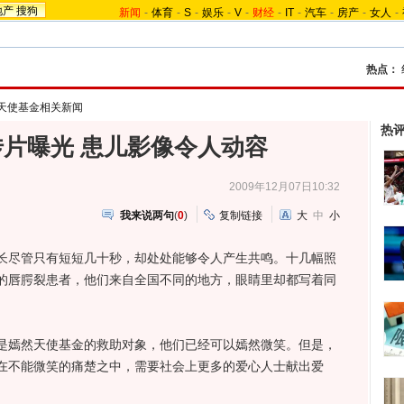
地产
搜狗
新闻
-
体育
-
S
-
娱乐
-
V
-
财经
-
IT
-
汽车
-
房产
-
女人
-
热点：
天使基金相关新闻
热
片曝光 患儿影像令人动容
2009年12月07日10:32
我来说两句
(
0
)
复制链接
大
中
小
尽管只有短短几十秒，却处处能够令人产生共鸣。十几幅照
的唇腭裂患者，他们来自全国不同的地方，眼睛里却都写着同
嫣然天使基金的救助对象，他们已经可以嫣然微笑。但是，
在不能微笑的痛楚之中，需要社会上更多的爱心人士献出爱