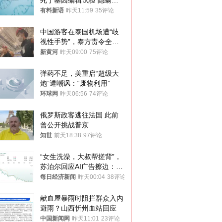
死于基因编辑试验 隐瞒一
年才对外披露
有料新语
昨天11:59
35评论
中国游客在泰国机场遭“歧
视性手势”，泰方责令全面
调查，对责任人采取最严厉
新黄河
昨天09:00
75评论
处分
弹药不足，美重启“超级大
炮”遭嘲讽：“废物利用”
环球网
昨天06:56
74评论
俄罗斯政客逃往法国 此前
曾公开挑战普京
知世
前天18:38
97评论
“女生洗澡，大叔帮搓背”，
苏泊尔回应AI广告擦边：视
频全下架，已强化内容管理
每日经济新闻
昨天00:04
38评论
与审核
献血屋暴雨时阻拦群众入内
避雨？山西忻州血站回应
中国新闻网
昨天11:01
23评论