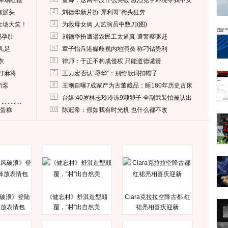
捧场红毯
董卿：这两年没什么突破 激烈竞争环境令我不安
2
有派头
刘德华新片扮“犀利哥”街头狂奔
3
全场大笑！
为救母女俩 人艺演员中数刀(图)
4
妈孕肚
刘德华扮邋遢农民工太逼真 遭警察驱赶
5
儿足
章子怡斥港媒歧视内地演员 称刁钻势利
6
衣
律师：于正不构成侵权 只能道德谴责
7
打麻将
王力宏否认“辱华”：别给歌词扣帽子
8
所泵
王刚自曝7成家产为古董藏品：睡180年历史古床
9
台媒:40岁林志玲冷冻9颗卵子 全副武装怕被认出
删掉这照片
10
送蛋糕
陈冠希：假如我有时光机 也什么都不改
破浪》登陆
《健忘村》舒淇造型颠
Clara克拉拉空降古都 红
释放表情包
覆，“村”出自然美
裙亮相喜庆迎新