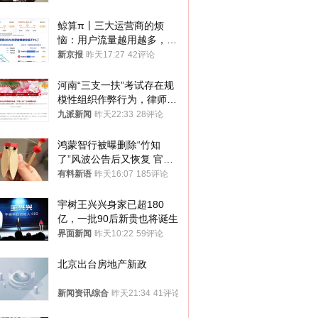
鲸算π丨三大运营商的烦
恼：用户流量越用越多，收
入却越来越少
新京报
昨天17:27
42评论
河南“三支一扶”考试存在规
模性组织作弊行为，律师：
涉嫌非法获取国家秘密罪等
九派新闻
昨天22:33
28评论
罪名
鸿蒙智行被曝删除“竹知
了”风波公告后又恢复 官媒
曾力挺：劝华为要大度的，
有料新语
昨天16:07
185评论
你们适不适合？
宇树王兴兴身家已超180
亿，一批90后新贵也将诞生
界面新闻
昨天10:22
59评论
北京出台房地产新政
新闻资讯综合
昨天21:34
41评论