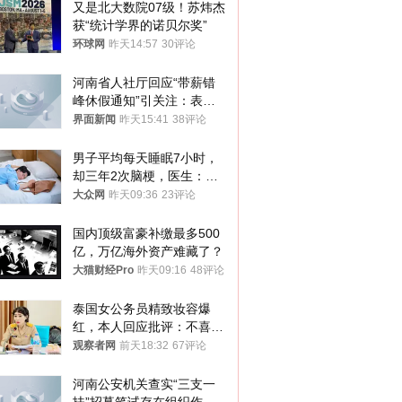
又是北大数院07级！苏炜杰
获“统计学界的诺贝尔奖”
环球网
昨天14:57
30评论
河南省人社厅回应“带薪错
峰休假通知”引关注：表述
不够准确，待修改后印发
界面新闻
昨天15:41
38评论
男子平均每天睡眠7小时，
却三年2次脑梗，医生：这
样睡觉更伤身
大众网
昨天09:36
23评论
国内顶级富豪补缴最多500
亿，万亿海外资产难藏了？
大猫财经Pro
昨天09:16
48评论
泰国女公务员精致妆容爆
红，本人回应批评：不喜欢
就别看
观察者网
前天18:32
67评论
河南公安机关查实“三支一