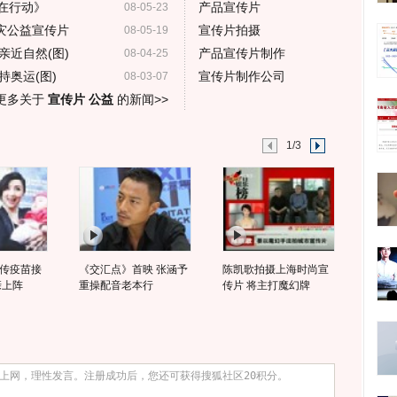
在行动》
产品宣传片
08-05-23
灾公益宣传片
宣传片拍摄
08-05-19
亲近自然(图)
产品宣传片制作
08-04-25
奥运(图)
宣传片制作公司
08-03-07
更多关于
宣传片 公益
的新闻>>
1/3
传疫苗接
《交汇点》首映 张涵予
陈凯歌拍摄上海时尚宣
亲上阵
重操配音老本行
传片 将主打魔幻牌