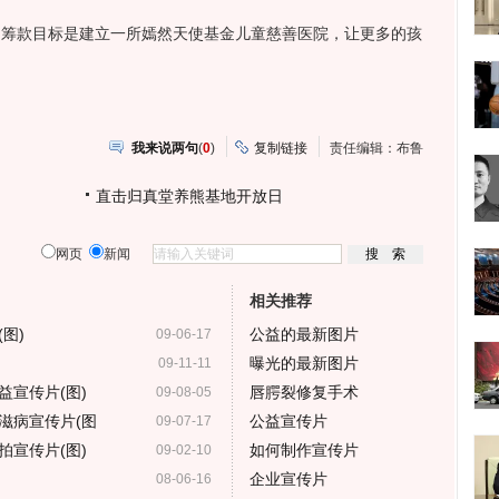
的筹款目标是建立一所嫣然天使基金儿童慈善医院，让更多的孩
我来说两句
(
0
)
复制链接
责任编辑：布鲁
直击归真堂养熊基地开放日
网页
新闻
相关推荐
图)
公益的最新图片
09-06-17
曝光的最新图片
09-11-11
益宣传片(图)
唇腭裂修复手术
09-08-05
滋病宣传片(图
公益宣传片
09-07-17
拍宣传片(图)
如何制作宣传片
09-02-10
企业宣传片
08-06-16