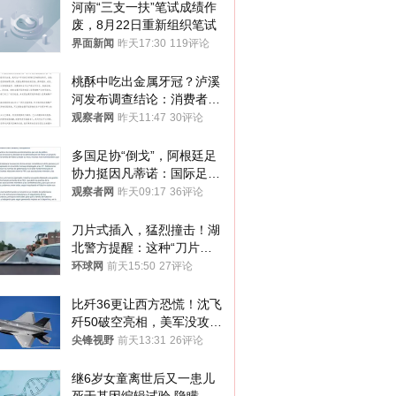
河南“三支一扶”笔试成绩作
废，8月22日重新组织笔试
界面新闻
昨天17:30
119评论
桃酥中吃出金属牙冠？泸溪
河发布调查结论：消费者已
澄清，所发视频情况不属实
观察者网
昨天11:47
30评论
多国足协“倒戈”，阿根廷足
协力挺因凡蒂诺：国际足联
今后应继续在其领导下前行
观察者网
昨天09:17
36评论
刀片式插入，猛烈撞击！湖
北警方提醒：这种“刀片超
车”，太危险了
环球网
前天15:50
27评论
比歼36更让西方恐慌！沈飞
歼50破空亮相，美军没攻克
的技术被拿下
尖锋视野
前天13:31
26评论
继6岁女童离世后又一患儿