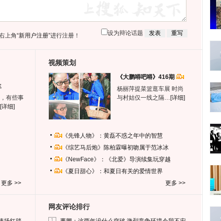
设为辩论话题
右上角
“新用户注册”
进行注册！
视频策划
《大鹏嘚吧嘚》416期
生
杨丽萍提菜篮逛车展 时尚
，有些事
与村姑仅一线之隔…
[详细]
[详细]
《先锋人物》：黄磊不惑之年中的智慧
《综艺马后炮》陈柏霖曝初吻属于范冰冰
《NewFace》：《北爱》导演续集玩穿越
《夏日甜心》：和夏日有关的爱情世界
更多 >>
更多 >>
网友评论排行
1