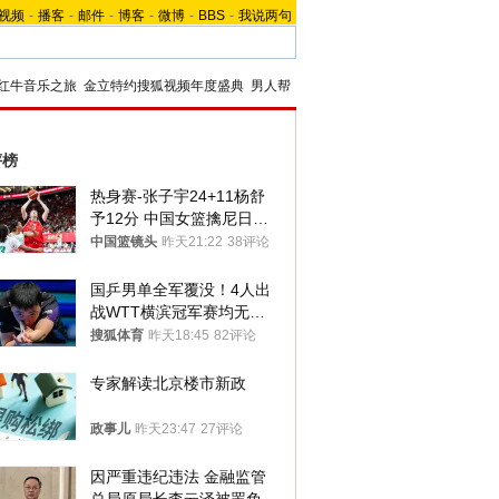
视频
-
播客
-
邮件
-
博客
-
微博
-
BBS
-
我说两句
红牛音乐之旅
金立特约搜狐视频年度盛典
男人帮
评榜
热身赛-张子宇24+11杨舒
予12分 中国女篮擒尼日利
亚
中国篮镜头
昨天21:22
38评论
国乒男单全军覆没！4人出
战WTT横滨冠军赛均无缘
八强
搜狐体育
昨天18:45
82评论
专家解读北京楼市新政
政事儿
昨天23:47
27评论
因严重违纪违法 金融监管