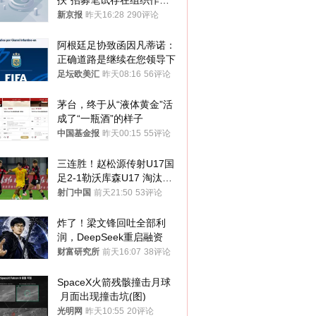
扶”招募笔试存在组织作弊
犯罪行为
新京报
昨天16:28
290评论
阿根廷足协致函因凡蒂诺：
正确道路是继续在您领导下
足坛欧美汇
昨天08:16
56评论
茅台，终于从“液体黄金”活
成了“一瓶酒”的样子
中国基金报
昨天00:15
55评论
三连胜！赵松源传射U17国
足2-1勒沃库森U17 淘汰赛
将战河床
射门中国
前天21:50
53评论
炸了！梁文锋回吐全部利
润，DeepSeek重启融资
财富研究所
前天16:07
38评论
SpaceX火箭残骸撞击月球
 月面出现撞击坑(图)
光明网
昨天10:55
20评论