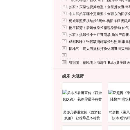
《比利林恩》首映 章子怡范冰冰冯小刚
2
独家：买菜也要拗造型！金星携女逛街
3
京东和奶茶哪个更重要？刘强东的回答
4
杨威晒照庆祝结婚8周年 杨阳洋轻抚妈
5
艳压群芳！唐嫣修身长裙现身活动 仙气
6
独家：姚晨带小土豆逛商场 购置产后新
7
成都风味！张靓颖冯轲曝婚纱照 吃串串
8
接地气！阔太熊黛林打扮休闲逛街买厕
9
马蓉离婚后，砸1000万人民币给媒体要求
10
甜到腻！黄晓明上海庆生 Baby挺孕肚
娱乐·大视野
吴亦凡香港宣传《西游伏
邓超携《乘风
妖篇》 获徐导星爷称赞
快本 现场