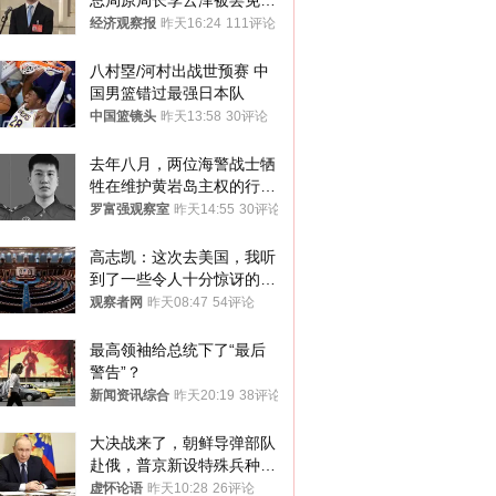
总局原局长李云泽被罢免全
国人大代表
经济观察报
昨天16:24
111评论
八村塁/河村出战世预赛 中
国男篮错过最强日本队
中国篮镜头
昨天13:58
30评论
去年八月，两位海警战士牺
牲在维护黄岩岛主权的行动
中
罗富强观察室
昨天14:55
30评论
高志凯：这次去美国，我听
到了一些令人十分惊讶的消
息
观察者网
昨天08:47
54评论
最高领袖给总统下了“最后
警告”？
新闻资讯综合
昨天20:19
38评论
大决战来了，朝鲜导弹部队
赴俄，普京新设特殊兵种，
76岁老将扛旗
虚怀论语
昨天10:28
26评论