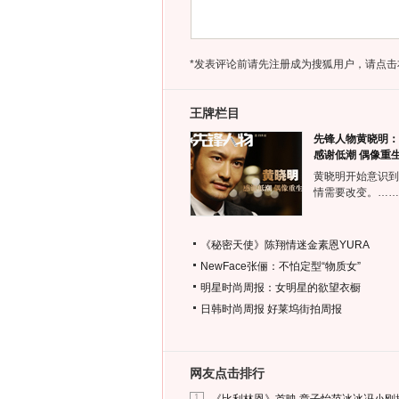
*发表评论前请先注册成为搜狐用户，请点击
王牌栏目
先锋人物黄晓明：
感谢低潮 偶像重
黄晓明开始意识到
情需要改变。……
《秘密天使》陈翔情迷金素恩YURA
NewFace张俪：不怕定型“物质女”
明星时尚周报：女明星的欲望衣橱
日韩时尚周报
好莱坞街拍周报
网友点击排行
1