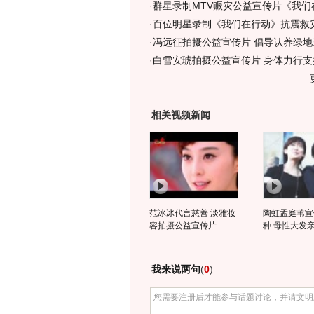
·
群星录制MTV赈灾公益宣传片《我们
·
百位明星录制《我们在行动》抗震救
·
冯远征拍摄公益宣传片 倡导认养绿地
·
白雪安琥拍摄公益宣传片 身体力行支持
相关视频新闻
范冰冰代言慈善 淡雅妆
陶虹孟庭苇宣
容拍摄公益宣传片
种 母性大发
我来说两句
(
0
)