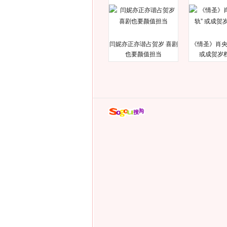
闫妮亦正亦谐占贺岁 喜剧
《情圣》肖央
也要颜值担当
或成贺岁