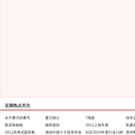
近期热点关注
永不磨灭的番号
夏日甜心
7电影
快乐
新还珠格格
姚明退役
2011上海车展
私募
2011高考试题答案
感动中国十大母亲评选
社区2010年度行业口碑
贵州