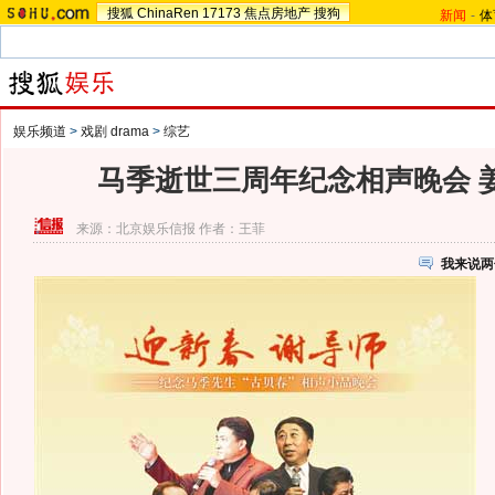
搜狐
ChinaRen
17173
焦点房地产
搜狗
新闻
-
体
娱乐频道
>
戏剧 drama
>
综艺
马季逝世三周年纪念相声晚会 
来源：
北京娱乐信报
作者：王菲
我来说两