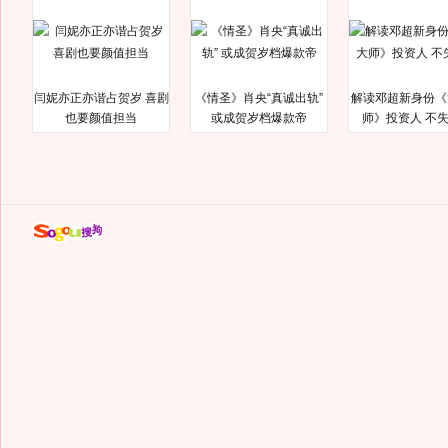
闫妮亦正亦谐占贺岁 喜剧
《情圣》肖央“真诚出轨”
解读邓超新身份《
也要颜值担当
或成贺岁档爆款帝
师》投资人 不