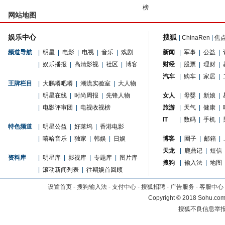
榜
网站地图
娱乐中心
搜狐
|
ChinaRen
|
焦
频道导航
|
明星
|
电影
|
电视
|
音乐
|
戏剧
新闻
|
军事
|
公益
|
|
娱乐播报
|
高清影视
|
社区
|
博客
财经
|
股票
|
理财
|
汽车
|
购车
|
家居
|
王牌栏目
|
大鹏嘚吧嘚
|
潮流实验室
|
大人物
|
明星在线
|
时尚周报
|
先锋人物
女人
|
母婴
|
新娘
|
|
电影评审团
|
电视收视榜
旅游
|
天气
|
健康
|
IT
|
数码
|
手机
|
特色频道
|
明星公益
|
好莱坞
|
香港电影
|
嘻哈音乐
|
独家
|
韩娱
|
日娱
博客
|
圈子
|
邮箱
|
天龙
|
鹿鼎记
|
短信
资料库
|
明星库
|
影视库
|
专题库
|
图片库
搜狗
|
输入法
|
地图
|
滚动新闻列表
|
往期娱首回顾
设置首页
-
搜狗输入法
-
支付中心
-
搜狐招聘
-
广告服务
-
客服中心
Copyright
©
2018 Sohu.com 
搜狐不良信息举