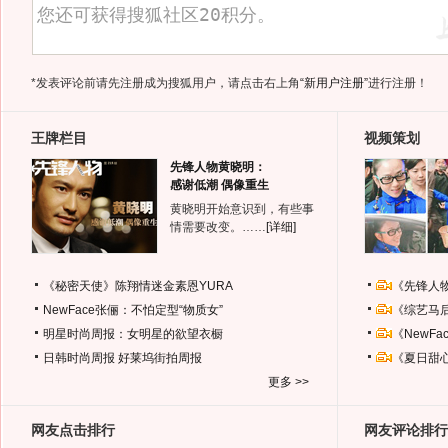
*发表评论前请先注册成为搜狐用户，请点击右上角
“新用户注册”
进行注册！
王牌栏目
视频策划
先锋人物黄晓明：
感谢低潮 偶像重生
黄晓明开始意识到，有些事
情需要改变。……
[详细]
《秘密天使》陈翔情迷金素恩YURA
《先锋人
NewFace张俪：不怕定型“物质女”
《综艺马
明星时尚周报：女明星的欲望衣橱
《NewF
日韩时尚周报
好莱坞街拍周报
《夏日甜
更多 >>
网友点击排行
网友评论排行