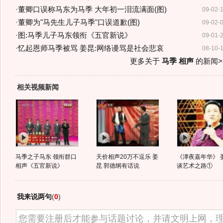
·
董卿口误称马东为马季 大年初一泪流满面(图)
09-02-
·
董卿为"马先生儿子马季"口误道歉(图)
09-02-
·
图:马季儿子马东领衔《五官新说》
09-01-
·
忆起恩师马季被骂 姜昆:网络谩骂是社会悲哀
08-10-
更多关于
马季 相声
的新闻>
相关视频新闻
马季之子马东 领衔群口
天价相声20万不逗乐 姜
《津夜嘉年华》 
相声《五官新说》
昆 郭德纲有话说
谈艺术之路①
我来说两句
(
0
)