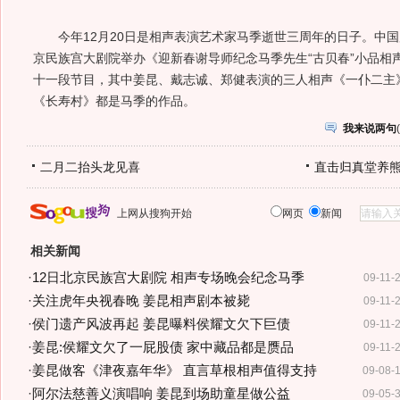
今年12月20日是相声表演艺术家马季逝世三周年的日子。中国广
京民族宫大剧院举办《迎新春谢导师纪念马季先生“古贝春”小品相
十一段节目，其中姜昆、戴志诚、郑健表演的三人相声《一仆二主
《长寿村》都是马季的作品。
我来说两句
(
二月二抬头龙见喜
直击归真堂养
上网从搜狗开始
网页
新闻
相关新闻
·
12日北京民族宫大剧院 相声专场晚会纪念马季
09-11-
·
关注虎年央视春晚 姜昆相声剧本被毙
09-11-
·
侯门遗产风波再起 姜昆曝料侯耀文欠下巨债
09-11-
·
姜昆:侯耀文欠了一屁股债 家中藏品都是赝品
09-11-
·
姜昆做客《津夜嘉年华》 直言草根相声值得支持
09-08-
·
阿尔法慈善义演唱响 姜昆到场助童星做公益
09-05-