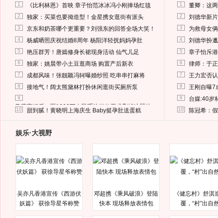
1
1
《比利林恩》首映 章子怡范冰冰冯小刚捧场红毯
董卿：这两
2
2
独家：买菜也要拗造型！金星携女逛街有派头
刘德华新片
3
3
京东和奶茶哪个更重要？刘强东的回答全场大笑！
为救母女俩
4
4
杨威晒照庆祝结婚8周年 杨阳洋轻抚妈妈孕肚
刘德华扮邋
5
5
艳压群芳！唐嫣修身长裙现身活动 仙气儿足
章子怡斥港
6
6
独家：姚晨带小土豆逛商场 购置产后新衣
律师：于正
7
7
成都风味！张靓颖冯轲曝婚纱照 吃串串打麻将
王力宏否认
8
8
接地气！阔太熊黛林打扮休闲逛街买厕所泵
王刚自曝7
9
9
台媒:40
马蓉离婚后，砸1000万人民币给媒体要求删掉这照片
10
10
甜到腻！黄晓明上海庆生 Baby挺孕肚送蛋糕
陈冠希：假
娱乐·大视野
吴亦凡香港宣传《西游伏
邓超携《乘风破浪》登陆
《健忘村》舒淇
妖篇》 获徐导星爷称赞
快本 现场释放表情包
覆，“村”出自