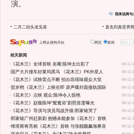
演。
我来说两句
(
二月二抬头龙见喜
直击归真堂养
上网从搜狗开始
网页
新闻
相关新闻
·
《花木兰》全球首映 名嘴:陈坤太出彩了
09-11-
·
国产大片撞车好莱坞黑马 《花木兰》PK外星人
09-11-
·
《花木兰》试映雷点不断 拍出琼瑶味观众大笑
09-11-
·
贺岁档《花木兰》上映在即 原声碟封面接轨国际
09-11-
·
《花木兰》点映 观众:陈坤令人惊艳
09-11-
·
《花木兰》赵薇陈坤"鸳鸯浴"剧照首度曝光
09-11-
·
《花木兰》导演与演员骂战升级:郭家铭哭了
09-11-
·
郭家铭广州赶新剧 抱憾未能参加《花木兰》首映
09-11-
·
维塔斯将亮相《花木兰》首映 与张靓颖飙海豚音
09-11-