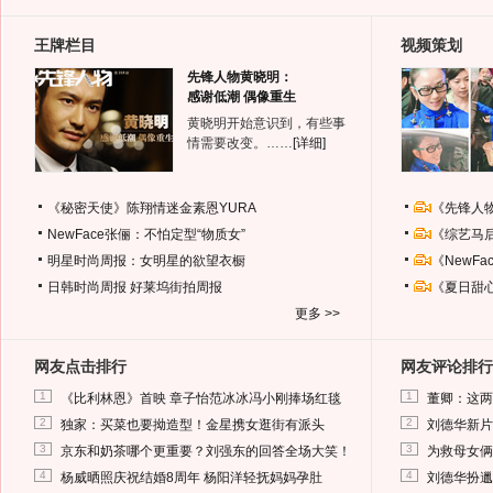
王牌栏目
视频策划
先锋人物黄晓明：
感谢低潮 偶像重生
黄晓明开始意识到，有些事
情需要改变。……
[详细]
《秘密天使》陈翔情迷金素恩YURA
《先锋人
NewFace张俪：不怕定型“物质女”
《综艺马
明星时尚周报：女明星的欲望衣橱
《NewF
日韩时尚周报
好莱坞街拍周报
《夏日甜
更多 >>
网友点击排行
网友评论排行
1
1
《比利林恩》首映 章子怡范冰冰冯小刚捧场红毯
董卿：这两
2
2
独家：买菜也要拗造型！金星携女逛街有派头
刘德华新片
3
3
京东和奶茶哪个更重要？刘强东的回答全场大笑！
为救母女俩
4
4
杨威晒照庆祝结婚8周年 杨阳洋轻抚妈妈孕肚
刘德华扮邋