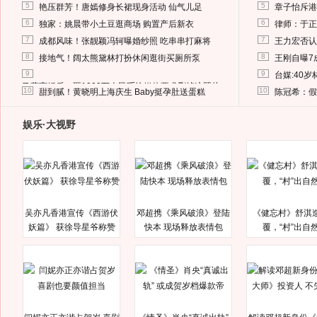
5
5
艳压群芳！唐嫣修身长裙现身活动 仙气儿足
章子怡斥港
6
6
独家：姚晨带小土豆逛商场 购置产后新衣
律师：于正
7
7
成都风味！张靓颖冯轲曝婚纱照 吃串串打麻将
王力宏否认
8
8
接地气！阔太熊黛林打扮休闲逛街买厕所泵
王刚自曝7
9
9
台媒:40
马蓉离婚后，砸1000万人民币给媒体要求删掉这照片
10
10
甜到腻！黄晓明上海庆生 Baby挺孕肚送蛋糕
陈冠希：假
娱乐·大视野
吴亦凡香港宣传《西游伏
邓超携《乘风破浪》登陆
《健忘村》舒淇
妖篇》 获徐导星爷称赞
快本 现场释放表情包
覆，“村”出自