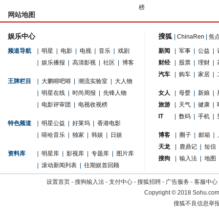
榜
网站地图
娱乐中心
搜狐
|
ChinaRen
|
焦
频道导航
|
明星
|
电影
|
电视
|
音乐
|
戏剧
新闻
|
军事
|
公益
|
|
娱乐播报
|
高清影视
|
社区
|
博客
财经
|
股票
|
理财
|
汽车
|
购车
|
家居
|
王牌栏目
|
大鹏嘚吧嘚
|
潮流实验室
|
大人物
|
明星在线
|
时尚周报
|
先锋人物
女人
|
母婴
|
新娘
|
|
电影评审团
|
电视收视榜
旅游
|
天气
|
健康
|
IT
|
数码
|
手机
|
特色频道
|
明星公益
|
好莱坞
|
香港电影
|
嘻哈音乐
|
独家
|
韩娱
|
日娱
博客
|
圈子
|
邮箱
|
天龙
|
鹿鼎记
|
短信
资料库
|
明星库
|
影视库
|
专题库
|
图片库
搜狗
|
输入法
|
地图
|
滚动新闻列表
|
往期娱首回顾
设置首页
-
搜狗输入法
-
支付中心
-
搜狐招聘
-
广告服务
-
客服中心
Copyright
©
2018 Sohu.com 
搜狐不良信息举