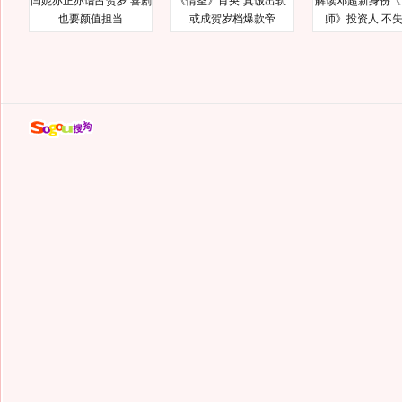
闫妮亦正亦谐占贺岁 喜剧
《情圣》肖央“真诚出轨”
解读邓超新身份《
也要颜值担当
或成贺岁档爆款帝
师》投资人 不