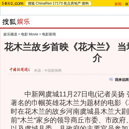
搜狐
ChinaRen
17173
焦点房地产
搜狗
新闻
-
体
娱乐频道
>
电影 Movie
>
电影新闻
花木兰故乡首映《花木兰》 当
介
来源：
中国新闻网
我来说两
中新网虞城11月27日电(记者吴扬 
著名的巾帼英雄花木兰为题材的电影《
时在花木兰的故乡河南虞城县木兰大剧
前“木兰“家乡的领导商丘市委、市政府
以及虞城县委、县政府的主要官员参加