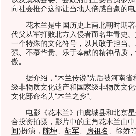
向社会推介这部让当地人倍感自豪的电
花木兰是中国历史上南北朝时期著
代父从军打败北方入侵者而名垂青史。如
一个特殊的文化符号，以其敢于担当、
强、不慕华贵、乐于奉献的精神品质，
傲。
据介绍，“木兰传说”先后被河南省
级非物质文化遗产和国家级非物质文化
文化部命名为“木兰之乡”。
电影《花木兰》由虞城县和北京星
合投资拍摄，影片中的主角花木兰由中
间
)扮演，
陈坤
、
胡军
、
房祖名
、徐娇