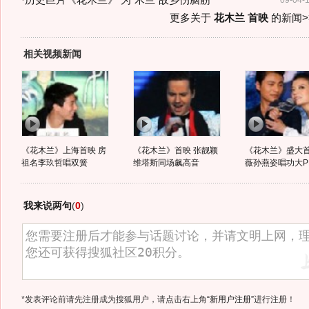
·
历史巨片《花木兰》 为"木兰"故乡伤脑筋
09-04-
更多关于
花木兰 首映
的新闻>
相关视频新闻
《花木兰》上海首映 房
《花木兰》首映 张靓颖
《花木兰》盛大首
祖名李玖哲唱双簧
维塔斯同场飙高音
薇孙燕姿唱功大P
我来说两句
(
0
)
*发表评论前请先注册成为搜狐用户，请点击右上角
“新用户注册”
进行注册！