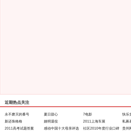
近期热点关注
永不磨灭的番号
夏日甜心
7电影
快乐
新还珠格格
姚明退役
2011上海车展
私募
2011高考试题答案
感动中国十大母亲评选
社区2010年度行业口碑
贵州