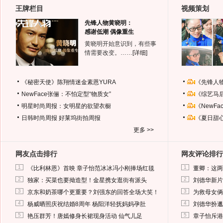
王牌栏目
视频策划
先锋人物黄晓明：
感谢低潮 偶像重生
黄晓明开始意识到，有些事
情需要改变。……
[详细]
《秘密天使》陈翔情迷金素恩YURA
《先锋人
NewFace张俪：不怕定型“物质女”
《综艺马
明星时尚周报：女明星的欲望衣橱
《NewF
日韩时尚周报
好莱坞街拍周报
《夏日甜
更多 >>
网友点击排行
网友评论排行
1
1
《比利林恩》首映 章子怡范冰冰冯小刚捧场红毯
董卿：这两
2
2
独家：买菜也要拗造型！金星携女逛街有派头
刘德华新片
3
3
京东和奶茶哪个更重要？刘强东的回答全场大笑！
为救母女俩
4
4
杨威晒照庆祝结婚8周年 杨阳洋轻抚妈妈孕肚
刘德华扮邋
5
5
艳压群芳！唐嫣修身长裙现身活动 仙气儿足
章子怡斥港