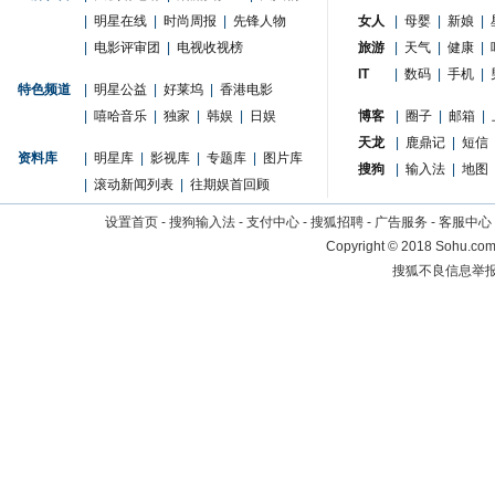
|
明星在线
|
时尚周报
|
先锋人物
女人
|
母婴
|
新娘
|
|
电影评审团
|
电视收视榜
旅游
|
天气
|
健康
|
IT
|
数码
|
手机
|
特色频道
|
明星公益
|
好莱坞
|
香港电影
|
嘻哈音乐
|
独家
|
韩娱
|
日娱
博客
|
圈子
|
邮箱
|
天龙
|
鹿鼎记
|
短信
资料库
|
明星库
|
影视库
|
专题库
|
图片库
搜狗
|
输入法
|
地图
|
滚动新闻列表
|
往期娱首回顾
设置首页
-
搜狗输入法
-
支付中心
-
搜狐招聘
-
广告服务
-
客服中心
Copyright
©
2018 Sohu.com 
搜狐不良信息举