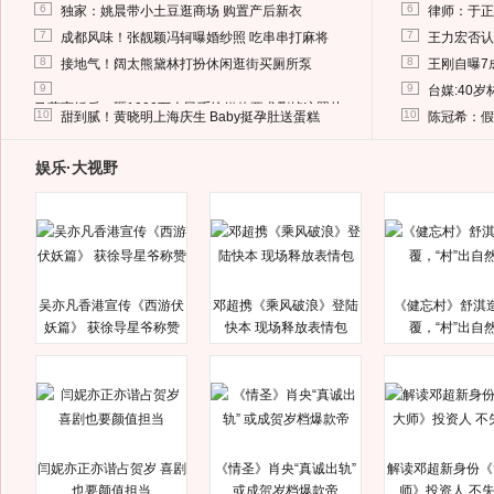
6
6
独家：姚晨带小土豆逛商场 购置产后新衣
律师：于正
7
7
成都风味！张靓颖冯轲曝婚纱照 吃串串打麻将
王力宏否认
8
8
接地气！阔太熊黛林打扮休闲逛街买厕所泵
王刚自曝7
9
9
台媒:40
马蓉离婚后，砸1000万人民币给媒体要求删掉这照片
10
10
甜到腻！黄晓明上海庆生 Baby挺孕肚送蛋糕
陈冠希：假
娱乐·大视野
吴亦凡香港宣传《西游伏
邓超携《乘风破浪》登陆
《健忘村》舒淇
妖篇》 获徐导星爷称赞
快本 现场释放表情包
覆，“村”出自
闫妮亦正亦谐占贺岁 喜剧
《情圣》肖央“真诚出轨”
解读邓超新身份《
也要颜值担当
或成贺岁档爆款帝
师》投资人 不