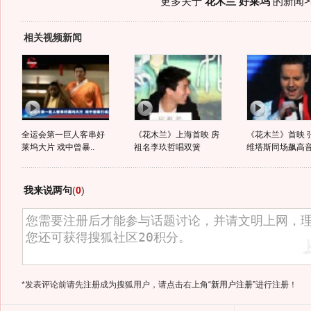
更多关于
花木兰 好莱坞
的新闻>
相关视频新闻
全运会第一巨人客串好
《花木兰》上海首映 房
《花木兰》首映 
莱坞大片 戏中曾暴..
祖名李玖哲唱双簧
维塔斯同场飙高
我来说两句
(
0
)
*发表评论前请先注册成为搜狐用户，请点击右上角
“新用户注册”
进行注册！