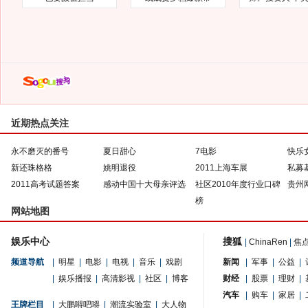
近期热点关注
永不磨灭的番号
夏日甜心
7电影
快乐
新还珠格格
姚明退役
2011上海车展
私募
2011高考试题答案
感动中国十大母亲评选
社区2010年度行业口碑
贵州
榜
网站地图
娱乐中心
搜狐
|
ChinaRen
|
焦
频道导航
|
明星
|
电影
|
电视
|
音乐
|
戏剧
新闻
|
军事
|
公益
|
|
娱乐播报
|
高清影视
|
社区
|
博客
财经
|
股票
|
理财
|
汽车
|
购车
|
家居
|
王牌栏目
|
大鹏嘚吧嘚
|
潮流实验室
|
大人物