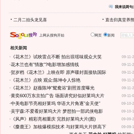
我来说两句
(
二月二抬头龙见喜
直击归真堂养
上网从搜狗开始
网页
新闻
相关新闻
·
《花木兰》试映雷点不断 拍出琼瑶味观众大笑
09-11-
·
花木兰也有"情敌"?电影增加感情线
09-11-
·
贺岁档《花木兰》上映在即 原声碟封面接轨国际
09-11-
·
《花木兰》点映 观众:陈坤令人惊艳
09-11-
·
《花木兰》赵薇陈坤"鸳鸯浴"剧照首度曝光
09-11-
·
黄奕600万东京拍广告 场面讲究好似好莱坞大片
09-11-
·
中美电影节亮相好莱坞 华语大片角逐"金天使"
09-10-
·
吴宇森:不爱看好莱坞大片 梦想拍一部武侠电影
09-10-
·
《风声》精彩亮相重庆 完胜好莱坞大片(图)
09-09-
·
《麋鹿王》加核爆模拟技术 与好莱坞大片拼高下
09-09-