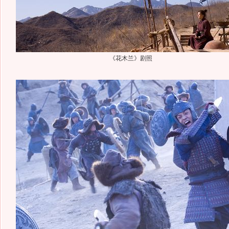
《花木兰》剧照