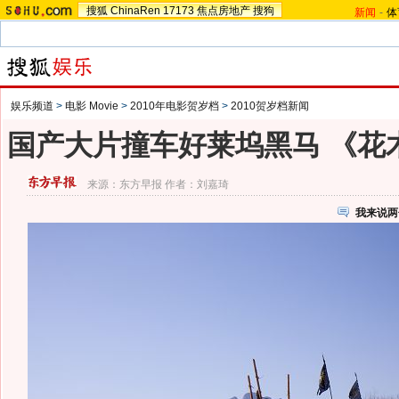
搜狐
ChinaRen
17173
焦点房地产
搜狗
新闻
-
体
娱乐频道
>
电影 Movie
>
2010年电影贺岁档
>
2010贺岁档新闻
国产大片撞车好莱坞黑马 《花
来源：
东方早报
作者：刘嘉琦
我来说两