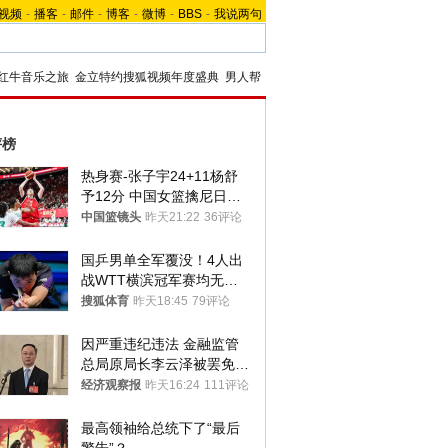
视频
-
播客
-
邮件
-
博客
-
微博
-
BBS
-
我说两句
红牛音乐之旅
金立特约搜狐视频年度盛典
男人帮
评榜
热身赛-张子宇24+11杨舒
予12分 中国女篮擒尼日利
亚
中国篮镜头
昨天21:22
36评论
国乒男单全军覆没！4人出
战WTT横滨冠军赛均无缘
八强
搜狐体育
昨天18:45
79评论
因严重违纪违法 金融监管
总局原局长李云泽被罢免全
国人大代表
经济观察报
昨天16:24
111评论
最高领袖给总统下了“最后