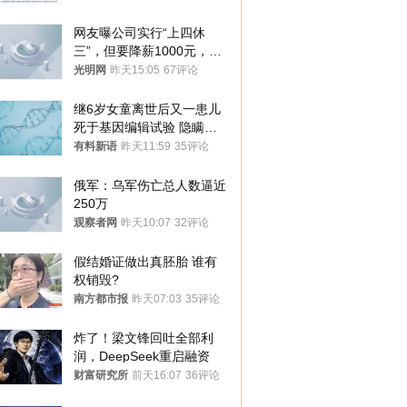
网友曝公司实行“上四休
三”，但要降薪1000元，不
接受只能辞职
光明网
昨天15:05
67评论
继6岁女童离世后又一患儿
死于基因编辑试验 隐瞒一
年才对外披露
有料新语
昨天11:59
35评论
俄军：乌军伤亡总人数逼近
250万
观察者网
昨天10:07
32评论
假结婚证做出真胚胎 谁有
权销毁?
南方都市报
昨天07:03
35评论
炸了！梁文锋回吐全部利
润，DeepSeek重启融资
财富研究所
前天16:07
36评论