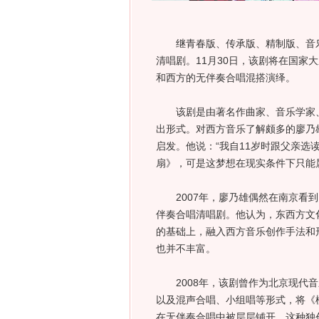
继青春版、传承版、精制版、音乐
清唱剧。11月30日，该剧将在国家
和西方的无伴奏合唱混搭演绎。
该剧是由著名作曲家、音乐学家、
出形式。对西方音乐了解颇多的廖乃
启发。他说：“我自11岁时跟父亲
扇》，可是这梦想在现实条件下只能
2007年，廖乃雄偶然在南京看到
伴奏合唱清唱剧。他认为，东西方文
的基础上，融入西方音乐创作手法和
也并不丰富。
2008年，该剧曾作为北京现代音
以及混声合唱、小组唱等形式，将《
在无伴奏合唱中被层层铺开。这种独