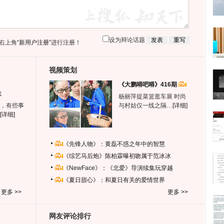
设为辩论话题
右上角
“新用户注册”
进行注册！
视频策划
《大鹏嘚吧嘚》416期
生
杨丽萍提菜篮逛车展 时尚
，有些事
与村姑仅一线之隔…
[详细]
[详细]
《先锋人物》：黄磊不惑之年中的智慧
《综艺马后炮》陈柏霖曝初吻属于范冰冰
《NewFace》：《北爱》导演续集玩穿越
《夏日甜心》：和夏日有关的爱情世界
更多 >>
更多 >>
网友评论排行