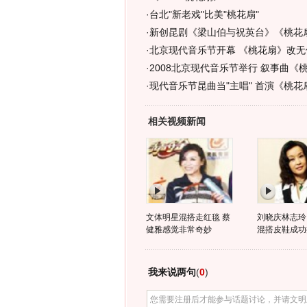
·
台北"新老戏"比美"桃花扇"
·
新创昆剧《梁山伯与祝英台》《桃花
·
北京现代音乐节开幕 《桃花扇》改无
·
2008北京现代音乐节举行 叙事曲《
·
现代音乐节昆曲当"主唱" 首演《桃花
相关视频新闻
文体明星混搭走红毯 蔡
刘晓庆林志玲
健雅感觉非常奇妙
混搭皮鞋成功
我来说两句
(
0
)