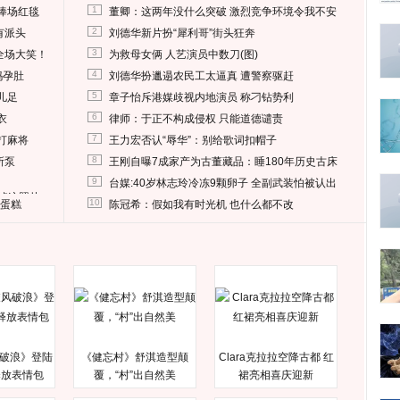
1
捧场红毯
董卿：这两年没什么突破 激烈竞争环境令我不安
2
有派头
刘德华新片扮“犀利哥”街头狂奔
3
全场大笑！
为救母女俩 人艺演员中数刀(图)
4
妈孕肚
刘德华扮邋遢农民工太逼真 遭警察驱赶
5
儿足
章子怡斥港媒歧视内地演员 称刁钻势利
6
衣
律师：于正不构成侵权 只能道德谴责
7
打麻将
王力宏否认“辱华”：别给歌词扣帽子
8
所泵
王刚自曝7成家产为古董藏品：睡180年历史古床
9
台媒:40岁林志玲冷冻9颗卵子 全副武装怕被认出
删掉这照片
10
送蛋糕
陈冠希：假如我有时光机 也什么都不改
破浪》登陆
《健忘村》舒淇造型颠
Clara克拉拉空降古都 红
释放表情包
覆，“村”出自然美
裙亮相喜庆迎新