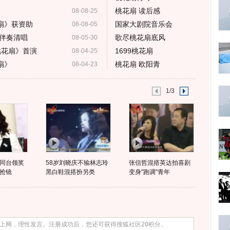
桃花扇 读后感
08-08-25
扇》获资助
国家大剧院音乐会
08-08-05
伴奏清唱
歌尽桃花扇底风
08-05-30
桃花扇》首演
1699桃花扇
08-04-25
扇》
桃花扇 欧阳青
08-04-23
1/3
同台领奖
58岁刘晓庆不输林志玲
张信哲混搭英达拍喜剧
抢镜
黑白鞋混搭扮另类
变身"跑调"青年