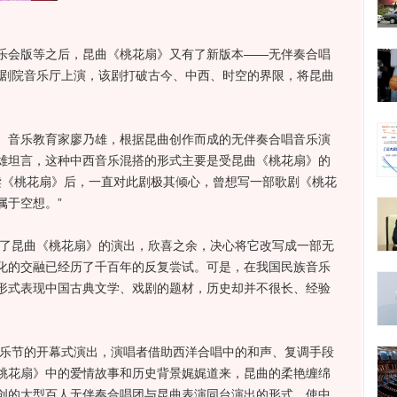
会版等之后，昆曲《桃花扇》又有了新版本——无伴奏合唱
大剧院音乐厅上演，该剧打破古今、中西、时空的界限，将昆曲
音乐教育家廖乃雄，根据昆曲创作而成的无伴奏合唱音乐演
雄坦言，这种中西音乐混搭的形式主要是受昆曲《桃花扇》的
选读《桃花扇》后，一直对此剧极其倾心，曾想写一部歌剧《桃花
属于空想。”
了昆曲《桃花扇》的演出，欣喜之余，决心将它改写成一部无
化的交融已经历了千百年的反复尝试。可是，在我国民族音乐
形式表现中国古典文学、戏剧的题材，历史却并不很长、经验
乐节的开幕式演出，演唱者借助西洋合唱中的和声、复调手段
桃花扇》中的爱情故事和历史背景娓娓道来，昆曲的柔艳缠绵
创的大型百人无伴奏合唱团与昆曲表演同台演出的形式，使中