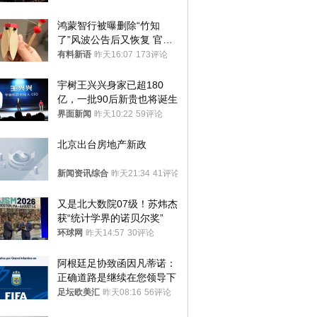
鸿蒙智行被曝删除“竹知
了”风波公告后又恢复 官媒
曾力挺：劝华为要大度的，
有料新语
昨天16:07
173评论
你们适不适合？
宇树王兴兴身家已超180
亿，一批90后新贵也将诞生
界面新闻
昨天10:22
59评论
北京出台房地产新政
新闻资讯综合
昨天21:34
41评论
又是北大数院07级！苏炜杰
获“统计学界的诺贝尔奖”
环球网
昨天14:57
30评论
阿根廷足协致函因凡蒂诺：
正确道路是继续在您领导下
足坛欧美汇
昨天08:16
56评论