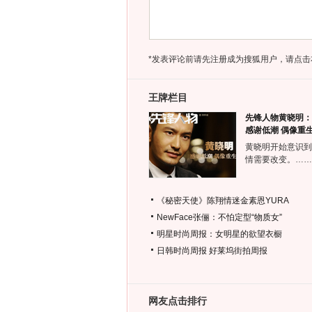
*发表评论前请先注册成为搜狐用户，请点击
王牌栏目
先锋人物黄晓明：
感谢低潮 偶像重
黄晓明开始意识到
情需要改变。……
《秘密天使》陈翔情迷金素恩YURA
NewFace张俪：不怕定型“物质女”
明星时尚周报：女明星的欲望衣橱
日韩时尚周报
好莱坞街拍周报
网友点击排行