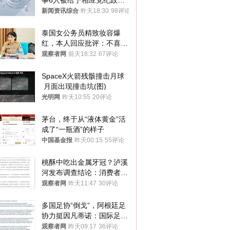
事6人被给予相应党纪政务
处分和组织处理
新闻资讯综合
昨天18:30
98评论
泰国女公务员精致妆容爆
红，本人回应批评：不喜欢
就别看
观察者网
前天18:32
67评论
SpaceX火箭残骸撞击月球
 月面出现撞击坑(图)
光明网
昨天10:55
20评论
茅台，终于从“液体黄金”活
成了“一瓶酒”的样子
中国基金报
昨天00:15
55评论
桃酥中吃出金属牙冠？泸溪
河发布调查结论：消费者已
澄清，所发视频情况不属实
观察者网
昨天11:47
30评论
多国足协“倒戈”，阿根廷足
协力挺因凡蒂诺：国际足联
今后应继续在其领导下前行
观察者网
昨天09:17
36评论