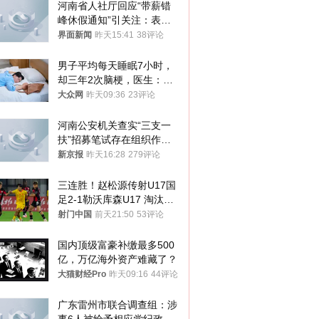
河南省人社厅回应“带薪错
峰休假通知”引关注：表述
不够准确，待修改后印发
界面新闻
昨天15:41
38评论
男子平均每天睡眠7小时，
却三年2次脑梗，医生：这
样睡觉更伤身
大众网
昨天09:36
23评论
河南公安机关查实“三支一
扶”招募笔试存在组织作弊
犯罪行为
新京报
昨天16:28
279评论
三连胜！赵松源传射U17国
足2-1勒沃库森U17 淘汰赛
将战河床
射门中国
前天21:50
53评论
国内顶级富豪补缴最多500
亿，万亿海外资产难藏了？
大猫财经Pro
昨天09:16
44评论
广东雷州市联合调查组：涉