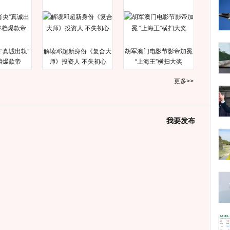
“真诚出轨”
解读邓超新身份《复合大
胡军澳门电影节影帝加冕
档爆款帝
师》投资人 不失初心
“上海王”横扫大奖
更多>>
我要发布