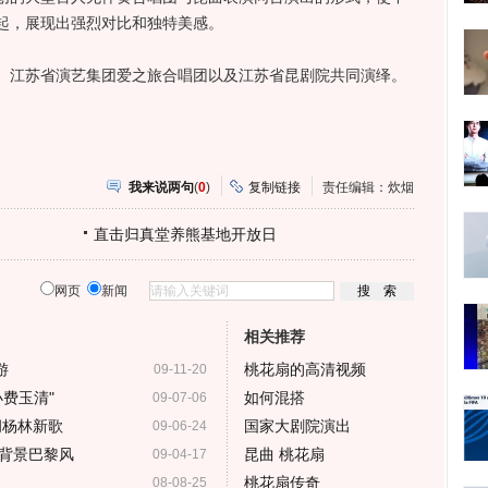
起，展现出强烈对比和独特美感。
江苏省演艺集团爱之旅合唱团以及江苏省昆剧院共同演绎。
我来说两句
(
0
)
复制链接
责任编辑：炊烟
直击归真堂养熊基地开放日
网页
新闻
相关推荐
游
桃花扇的高清视频
09-11-20
费玉清"
如何混搭
09-07-06
胡杨林新歌
国家大剧院演出
09-06-24
背景巴黎风
昆曲 桃花扇
09-04-17
桃花扇传奇
08-08-25