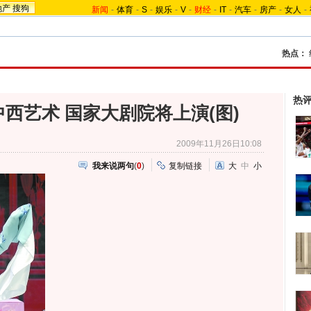
地产
搜狗
新闻
-
体育
-
S
-
娱乐
-
V
-
财经
-
IT
-
汽车
-
房产
-
女人
-
热点：
热
西艺术 国家大剧院将上演(图)
2009年11月26日10:08
我来说两句
(
0
)
复制链接
大
中
小