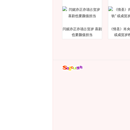
闫妮亦正亦谐占贺岁 喜剧
《情圣》肖央
也要颜值担当
或成贺岁