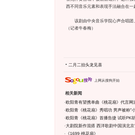
西不同音乐元素和表现手法融合在一
该剧由中央音乐学院心声合唱团、
（记者牛春梅）
二月二抬头龙见喜
上网从搜狗开始
相关新闻
·
欧阳青有望携单曲《桃花扇》代言网
·
欧阳青《桃花扇》秀唱功 男声被称"小
·
欧阳青《桃花扇》首播告捷 试听PK
·
大剧院新作混搭 西洋歌剧中国演北京
·
《1699·桃花扇》