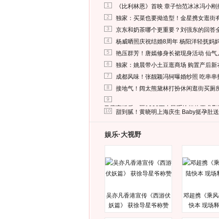
1
《比利林恩》首映 章子怡范冰冰冯小刚
2
独家：买菜也要拗造型！金星携女逛街
3
京东和奶茶哪个更重要？刘强东的回答
4
杨威晒照庆祝结婚8周年 杨阳洋轻抚妈
5
艳压群芳！唐嫣修身长裙现身活动 仙气
6
独家：姚晨带小土豆逛商场 购置产后新
7
成都风味！张靓颖冯轲曝婚纱照 吃串串
8
接地气！阔太熊黛林打扮休闲逛街买厕
9
马蓉离婚后，砸1000万人民币给媒体要求
10
甜到腻！黄晓明上海庆生 Baby挺孕肚
娱乐·大视野
吴亦凡香港宣传《西游伏
邓超携《乘风
妖篇》 获徐导星爷称赞
快本 现场