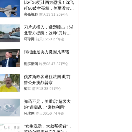
比歼36更让西方恐慌！沈飞
歼50破空亮相，美军没攻克
的技术被拿下
尖锋视野
前天13:31
26评论
刀片式插入，猛烈撞击！湖
北警方提醒：这种“刀片超
车”，太危险了
环球网
前天15:50
27评论
阿根廷足协力挺因凡蒂诺
澎湃新闻
昨天08:47
37评论
俄罗斯政客逃往法国 此前
曾公开挑战普京
知世
前天18:38
97评论
弹药不足，美重启“超级大
炮”遭嘲讽：“废物利用”
环球网
昨天06:56
74评论
“女生洗澡，大叔帮搓背”，