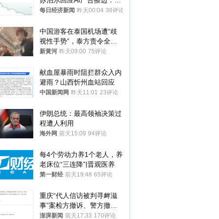
苏泊尔回应AI广告擦边：视
频全下架，已强化内容管理
每日经济新闻
昨天00:04
38评论
与审核
中国游客在泰国机场遭“歧
视性手势”，泰方责令全面
调查，对责任人采取最严厉
新黄河
昨天09:00
75评论
处分
献血屋暴雨时阻拦群众入内
避雨？山西忻州血站回应
中国新闻网
昨天11:01
23评论
伊朗总统：最高领袖决策过
程遭人利用
海外网
前天15:09
94评论
每4个劳动力养1个老人，养
老床位“三连降”|晋观医养
第一财经
前天19:48
65评论
重庆“代人信访被判寻衅滋
事”案检方撤诉、警方撤
案，两被告人获国赔
澎湃新闻
前天17:33
170评论