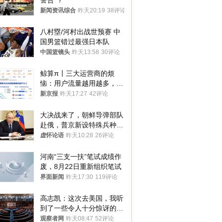
警告”？
新闻资讯综合
昨天20:19
38评论
八村塁/河村出战世预赛 中
国男篮错过最强日本队
中国篮镜头
昨天13:58
30评论
鲸算π丨三大运营商的烦
恼：用户流量越用越多，收
入却越来越少
新京报
昨天17:27
42评论
大决战来了，朝鲜导弹部队
赴俄，普京新设特殊兵种，
76岁老将扛旗
虚怀论语
昨天10:28
26评论
河南“三支一扶”笔试成绩作
废，8月22日重新组织笔试
界面新闻
昨天17:30
119评论
高志凯：这次去美国，我听
到了一些令人十分惊讶的消
息
观察者网
昨天08:47
52评论