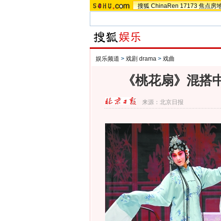
搜狐
ChinaRen
17173
焦点房
娱乐频道
>
戏剧 drama
>
戏曲
《桃花扇》混搭中
来源：
北京日报