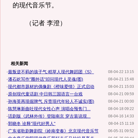
的现代音乐节。
（记者 李澄）
相关新闻
·
最叛逆不羁的孩子气:稻草人现代舞蹈团《S》
08-04-22 13:15
·
潘石屹写作"圈外话"叩问现代人灵魂(图)
08-04-21 15:48
·
现代都市题材的偶像剧《橙味爱情》正式启动
08-04-21 15:03
·
原创现代童话剧 中日韩三国语言一台戏
08-04-21 09:59
·
孙海英再现倔脾气 斥责现代年轻人不诚实(图)
08-04-21 00:00
·
陈慧琳新曲吐现代女性心声 演唱会预售门...
08-04-18 09:22
·
话剧版《武林外传》登陆南京 穿古装说现...
08-04-16 14:33
·
郭晓冬 诠释"现代好男人"
08-04-15 11:19
·
广东省歌剧舞剧院《岭南变奏》北京现代音乐节
06-05-31 09:52