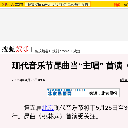
搜狐
ChinaRen
17173
焦点房地产
搜狗
新闻
-
体
娱乐频道
>
戏剧 drama
>
戏曲
现代音乐节昆曲当“主唱” 首演
2008年04月23日09:41
[
我来
来源：北京晨报
第五届
北京
现代音乐节将于5月25日至
行。昆曲《桃花扇》首演受关注。