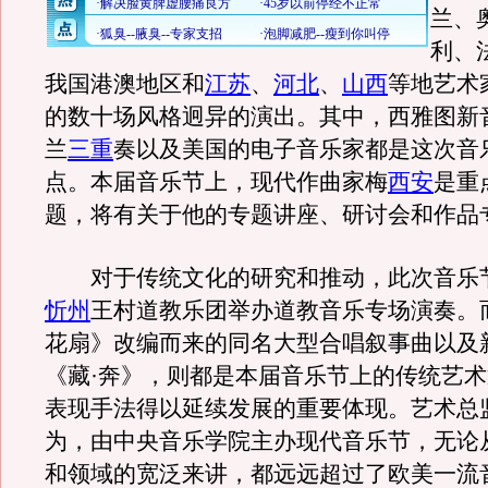
兰、
利、
我国港澳地区和
江苏
、
河北
、
山西
等地艺术
的数十场风格迥异的演出。其中，西雅图新
兰
三重
奏以及美国的电子音乐家都是这次音
点。本届音乐节上，现代作曲家梅
西安
是重
题，将有关于他的专题讲座、研讨会和作品
对于传统文化的研究和推动，此次音乐
忻州
王村道教乐团举办道教音乐专场演奏。
花扇》改编而来的同名大型合唱叙事曲以及
《藏·奔》，则都是本届音乐节上的传统艺
表现手法得以延续发展的重要体现。艺术总
为，由中央音乐学院主办现代音乐节，无论
和领域的宽泛来讲，都远远超过了欧美一流