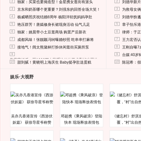
2
2
独家：买菜也要拗造型！金星携女逛街有派头
刘德华新片
3
3
京东和奶茶哪个更重要？刘强东的回答全场大笑！
为救母女俩
4
4
杨威晒照庆祝结婚8周年 杨阳洋轻抚妈妈孕肚
刘德华扮邋
5
5
艳压群芳！唐嫣修身长裙现身活动 仙气儿足
章子怡斥港
6
6
独家：姚晨带小土豆逛商场 购置产后新衣
律师：于正
7
7
成都风味！张靓颖冯轲曝婚纱照 吃串串打麻将
王力宏否认
8
8
接地气！阔太熊黛林打扮休闲逛街买厕所泵
王刚自曝7
9
9
台媒:40
马蓉离婚后，砸1000万人民币给媒体要求删掉这照片
10
10
甜到腻！黄晓明上海庆生 Baby挺孕肚送蛋糕
陈冠希：假
娱乐·大视野
吴亦凡香港宣传《西游伏
邓超携《乘风破浪》登陆
《健忘村》舒淇
妖篇》 获徐导星爷称赞
快本 现场释放表情包
覆，“村”出自