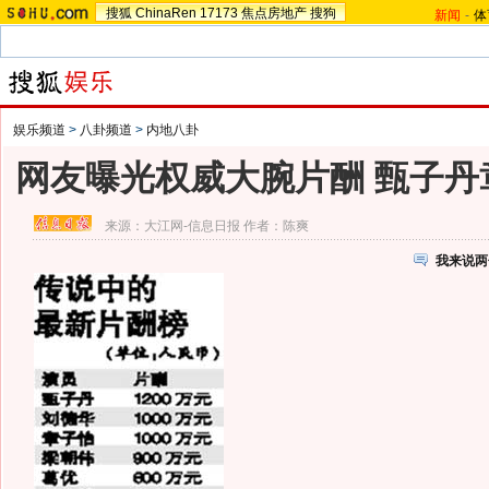
搜狐
ChinaRen
17173
焦点房地产
搜狗
新闻
-
体
娱乐频道
>
八卦频道
>
内地八卦
网友曝光权威大腕片酬 甄子丹
来源：
大江网-信息日报
作者：陈爽
我来说两