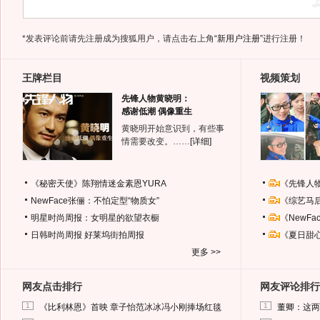
*发表评论前请先注册成为搜狐用户，请点击右上角
“新用户注册”
进行注册！
王牌栏目
视频策划
先锋人物黄晓明：
感谢低潮 偶像重生
黄晓明开始意识到，有些事
情需要改变。……
[详细]
《秘密天使》陈翔情迷金素恩YURA
《先锋人
NewFace张俪：不怕定型“物质女”
《综艺马
明星时尚周报：女明星的欲望衣橱
《NewF
日韩时尚周报
好莱坞街拍周报
《夏日甜
更多 >>
网友点击排行
网友评论排行
1
1
《比利林恩》首映 章子怡范冰冰冯小刚捧场红毯
董卿：这两