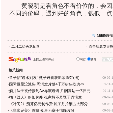
黄晓明是看角色不看价位的，会因
不同的价码，遇到好的角色，钱低一点
我来说两句
(
二月二抬头龙见喜
直击归真堂养
上网从搜狗开始
网页
新闻
相关新闻
·
章子怡"遇水则发" 甄子丹喜获影帝殊荣(图)
09-06-
·
国际巨星没派头 周润发片酬4千万街头吃肉串
09-11-
·
酒井法子被传接到AV导演邀请 片酬高达一亿日元
09-11-
·
拍《线人》略加片酬 张家辉不及甄子丹满意
09-09-
·
《叶问2》预算亿元制作费 甄子丹片酬占大部分
09-08-
·
《非常完美》首映 众星为章子怡降片酬
09-08-