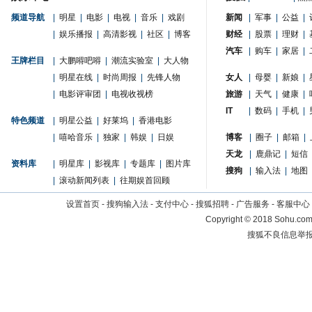
频道导航
|
明星
|
电影
|
电视
|
音乐
|
戏剧
新闻
|
军事
|
公益
|
|
娱乐播报
|
高清影视
|
社区
|
博客
财经
|
股票
|
理财
|
汽车
|
购车
|
家居
|
王牌栏目
|
大鹏嘚吧嘚
|
潮流实验室
|
大人物
|
明星在线
|
时尚周报
|
先锋人物
女人
|
母婴
|
新娘
|
|
电影评审团
|
电视收视榜
旅游
|
天气
|
健康
|
IT
|
数码
|
手机
|
特色频道
|
明星公益
|
好莱坞
|
香港电影
|
嘻哈音乐
|
独家
|
韩娱
|
日娱
博客
|
圈子
|
邮箱
|
天龙
|
鹿鼎记
|
短信
资料库
|
明星库
|
影视库
|
专题库
|
图片库
搜狗
|
输入法
|
地图
|
滚动新闻列表
|
往期娱首回顾
设置首页
-
搜狗输入法
-
支付中心
-
搜狐招聘
-
广告服务
-
客服中心
Copyright
©
2018 Sohu.com 
搜狐不良信息举