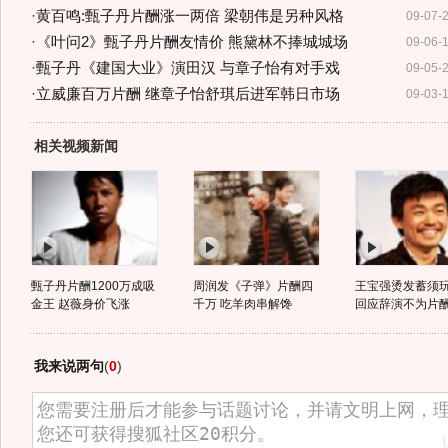
·
黄百鸣:甄子丹片酬涨一两倍 梁朝伟是另种风格
09-07-
·
《叶问2》甄子丹片酬友情价 熊黛林不捧城城场
09-06-
·
甄子丹《建国大业》演田汉 与章子怡有对手戏
09-05-
·
立威廉百万片酬 继章子怡舒琪后进军韩日市场
09-03-
相关视频新闻
甄子丹片酬1200万成吸
周润发《子弹》片酬四
王宝强烫发蓄须
金王 赵薇身价飞涨
千万 吃羊肉串解馋
回应辞演不为片
我来说两句
(
0
)