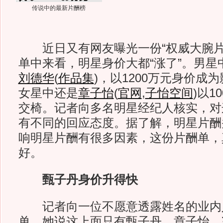
传说中的最新片酬榜
近日又有网友曝光一份“权威大腕片
单中来看，明星身价大都“涨了”。男星
刘德华
(
作品集
)
，以1200万元身价成为
女星中还是
章子怡
(
官网
,
子怡空间
)
以1
交椅。记者向多名明星经纪人核实，对
有不同的回应态度。据了解，明星片酬
响明星片酬有很多因素，这份片酬单，
好。
甄子丹身价升得快
记者向一位不愿意透露姓名的业内
单，她说这上面只有甄子丹、章子怡、