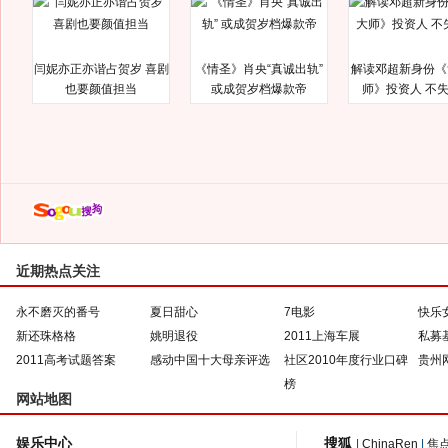
闫妮亦正亦谐占贺岁 喜剧
《情圣》肖央“真诚出轨”
解读邓超新身份《
也要颜值担当
或成贺岁档爆款帝
师》投资人 不
近期热点关注
永不磨灭的番号
夏日甜心
7电影
快乐
新还珠格格
姚明退役
2011上海车展
私募
2011高考试题答案
感动中国十大母亲评选
社区2010年度行业口碑
贵州
榜
网站地图
娱乐中心
搜狐
|
ChinaRen
|
焦