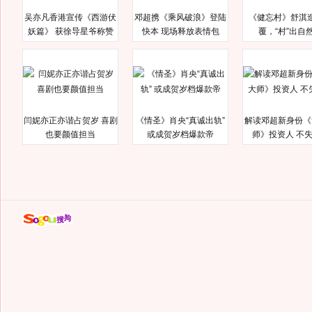
吴亦凡香港宣传《西游伏
邓超携《乘风破浪》登陆
《健忘村》舒淇
妖篇》 获徐导星爷称赞
快本 现场释放表情包
覆，“村”出自
闫妮亦正亦谐占贺岁 喜剧
《情圣》肖央“真诚出轨”
解读邓超新身份《
也要颜值担当
或成贺岁档爆款帝
师》投资人 不