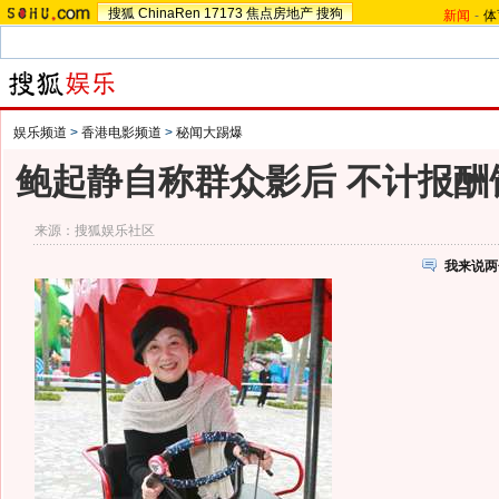
搜狐
ChinaRen
17173
焦点房地产
搜狗
新闻
-
体
娱乐频道
>
香港电影频道
>
秘闻大踢爆
鲍起静自称群众影后 不计报酬
来源：
搜狐娱乐社区
我来说两