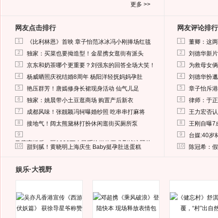
更多 >>
网友点击排行
网友评论排行
1
1
《比利林恩》首映 章子怡范冰冰冯小刚捧场红毯
董卿：这两
2
2
独家：买菜也要拗造型！金星携女逛街有派头
刘德华新片
3
3
京东和奶茶哪个更重要？刘强东的回答全场大笑！
为救母女俩
4
4
杨威晒照庆祝结婚8周年 杨阳洋轻抚妈妈孕肚
刘德华扮邋
5
5
艳压群芳！唐嫣修身长裙现身活动 仙气儿足
章子怡斥港
6
6
独家：姚晨带小土豆逛商场 购置产后新衣
律师：于正
7
7
成都风味！张靓颖冯轲曝婚纱照 吃串串打麻将
王力宏否认
8
8
接地气！阔太熊黛林打扮休闲逛街买厕所泵
王刚自曝7
9
9
台媒:40
马蓉离婚后，砸1000万人民币给媒体要求删掉这照片
10
10
甜到腻！黄晓明上海庆生 Baby挺孕肚送蛋糕
陈冠希：假
娱乐·大视野