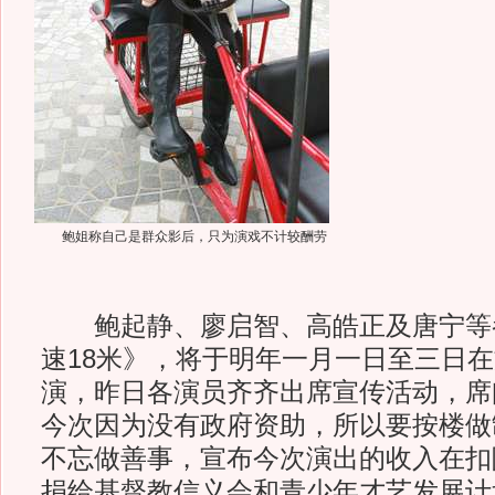
鲍姐称自己是群众影后，只为演戏不计较酬劳
鲍起静、廖启智、高皓正及唐宁等
速18米》，将于明年一月一日至三日
演，昨日各演员齐齐出席宣传活动，席
今次因为没有政府资助，所以要按楼做
不忘做善事，宣布今次演出的收入在扣
捐给基督教信义会和青少年才艺发展计