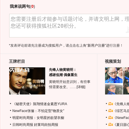
我来说两句
(
0
)
*发表评论前请先注册成为搜狐用户，请点击右上角
“新用户注册”
进行注册！
王牌栏目
视频策划
先锋人物黄晓明：
感谢低潮 偶像重生
黄晓明开始意识到，有些事
情需要改变。……
[详细]
《秘密天使》陈翔情迷金素恩YURA
《先锋人
NewFace张俪：不怕定型“物质女”
《综艺马
明星时尚周报：女明星的欲望衣橱
《NewF
日韩时尚周报
好莱坞街拍周报
《夏日甜