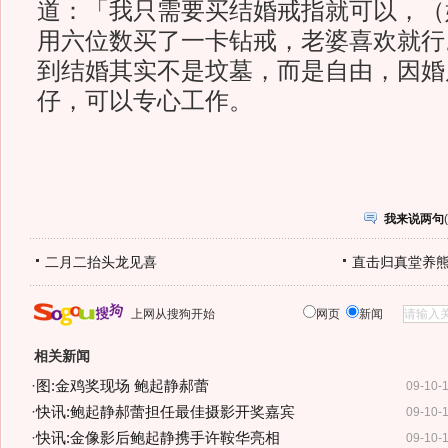
道：「我只需要买结婚戒指就可以，（
用六位数买了一卡钻戒，老婆喜欢就行
到结婚其实不是坟墓，而是自由，因婚
仔，可以专心工作。
我来说两句
(
二月二抬头龙见喜
直击归真堂养
上网从搜狗开始
网页
新闻
相关新闻
·
图:金鸡奖现场 鲍起静郝蕾
09-10-
·
快讯:鲍起静郝蕾担任最佳摄影开奖嘉宾
09-10-
·
快讯:金像影后鲍起静携手许鞍华亮相
09-10-