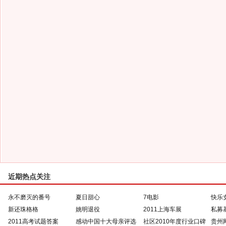
近期热点关注
永不磨灭的番号
夏日甜心
7电影
快乐
新还珠格格
姚明退役
2011上海车展
私募
2011高考试题答案
感动中国十大母亲评选
社区2010年度行业口碑
贵州