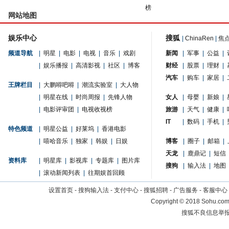
榜
网站地图
娱乐中心
搜狐
|
ChinaRen
|
焦
频道导航
|
明星
|
电影
|
电视
|
音乐
|
戏剧
新闻
|
军事
|
公益
|
|
娱乐播报
|
高清影视
|
社区
|
博客
财经
|
股票
|
理财
|
汽车
|
购车
|
家居
|
王牌栏目
|
大鹏嘚吧嘚
|
潮流实验室
|
大人物
|
明星在线
|
时尚周报
|
先锋人物
女人
|
母婴
|
新娘
|
|
电影评审团
|
电视收视榜
旅游
|
天气
|
健康
|
IT
|
数码
|
手机
|
特色频道
|
明星公益
|
好莱坞
|
香港电影
|
嘻哈音乐
|
独家
|
韩娱
|
日娱
博客
|
圈子
|
邮箱
|
天龙
|
鹿鼎记
|
短信
资料库
|
明星库
|
影视库
|
专题库
|
图片库
搜狗
|
输入法
|
地图
|
滚动新闻列表
|
往期娱首回顾
设置首页
-
搜狗输入法
-
支付中心
-
搜狐招聘
-
广告服务
-
客服中心
Copyright
©
2018 Sohu.com 
搜狐不良信息举