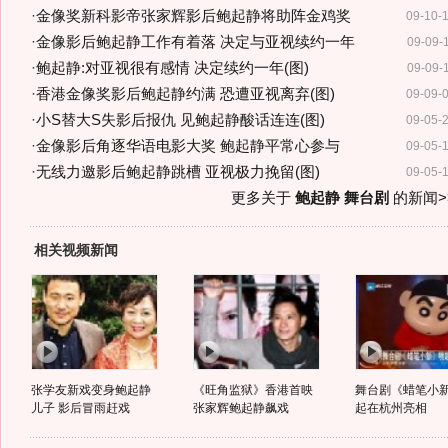
·
金像奖新科影帝张家辉影后鲍起静将助阵金鸡奖
09-10-
·
金像影后鲍起静工作有着落 决定与亚视续约一年
09-09-
·
鲍起静:对亚视很有感情 决定续约一年(图)
09-09-
·
香港金像奖影后鲍起静约满 恐遭亚视离弃(图)
09-09-
·
小S替大S失影后报仇 见鲍起静酸话连连(图)
09-05-
·
金像影后角逐华语电影大奖 鲍起静平常心参与
09-05-
·
无线力邀影后鲍起静跳槽 亚视极力挽留(图)
09-05-
更多关于
鲍起静 舞台剧
的新闻>
相关视频新闻
张学友新戏变身鲍起静
《旺角监狱》香港首映
舞台剧《蜡笔小
儿子 影后冒雨赶戏
张家辉鲍起静飙戏
起在杭州亮相