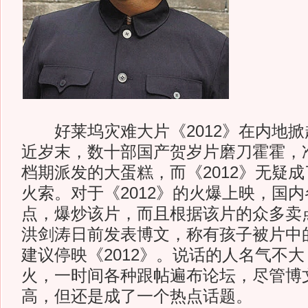
好莱坞灾难大片《2012》在内地掀
近岁末，数十部国产贺岁片磨刀霍霍，
档期派发的大蛋糕，而《2012》无疑
火索。对于《2012》的火爆上映，国
点，爆炒该片，而且根据该片的众多卖
洪剑涛日前发表博文，称有孩子被片中
建议停映《2012》。说话的人名气不
火，一时间各种跟帖遍布论坛，尽管博
高，但还是成了一个热点话题。