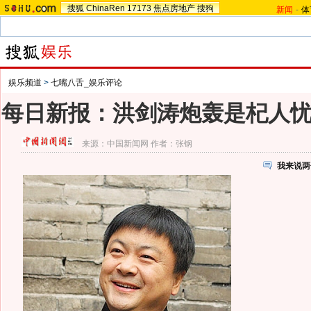
搜狐
ChinaRen
17173
焦点房地产
搜狗
新闻
-
体
娱乐频道
>
七嘴八舌_娱乐评论
每日新报：洪剑涛炮轰是杞人
来源：
中国新闻网
作者：张钢
我来说两