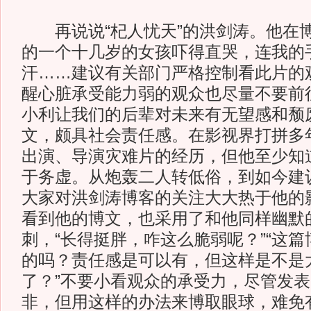
再说说“杞人忧天”的洪剑涛。他在博
的一个十几岁的女孩吓得直哭，连我的
汗……建议有关部门严格控制看此片的
醒心脏承受能力弱的观众也尽量不要前
小利让我们的后辈对未来有无望感和颓
文，颇具社会责任感。在影视界打拼多
出演、导演灾难片的经历，但他至少知道
于务虚。从炮轰二人转低俗，到如今建议
大家对洪剑涛博客的关注大大热于他的
看到他的博文，也采用了和他同样幽默
刺，“长得挺胖，咋这么脆弱呢？”“这
的吗？责任感是可以有，但这样是不是
了？”不要小看观众的承受力，尽管发
非，但用这样的办法来博取眼球，难免