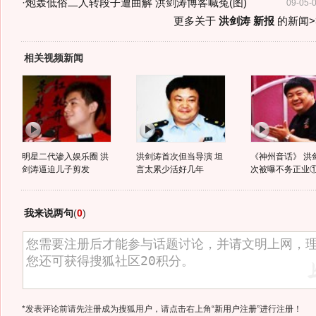
·
炮轰低俗二人转段子遭曲解 洪剑涛博客喊冤(图)
09-05-
更多关于
洪剑涛 新报
的新闻>
相关视频新闻
明星二代渗入娱乐圈 洪
洪剑涛首次但当导演 坦
《神州音话》 洪
剑涛逼迫儿子剪发
言太累少活好几年
次被曝不务正业
我来说两句
(
0
)
*发表评论前请先注册成为搜狐用户，请点击右上角
“新用户注册”
进行注册！