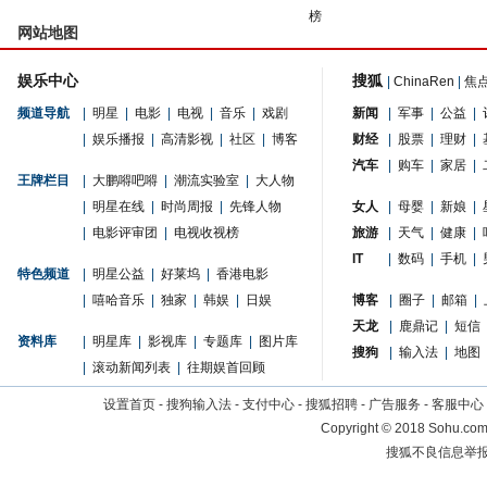
榜
网站地图
娱乐中心
搜狐
|
ChinaRen
|
焦
频道导航
|
明星
|
电影
|
电视
|
音乐
|
戏剧
新闻
|
军事
|
公益
|
|
娱乐播报
|
高清影视
|
社区
|
博客
财经
|
股票
|
理财
|
汽车
|
购车
|
家居
|
王牌栏目
|
大鹏嘚吧嘚
|
潮流实验室
|
大人物
|
明星在线
|
时尚周报
|
先锋人物
女人
|
母婴
|
新娘
|
|
电影评审团
|
电视收视榜
旅游
|
天气
|
健康
|
IT
|
数码
|
手机
|
特色频道
|
明星公益
|
好莱坞
|
香港电影
|
嘻哈音乐
|
独家
|
韩娱
|
日娱
博客
|
圈子
|
邮箱
|
天龙
|
鹿鼎记
|
短信
资料库
|
明星库
|
影视库
|
专题库
|
图片库
搜狗
|
输入法
|
地图
|
滚动新闻列表
|
往期娱首回顾
设置首页
-
搜狗输入法
-
支付中心
-
搜狐招聘
-
广告服务
-
客服中心
Copyright
©
2018 Sohu.com 
搜狐不良信息举