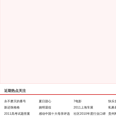
近期热点关注
永不磨灭的番号
夏日甜心
7电影
快乐
新还珠格格
姚明退役
2011上海车展
私募
2011高考试题答案
感动中国十大母亲评选
社区2010年度行业口碑
贵州