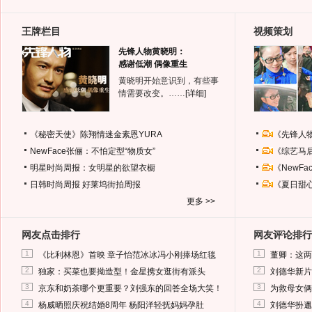
王牌栏目
视频策划
先锋人物黄晓明：
感谢低潮 偶像重生
黄晓明开始意识到，有些事
情需要改变。……
[详细]
《秘密天使》陈翔情迷金素恩YURA
《先锋人
NewFace张俪：不怕定型“物质女”
《综艺马
明星时尚周报：女明星的欲望衣橱
《NewF
日韩时尚周报
好莱坞街拍周报
《夏日甜
更多 >>
网友点击排行
网友评论排行
1
1
《比利林恩》首映 章子怡范冰冰冯小刚捧场红毯
董卿：这两
2
2
独家：买菜也要拗造型！金星携女逛街有派头
刘德华新片
3
3
京东和奶茶哪个更重要？刘强东的回答全场大笑！
为救母女俩
4
4
杨威晒照庆祝结婚8周年 杨阳洋轻抚妈妈孕肚
刘德华扮邋