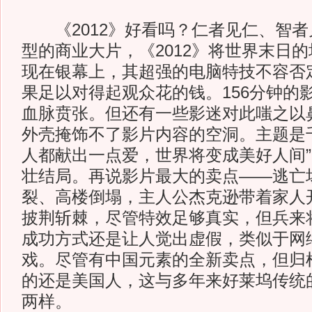
《2012》好看吗？仁者见仁、智者
型的商业大片，《2012》将世界末日
现在银幕上，其超强的电脑特技不容否
果足以对得起观众花的钱。156分钟的
血脉贲张。但还有一些影迷对此嗤之以
外壳掩饰不了影片内容的空洞。主题是
人都献出一点爱，世界将变成美好人间
壮结局。再说影片最大的卖点——逃亡
裂、高楼倒塌，主人公杰克逊带着家人
披荆斩棘，尽管特效足够真实，但兵来
成功方式还是让人觉出虚假，类似于网
戏。尽管有中国元素的全新卖点，但归
的还是美国人，这与多年来好莱坞传统
两样。