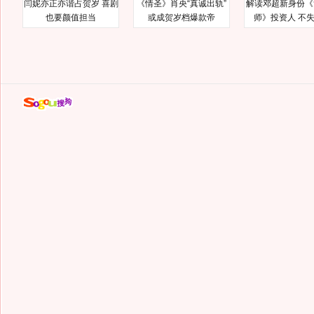
闫妮亦正亦谐占贺岁 喜剧
《情圣》肖央“真诚出轨”
解读邓超新身份《
也要颜值担当
或成贺岁档爆款帝
师》投资人 不