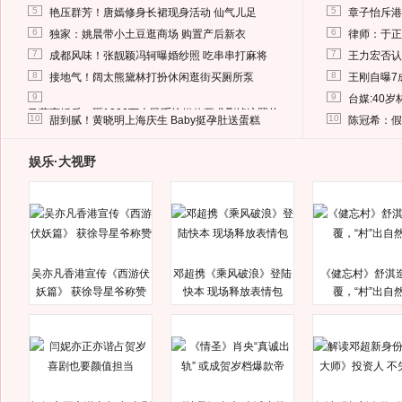
5
5
艳压群芳！唐嫣修身长裙现身活动 仙气儿足
章子怡斥港
6
6
独家：姚晨带小土豆逛商场 购置产后新衣
律师：于正
7
7
成都风味！张靓颖冯轲曝婚纱照 吃串串打麻将
王力宏否认
8
8
接地气！阔太熊黛林打扮休闲逛街买厕所泵
王刚自曝7
9
9
台媒:40
马蓉离婚后，砸1000万人民币给媒体要求删掉这照片
10
10
甜到腻！黄晓明上海庆生 Baby挺孕肚送蛋糕
陈冠希：假
娱乐·大视野
吴亦凡香港宣传《西游伏
邓超携《乘风破浪》登陆
《健忘村》舒淇
妖篇》 获徐导星爷称赞
快本 现场释放表情包
覆，“村”出自