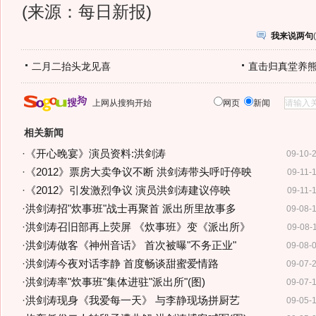
(来源：每日新报)
我来说两句
(
二月二抬头龙见喜
直击归真堂养
上网从搜狗开始
网页
新闻
相关新闻
·
《开心晚宴》演员资料:洪剑涛
09-10-
·
《2012》票房大卖争议不断 洪剑涛带头呼吁停映
09-11-
·
《2012》引发激烈争议 演员洪剑涛建议停映
09-11-
·
洪剑涛招"炊事班"战士再聚首 派出所里故事多
09-08-
·
洪剑涛召旧部再上荧屏 《炊事班》变《派出所》
09-08-
·
洪剑涛做客《神州音话》 首次被曝"不务正业"
09-08-
·
洪剑涛今夜对话李静 首度畅谈甜蜜爱情路
09-07-
·
洪剑涛率"炊事班"集体进驻"派出所"(图)
09-07-
·
洪剑涛现身《我爱每一天》 与李静现场拼厨艺
09-05-