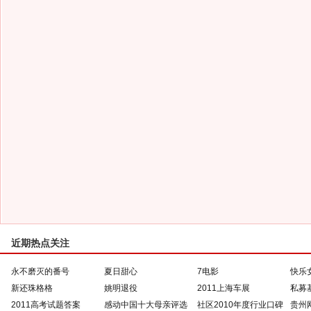
近期热点关注
永不磨灭的番号
夏日甜心
7电影
快乐
新还珠格格
姚明退役
2011上海车展
私募
2011高考试题答案
感动中国十大母亲评选
社区2010年度行业口碑
贵州