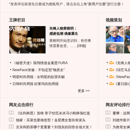
*发表评论前请先注册成为搜狐用户，请点击右上角
“新用户注册”
进行注册！
王牌栏目
视频策划
先锋人物黄晓明：
感谢低潮 偶像重生
黄晓明开始意识到，有些事
情需要改变。……
[详细]
《秘密天使》陈翔情迷金素恩YURA
《先锋人
NewFace张俪：不怕定型“物质女”
《综艺马
明星时尚周报：女明星的欲望衣橱
《NewF
日韩时尚周报
好莱坞街拍周报
《夏日甜
更多 >>
网友点击排行
网友评论排行
1
1
《比利林恩》首映 章子怡范冰冰冯小刚捧场红毯
董卿：这两
2
2
独家：买菜也要拗造型！金星携女逛街有派头
刘德华新片
3
3
京东和奶茶哪个更重要？刘强东的回答全场大笑！
为救母女俩