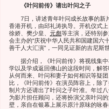
《叶问前传》请出叶问之子
7日，讲述青年叶问成长故事的新片
香港开机，由邱礼涛执导。开机仪式上
徐娇、樊少皇、
元彪
等主演，还特别参
会主办的“庆祝中华人民共和国建国六
善千人大汇演”，一同见证新的吉尼斯
据介绍，《叶问前传》将视线集中
学以及学成返回佛山的这段时间，解答
从何而来、叶问和妻子如何相识等疑团
比，《叶问前传》在演员阵容上，除了
制片方还请出了叶问之子叶准。年过八
为影片担任顾问，还将扮演父亲叶问的
壁，亲自在银幕上展示原汁原味的咏春