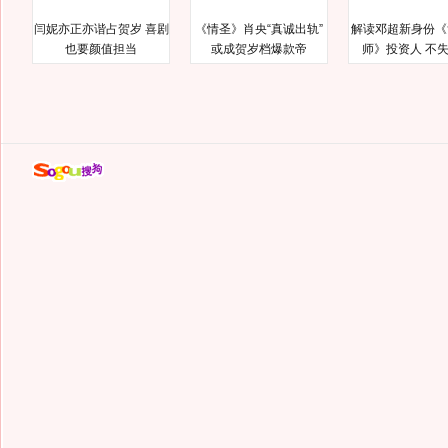
闫妮亦正亦谐占贺岁 喜剧
《情圣》肖央“真诚出轨”
解读邓超新身份《
也要颜值担当
或成贺岁档爆款帝
师》投资人 不