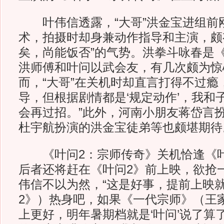
叶伟信透露，“大哥”洪金宝进组前
术，拍摄时却身兼动作指导和主演，颇
矣，尚能饭否”的气势。洪拳斗咏春是
洪师傅和叶问以武会友，有几次颇为惊
而，“大哥”在关机时却直言打得不过瘾
导，但根据剧情都是‘规定动作’，我和
会再过招。”此外，河南小朋友蒋岱言
杜宇航扮演的洪金宝徒弟等也颇堪期待
《叶问2：宗师传奇》关机恰逢《叶
后者还将赶在《叶问2》前上映，欲抢
伟信不以为然，“这是好事，提前上映
2》）热身吧，如果《一代宗师》（王
上更好，明年暑期档就是‘叶问’说了算