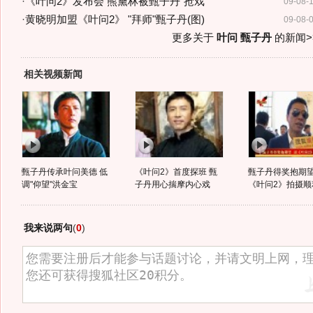
·
《叶问2》发布会 熊黛林被甄子丹"抢戏"
09-08-
·
黄晓明加盟《叶问2》 "拜师"甄子丹(图)
09-08-
更多关于
叶问 甄子丹
的新闻>
相关视频新闻
甄子丹传承叶问美德 低
《叶问2》首度探班 甄
甄子丹得奖抱期望
调"仰望"洪金宝
子丹用心揣摩内心戏
《叶问2》拍摄顺
我来说两句
(
0
)