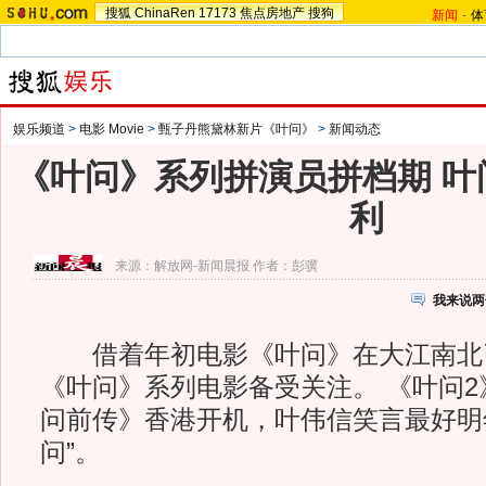
搜狐
ChinaRen
17173
焦点房地产
搜狗
新闻
-
体
娱乐频道
>
电影 Movie
>
甄子丹熊黛林新片《叶问》
>
新闻动态
《叶问》系列拼演员拼档期 叶
利
来源：
解放网-新闻晨报
作者：彭骥
我来说两
借着年初电影《叶问》在大江南北
《叶问》系列电影备受关注。 《叶问
问前传》香港开机，叶伟信笑言最好明
问”。