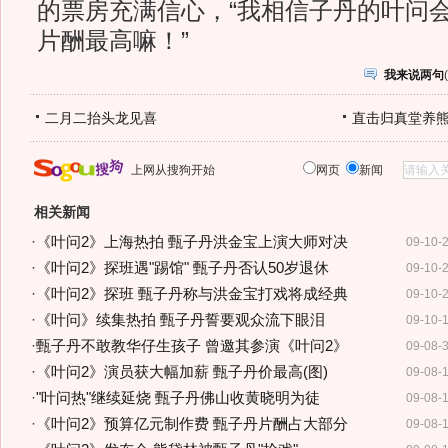
的票房充满信心，“我相信子丹的叶问
片酬最高嘛！”
我来说两句
(
二月二抬头龙见喜
直击归真堂养
上网从搜狗开始
网页
新闻
相关新闻
·
《叶问2》上海热拍 甄子丹洪金宝上演大师对决
09-10-
·
《叶问2》探班遇"踢馆" 甄子丹否认50岁退休
09-10-
·
《叶问2》探班 甄子丹称与洪金宝打戏将成经典
09-10-
·
《叶问》续集热拍 甄子丹誓要观众流下眼泪
09-10-
·
甄子丹不敢教华仔生孩子 曾邀其参演《叶问2》
09-08-
·
《叶问2》演员获大幅加薪 甄子丹价最高(图)
09-08-
·
"叶问热"继续延烧 甄子丹佛山收黄晓明为徒
09-08-
·
《叶问2》预算亿元制作费 甄子丹片酬占大部分
09-08-