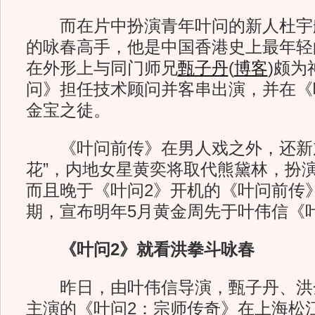
而在片中扮演青年叶问的新人杜宇
的咏春高手，他是中国香港史上最年轻
在外形上与同门师兄
甄子丹
(
博客
)
颇为
问》担任技术顾问并客串出演，并在《
金宝之徒。
《叶问前传》在男人戏之外，还新加
花”，内地女星黄奕将取代熊黛林，扮
而且晚于《叶问2》开机的《叶问前传》
期，宣布明年5月黄金周先于叶伟信《
《叶问2》就看洪拳斗咏春
昨日，由叶伟信导演，甄子丹、洪
主演的《叶问2：宗师传奇》在上海松