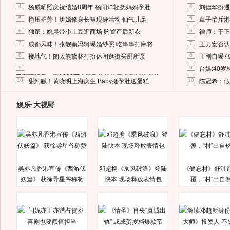
4
4
杨威晒照庆祝结婚8周年 杨阳洋轻抚妈妈孕肚
刘德华扮邋
5
5
艳压群芳！唐嫣修身长裙现身活动 仙气儿足
章子怡斥港
6
6
独家：姚晨带小土豆逛商场 购置产后新衣
律师：于正
7
7
成都风味！张靓颖冯轲曝婚纱照 吃串串打麻将
王力宏否认
8
8
接地气！阔太熊黛林打扮休闲逛街买厕所泵
王刚自曝7
9
9
台媒:40
马蓉离婚后，砸1000万人民币给媒体要求删掉这照片
10
10
甜到腻！黄晓明上海庆生 Baby挺孕肚送蛋糕
陈冠希：假
娱乐·大视野
吴亦凡香港宣传《西游伏
邓超携《乘风破浪》登陆
《健忘村》舒淇
妖篇》 获徐导星爷称赞
快本 现场释放表情包
覆，“村”出自