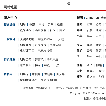
榜
网站地图
娱乐中心
搜狐
|
ChinaRen
|
焦
频道导航
|
明星
|
电影
|
电视
|
音乐
|
戏剧
新闻
|
军事
|
公益
|
|
娱乐播报
|
高清影视
|
社区
|
博客
财经
|
股票
|
理财
|
汽车
|
购车
|
家居
|
王牌栏目
|
大鹏嘚吧嘚
|
潮流实验室
|
大人物
|
明星在线
|
时尚周报
|
先锋人物
女人
|
母婴
|
新娘
|
|
电影评审团
|
电视收视榜
旅游
|
天气
|
健康
|
IT
|
数码
|
手机
|
特色频道
|
明星公益
|
好莱坞
|
香港电影
|
嘻哈音乐
|
独家
|
韩娱
|
日娱
博客
|
圈子
|
邮箱
|
天龙
|
鹿鼎记
|
短信
资料库
|
明星库
|
影视库
|
专题库
|
图片库
搜狗
|
输入法
|
地图
|
滚动新闻列表
|
往期娱首回顾
设置首页
-
搜狗输入法
-
支付中心
-
搜狐招聘
-
广告服务
-
客服中心
Copyright
©
2018 Sohu.com 
搜狐不良信息举