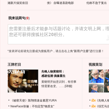
湘新片搞笑依旧
侠》 自曝迷喜剧电影
伦称不急于复出
我来说两句
(
0
)
*发表评论前请先注册成为搜狐用户，请点击右上角
“新用户注册”
进行注册！
王牌栏目
视频策划
先锋人物黄晓明：
感谢低潮 偶像重生
黄晓明开始意识到，有些事
情需要改变。……
[详细]
《秘密天使》陈翔情迷金素恩YURA
《先锋人
NewFace张俪：不怕定型“物质女”
《综艺马