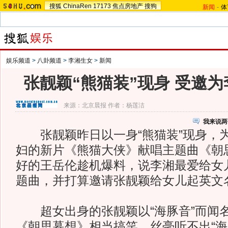
搜狐
ChinaRen
17173
焦点房地产
搜狗
新闻
-
体
娱乐频道
>
八卦频道
>
李湘生女
>
新闻
张靓颖“熊猫装”现身 受邀
来源：
北京晨报
作者：杨莲洁
我来说两
张靓颖昨日以一身“熊猫装”现身，
妇的新片《熊猫大侠》献唱主题曲《朝
好的王岳伦趁机爆料，说李湘最爱给女
题曲，并打算邀请张靓颖给女儿起英文
超女出身的张靓颖以“海豚音”而闻
《朝思暮想》相当搞笑，丝毫听不出“海