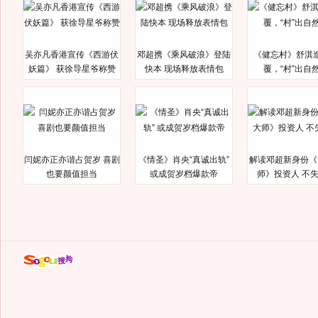
吴亦凡香港宣传《西游伏
邓超携《乘风破浪》登陆
《健忘村》舒淇
妖篇》 获徐导星爷称赞
快本 现场释放表情包
覆，“村”出自
闫妮亦正亦谐占贺岁 喜剧
《情圣》肖央“真诚出轨”
解读邓超新身份《
也要颜值担当
或成贺岁档爆款帝
师》投资人 不