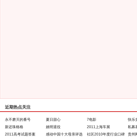
近期热点关注
永不磨灭的番号
夏日甜心
7电影
快乐
新还珠格格
姚明退役
2011上海车展
私募
2011高考试题答案
感动中国十大母亲评选
社区2010年度行业口碑
贵州