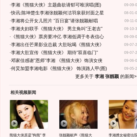
·
李湘《熊猫大侠》主题曲欲请郁可唯演唱(图)
09-09-
·
快讯:陈坤楚生李湘张靓颖何洁羽泉获封面之星
08-01-
·
李湘将公开女儿照片 "百日宴"请张靓颖献唱
09-11-
·
李湘夫妇联手《熊猫大侠》 男主角叫"王老吉"
09-10-
·
《熊猫大侠》票房要冲亿 李湘低调于冬表信心
09-09-
·
李湘出任芒果影业总裁 大肚吆喝《熊猫大侠》
09-07-
·
李湘大肚宣传《熊猫大侠》 期待"双喜临门"
09-07-
·
邓家佳感谢"恩师"李湘 《熊猫大侠》饰演女侠
09-06-
·
何炅加盟李湘电影《熊猫大侠》 饰演路人甲(图)
09-05-
更多关于
李湘 张靓颖
的新闻>
相关视频新闻
熊猫大侠原是"狗熊" 李
张靓颖献声《熊猫大
李湘携女秘密出院