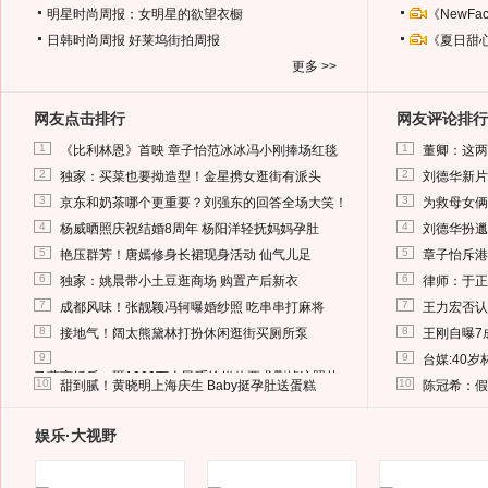
明星时尚周报：女明星的欲望衣橱
《NewF
日韩时尚周报
好莱坞街拍周报
《夏日甜
更多 >>
网友点击排行
网友评论排行
1
1
《比利林恩》首映 章子怡范冰冰冯小刚捧场红毯
董卿：这两
2
2
独家：买菜也要拗造型！金星携女逛街有派头
刘德华新片
3
3
京东和奶茶哪个更重要？刘强东的回答全场大笑！
为救母女俩
4
4
杨威晒照庆祝结婚8周年 杨阳洋轻抚妈妈孕肚
刘德华扮邋
5
5
艳压群芳！唐嫣修身长裙现身活动 仙气儿足
章子怡斥港
6
6
独家：姚晨带小土豆逛商场 购置产后新衣
律师：于正
7
7
成都风味！张靓颖冯轲曝婚纱照 吃串串打麻将
王力宏否认
8
8
接地气！阔太熊黛林打扮休闲逛街买厕所泵
王刚自曝7
9
9
台媒:40
马蓉离婚后，砸1000万人民币给媒体要求删掉这照片
10
10
甜到腻！黄晓明上海庆生 Baby挺孕肚送蛋糕
陈冠希：假
娱乐·大视野