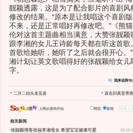
靓颖透露，这是为了配合影片的喜剧风
修改的结果。“原本是让我唱这个喜剧
不来，还是正常唱好再修改吧。”《熊
伦对这首主题曲相当满意，大赞张靓颖
跟李湘的女儿王诗龄每天都在听这首歌
首歌给她听，她听了之后就会很开心。
湘计划让英文歌唱得好的张靓颖给女儿
字。
我来说两句
(
二月二抬头龙见喜
直击归真堂养
上网从搜狗开始
网页
新闻
相关新闻
·
张靓颖博客祝福李湘母女 希望宝宝健康可爱
09-10-