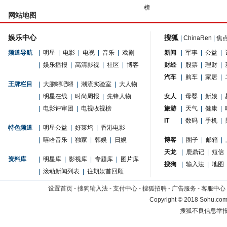
榜
网站地图
娱乐中心
搜狐
|
ChinaRen
|
焦
频道导航
|
明星
|
电影
|
电视
|
音乐
|
戏剧
新闻
|
军事
|
公益
|
|
娱乐播报
|
高清影视
|
社区
|
博客
财经
|
股票
|
理财
|
汽车
|
购车
|
家居
|
王牌栏目
|
大鹏嘚吧嘚
|
潮流实验室
|
大人物
|
明星在线
|
时尚周报
|
先锋人物
女人
|
母婴
|
新娘
|
|
电影评审团
|
电视收视榜
旅游
|
天气
|
健康
|
IT
|
数码
|
手机
|
特色频道
|
明星公益
|
好莱坞
|
香港电影
|
嘻哈音乐
|
独家
|
韩娱
|
日娱
博客
|
圈子
|
邮箱
|
天龙
|
鹿鼎记
|
短信
资料库
|
明星库
|
影视库
|
专题库
|
图片库
搜狗
|
输入法
|
地图
|
滚动新闻列表
|
往期娱首回顾
设置首页
-
搜狗输入法
-
支付中心
-
搜狐招聘
-
广告服务
-
客服中心
Copyright
©
2018 Sohu.com 
搜狐不良信息举