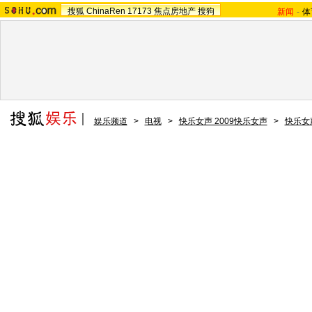
搜狐
ChinaRen
17173
焦点房地产
搜狗
新闻
-
体
娱乐频道
>
电视
>
快乐女声 2009快乐女声
>
快乐女