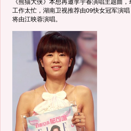
《熊猫大侠》本想再邀李宇春演唱主题曲，
工作太忙，湖南卫视推荐由09快女冠军演唱
将由江映蓉演唱。