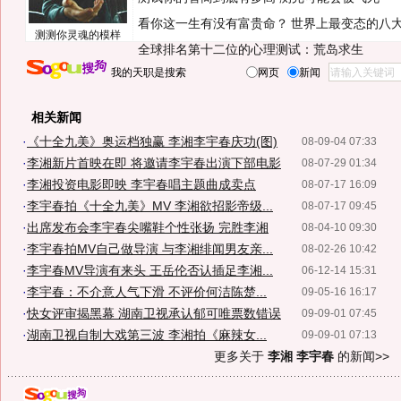
看你这一生有没有富贵命？
世界上最变态的八
测测你灵魂的模样
全球排名第十二位的心理测试：荒岛求生
我的天职是搜索
网页
新闻
相关新闻
·
《十全九美》奥运档独赢 李湘李宇春庆功(图)
08-09-04 07:33
·
李湘新片首映在即 将邀请李宇春出演下部电影
08-07-29 01:34
·
李湘投资电影即映 李宇春唱主题曲成卖点
08-07-17 16:09
·
李宇春拍《十全九美》MV 李湘欲招影帝级...
08-07-17 09:45
·
出席发布会李宇春尖嘴鞋个性张扬 完胜李湘
08-04-10 09:30
·
李宇春拍MV自己做导演 与李湘绯闻男友亲...
08-02-26 10:42
·
李宇春MV导演有来头 王岳伦否认插足李湘...
06-12-14 15:31
·
李宇春：不介意人气下滑 不评价何洁陈楚...
09-05-16 16:17
·
快女评审揭黑幕 湖南卫视承认郁可唯票数错误
09-09-01 07:45
·
湖南卫视自制大戏第三波 李湘拍《麻辣女...
09-09-01 07:13
更多关于
李湘 李宇春
的新闻>>