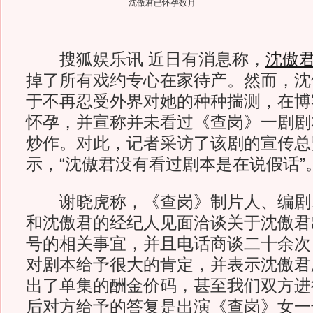
沈傲君已怀孕数月
搜狐娱乐讯 近日有消息称，
沈傲
掉了所有戏约专心在家待产。然而，沈傲
于不再忍受外界对她的种种揣测，在博
怀孕，并宣称并未看过《查岗》一剧剧
炒作。对此，记者采访了该剧的宣传总
示，“沈傲君没有看过剧本是在说假话”
谢晓虎称，《查岗》制片人、编剧
和沈傲君的经纪人见面洽谈关于沈傲君
号的相关事宜，并且电话商谈二十余次
对剧本给予很大的肯定，并表示沈傲君
出了单集的酬金价码，甚至我们双方进
后对方给予的答复是出演《查岗》女一