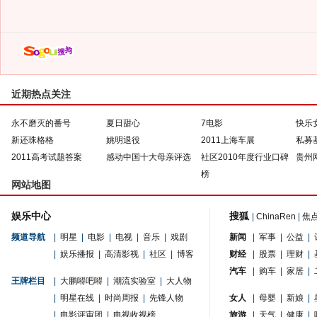
近期热点关注
永不磨灭的番号
夏日甜心
7电影
快乐
新还珠格格
姚明退役
2011上海车展
私募
2011高考试题答案
感动中国十大母亲评选
社区2010年度行业口碑
贵州
榜
网站地图
娱乐中心
搜狐
|
ChinaRen
|
焦
频道导航
|
明星
|
电影
|
电视
|
音乐
|
戏剧
新闻
|
军事
|
公益
|
|
娱乐播报
|
高清影视
|
社区
|
博客
财经
|
股票
|
理财
|
汽车
|
购车
|
家居
|
王牌栏目
|
大鹏嘚吧嘚
|
潮流实验室
|
大人物
|
明星在线
|
时尚周报
|
先锋人物
女人
|
母婴
|
新娘
|
|
电影评审团
|
电视收视榜
旅游
|
天气
|
健康
|