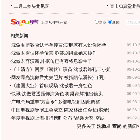
二月二抬头龙见喜
直击归真堂养
上网从搜狗开始
网页
新闻
相关新闻
·
沈傲君博客否认怀孕传言:变胖就有人说你怀孕
09-10-
·
沈傲君否认怀孕传言 称某剧组拿她来炒作
09-10-
·
沈傲君弃演新剧 据传已有喜将息影生子
09-10-
·
《上清寺》网罗《潜伏》演员 沈傲君饰孔二小姐
09-10-
·
网友曝光沈傲君丈夫照片 被指酷似潘长江(图)
09-09-
·
《建国大业》首映现场 沈傲君一身红色
09-09-
·
快讯:沈傲君透露饰演角色 将梁家辉推出镜头
09-09-
·
广电总局重申“方言令” 多部电视剧因此调整
09-08-
·
中国电视剧导演工会成立 陈家林出任会长(实录)
08-06-
·
年度电视剧上海排行榜昨公布 “品质大奖”空缺
09-02-
更多关于
沈傲君 查岗
的新闻>