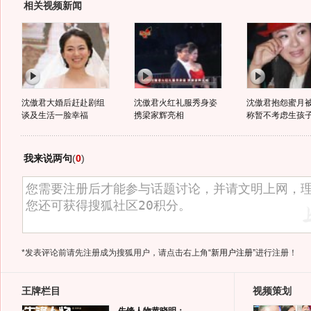
相关视频新闻
沈傲君大婚后赶赴剧组
沈傲君火红礼服秀身姿
沈傲君抱怨蜜月
谈及生活一脸幸福
携梁家辉亮相
称暂不考虑生孩
我来说两句
(
0
)
*发表评论前请先注册成为搜狐用户，请点击右上角
“新用户注册”
进行注册！
王牌栏目
视频策划