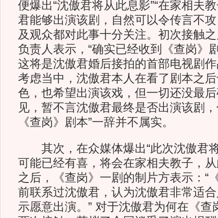
便爆出“沈傲君将从此息影”“在家相夫
君能够出演该剧，自然可以令传言不攻
及观众都对此事十分关注。初次接触之
负责人表示，“确实已经收到《查岗》
这将是沈傲君婚后接拍的首部电视剧作
考虑当中，沈傲君本人在看了剧本之后
色，也希望出演该戏，但一切还没最后确
见，暂不言沈傲君最终是否出演该剧，
《查岗》剧本”一辞并不属实。
其次，在众媒体爆出“此次沈傲君将
可能已经有喜，将会在家相夫教子，从
之后，《查岗》一剧的制片方表示：“
前联系过沈傲君，认为沈傲君非常适合
示愿意出演。” 对于沈傲君为何在《查