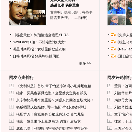
先锋人物黄晓明：
感谢低潮 偶像重生
黄晓明开始意识到，有些事
情需要改变。……
[详细]
《秘密天使》陈翔情迷金素恩YURA
《先锋人
NewFace张俪：不怕定型“物质女”
《综艺马
明星时尚周报：女明星的欲望衣橱
《NewF
日韩时尚周报
好莱坞街拍周报
《夏日甜
更多 >>
网友点击排行
网友评论排行
1
1
《比利林恩》首映 章子怡范冰冰冯小刚捧场红毯
董卿：这两
2
2
独家：买菜也要拗造型！金星携女逛街有派头
刘德华新片
3
3
京东和奶茶哪个更重要？刘强东的回答全场大笑！
为救母女俩
4
4
杨威晒照庆祝结婚8周年 杨阳洋轻抚妈妈孕肚
刘德华扮邋
5
5
艳压群芳！唐嫣修身长裙现身活动 仙气儿足
章子怡斥港
6
6
独家：姚晨带小土豆逛商场 购置产后新衣
律师：于正
7
7
成都风味！张靓颖冯轲曝婚纱照 吃串串打麻将
王力宏否认