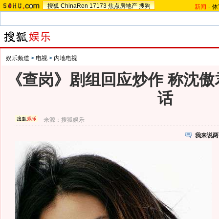
搜狐
ChinaRen
17173
焦点房地产
搜狗
新闻
-
体
娱乐频道
>
电视
>
内地电视
《查岗》剧组回应炒作 称沈傲
话
来源：
搜狐娱乐
我来说两