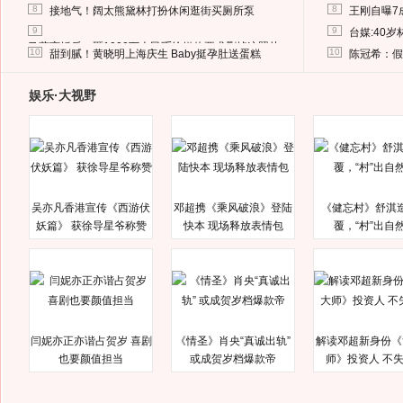
8
8
接地气！阔太熊黛林打扮休闲逛街买厕所泵
王刚自曝7
9
9
台媒:40
马蓉离婚后，砸1000万人民币给媒体要求删掉这照片
10
10
甜到腻！黄晓明上海庆生 Baby挺孕肚送蛋糕
陈冠希：假
娱乐·大视野
吴亦凡香港宣传《西游伏
邓超携《乘风破浪》登陆
《健忘村》舒淇
妖篇》 获徐导星爷称赞
快本 现场释放表情包
覆，“村”出自
闫妮亦正亦谐占贺岁 喜剧
《情圣》肖央“真诚出轨”
解读邓超新身份《
也要颜值担当
或成贺岁档爆款帝
师》投资人 不