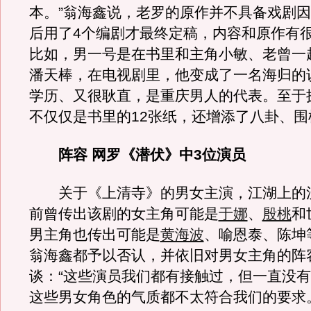
本。”翁海鑫说，老罗的原作并不具备戏剧
后用了4个编剧才最终定稿，内容和原作有
比如，男一号是在书里和主角小敏、老曾一
潘天棒，在电视剧里，他变成了一名海归的
学历、又很耿直，是重庆男人的代表。至于
不仅仅是书里的12张纸，还增添了八卦、围
阵容 网罗《潜伏》中3位演员
关于《上清寺》的男女主演，江湖上的
前曾传出该剧的女主角可能是
于娜
、
殷桃
和
男主角也传出可能是
黄海波
、喻恩泰、陈坤
翁海鑫都予以否认，并依旧对男女主角的阵
谈：“这些演员我们都有接触过，但一直没
这些男女角色的气质都不太符合我们的要求