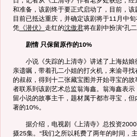
日，记者从《上清寺》作者老罗处获悉，经
和准备，该剧终于要正式启动了，目前，该
目前已抵达重庆，并确定该剧将于11月中旬
凭
《潜伏》
走红的
沈傲君
将在剧中扮演“孔二
剧情 只保留原作的10%
小说《失踪的上清寺》讲述了上海姑娘
亲遗嘱，带着孔二小姐的打火机，来渝寻找
的叔叔，得到十二张藏宝图并开始寻宝的故
者联系到该剧艺术总监翁海鑫。翁海鑫表示
留小说的故事主干，题材属于都市寻宝，但
著的10%。
据介绍，电视剧《上清寺》总投资2000
摄25集。“我们之所以耗费了两年的时间，