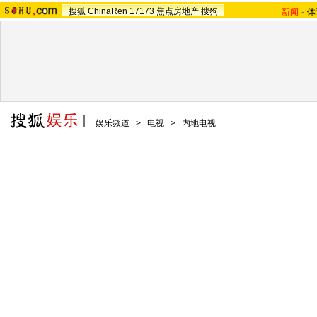
搜狐
ChinaRen
17173
焦点房地产
搜狗
新闻
-
体
娱乐频道
>
电视
>
内地电视