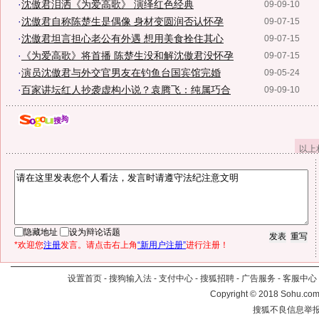
·
沈傲君泪洒《为爱高歌》 演绎红色经典
09-09-10
·
沈傲君自称陈楚生是偶像 身材变圆润否认怀孕
09-07-15
·
沈傲君坦言担心老公有外遇 想用美食拴住其心
09-07-15
·
《为爱高歌》将首播 陈楚生没和解沈傲君没怀孕
09-07-15
·
演员沈傲君与外交官男友在钓鱼台国宾馆完婚
09-05-24
·
百家讲坛红人抄袭虚构小说？袁腾飞：纯属巧合
09-09-10
以上
隐藏地址
设为辩论话题
*欢迎您
注册
发言。请点击右上角
“新用户注册”
进行注册！
设置首页
-
搜狗输入法
-
支付中心
-
搜狐招聘
-
广告服务
-
客服中心
Copyright
©
2018 Sohu.com 
搜狐不良信息举