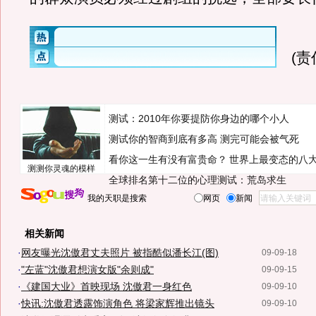
(
测试：2010年你要提防你身边的哪个小人
测试你的智商到底有多高 测完可能会被气死
看你这一生有没有富贵命？
世界上最变态的八
测测你灵魂的模样
全球排名第十二位的心理测试：荒岛求生
我的天职是搜索
网页
新闻
相关新闻
·
网友曝光沈傲君丈夫照片 被指酷似潘长江(图)
09-09-18
·
"左蓝"沈傲君想演女版"余则成"
09-09-15
·
《建国大业》首映现场 沈傲君一身红色
09-09-10
·
快讯:沈傲君透露饰演角色 将梁家辉推出镜头
09-09-10