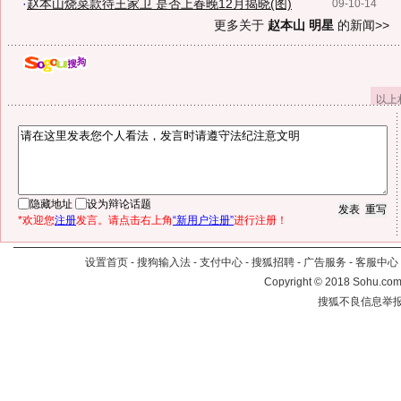
·
赵本山烧菜款待王家卫 是否上春晚12月揭晓(图)
09-10-14
更多关于
赵本山 明星
的新闻>>
以上
隐藏地址
设为辩论话题
*欢迎您
注册
发言。请点击右上角
“新用户注册”
进行注册！
设置首页
-
搜狗输入法
-
支付中心
-
搜狐招聘
-
广告服务
-
客服中心
Copyright
©
2018 Sohu.com 
搜狐不良信息举