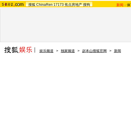
搜狐
ChinaRen
17173
焦点房地产
搜狗
新闻
-
体
娱乐频道
>
独家频道
>
赵本山搜狐官网
>
新闻