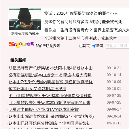
测试：2010年你要提防你身边的哪个小人
测试你的智商到底有多高 测完可能会被气死
看你这一生有没有富贵命？
世界上最变态的八
测测你灵魂的模样
全球排名第十二位的心理测试：荒岛求生
我的天职是搜索
网页
新闻
相关新闻
·
明星品牌资产总榜揭晓 小沈阳排第4超过赵本山
09-10-21
·
必有后福明星:赵本山虚惊一场 李连杰遇大海啸
09-10-14
·
赵本山7亿身价成国内明星首富 疯狂扩张存隐忧
09-10-09
·
惊闻赵本山入院 各路明星送祝福
09-10-01
·
图:《明星转起来》升级 赵本山侯佩岑深情对唱
09-07-25
·
《明星转起来》升级 赵本山欢迎吴宗宪的到来
09-07-25
·
明星时尚周报小八卦:穿LV的赵本山家族
09-06-17
·
赵本山出院进宾馆休养 保健团队24小时监护(图)
09-10-14
·
赵本山已经开始康复性训练 产业帝国运转如初
09-10-11