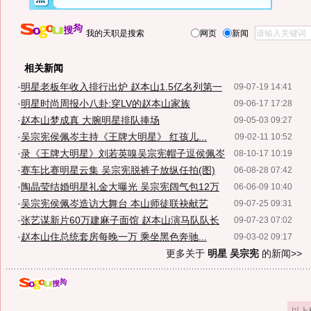
我的天职是搜索
网页
新闻
相关新闻
·
明星老板年收入排行出炉 赵本山1.5亿名列第一
09-07-19 14:41
·
明星时尚周报小八卦:穿LV的赵本山家族
09-06-17 17:28
·
赵本山梦成真 大腕明星排队捧场
09-05-03 09:27
·
吴宗宪侯佩岑主持《王牌大明星》 红孩儿...
09-02-11 10:52
·
录《王牌大明星》刘若英嗅吴宗宪帽子逗侯佩岑
08-10-17 10:19
·
赛车比赛明星云集 吴宗宪脱裤子放纵任拍(图)
06-08-28 07:42
·
陶晶莹结婚明星礼金大曝光 吴宗宪阔气包12万
06-06-09 10:40
·
吴宗宪侯佩岑造访大舞台 本山师徒联袂献艺
09-07-25 09:31
·
张艺谋新片60万建麻子面馆 赵本山演马队队长
09-07-23 07:02
·
赵本山住总统套房每晚一万 乘坐黑色奔驰...
09-03-02 09:17
更多关于
明星 吴宗宪
的新闻>>