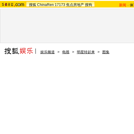
搜狐
ChinaRen
17173
焦点房地产
搜狗
新闻
-
体
娱乐频道
>
电视
>
明星转起来
>
图集