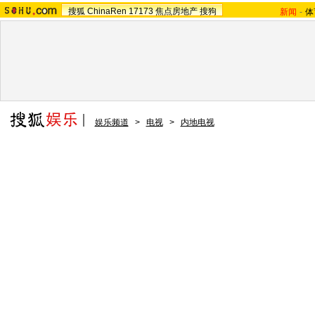
搜狐
ChinaRen
17173
焦点房地产
搜狗
新闻
-
体
娱乐频道
>
电视
>
内地电视