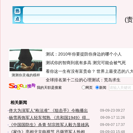
(
测试：2010年你要提防你身边的哪个小人
测试你的智商到底有多高 测完可能会被气死
看你这一生有没有富贵命？
世界上最变态的八
测测你灵魂的模样
全球排名第十二位的心理测试：荒岛求生
我的天职是搜索
网页
新闻
相关新闻
·
佟大为演军人"枪法准" 《狙击手》今晚播出
09-09-23 09:27
·
杨雪再饰军人轻车驾熟 《共和国1949》得...
09-09-17 11:26
·
《中国国防生》杀青 邹宗胜军人毅力显雄风
09-09-07 17:37
·
《家仇》亮相北京电视节 吕颂贤军人扮相...
09-09-03 15:48