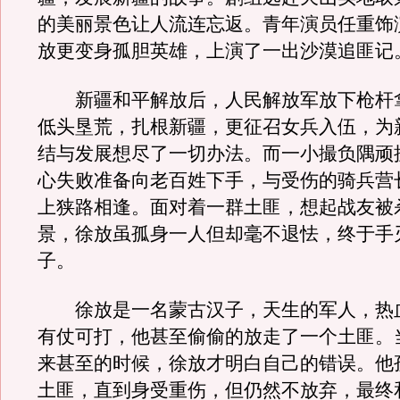
的美丽景色让人流连忘返。青年演员任重饰
放更变身孤胆英雄，上演了一出沙漠追匪记
新疆和平解放后，人民解放军放下枪杆
低头垦荒，扎根新疆，更征召女兵入伍，为
结与发展想尽了一切办法。而一小撮负隅顽
心失败准备向老百姓下手，与受伤的骑兵营
上狭路相逢。面对着一群土匪，想起战友被
景，徐放虽孤身一人但却毫不退怯，终于手
子。
徐放是一名蒙古汉子，天生的军人，热
有仗可打，他甚至偷偷的放走了一个土匪。
来甚至的时候，徐放才明白自己的错误。他
土匪，直到身受重伤，但仍然不放弃，最终