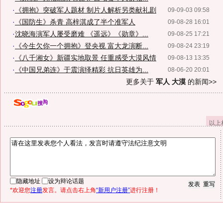
·
《拥抱》突破军人题材 制片人解析另类献礼剧
09-09-03 09:58
·
《国防生》杀青 高梓淇成了半个准军人
09-08-28 16:01
·
沈晓海演军人屡受磨难 《遥远》《勋章》...
09-08-25 17:21
·
《今生欠你一个拥抱》登央视 富大龙演断...
09-08-24 23:19
·
《八千湘女》新疆实地取景 任重感受大漠风情
09-08-13 13:35
·
《中国兄弟连》于震演绎精彩 抗日英雄为...
08-06-20 20:01
更多关于
军人 大漠
的新闻>>
以上
隐藏地址
设为辩论话题
*欢迎您
注册
发言。请点击右上角
“新用户注册”
进行注册！