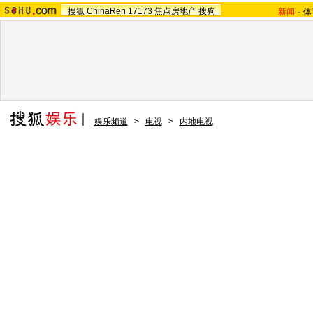
搜狐
ChinaRen
17173
焦点房地产
搜狗
新闻
-
体
娱乐频道
>
电视
>
内地电视