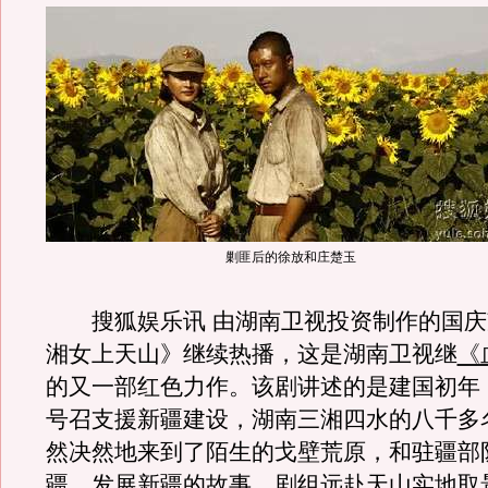
剿匪后的徐放和庄楚玉
搜狐娱乐讯 由湖南卫视投资制作的国庆
湘女上天山》继续热播，这是湖南卫视继
《
的又一部红色力作。该剧讲述的是建国初年
号召支援新疆建设，湖南三湘四水的八千多
然决然地来到了陌生的戈壁荒原，和驻疆部
疆，发展新疆的故事。剧组远赴天山实地取