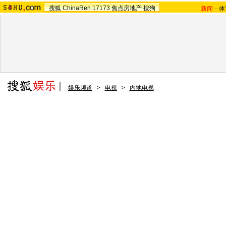
搜狐
ChinaRen
17173
焦点房地产
搜狗
新闻
-
体
娱乐频道
>
电视
>
内地电视