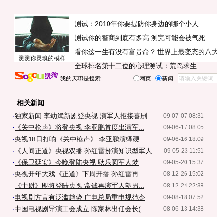
测试：2010年你要提防你身边的哪个小人
测试你的智商到底有多高 测完可能会被气死
看你这一生有没有富贵命？
世界上最变态的八
测测你灵魂的模样
全球排名第十二位的心理测试：荒岛求生
我的天职是搜索
网页
新闻
相关新闻
·
独家新闻:李幼斌新剧登央视 演军人拒接喜剧
09-07-07 08:31
·
《关中枪声》将登央视 李亚鹏首度出演军...
09-06-17 08:05
·
央视18日打响《关中枪声》 李亚鹏演绎硬...
09-06-16 18:09
·
《人间正道》央视双播 孙红雷扮演知识型军人
09-05-23 11:51
·
《保卫延安》今晚登陆央视 耿乐圆军人梦
09-05-20 15:37
·
央视开年大戏《正道》下周开播 孙红雷再...
08-12-26 15:02
·
《中尉》即将登陆央视 常铖再演军人塑男...
08-12-24 22:38
·
电视剧方言有泛滥趋势 广电总局重申规范令
09-08-18 07:52
·
中国电视剧导演工会成立 陈家林出任会长(...
08-06-13 14:38