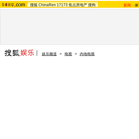
搜狐
ChinaRen
17173
焦点房地产
搜狗
新闻
-
体
娱乐频道
>
电视
>
内地电视