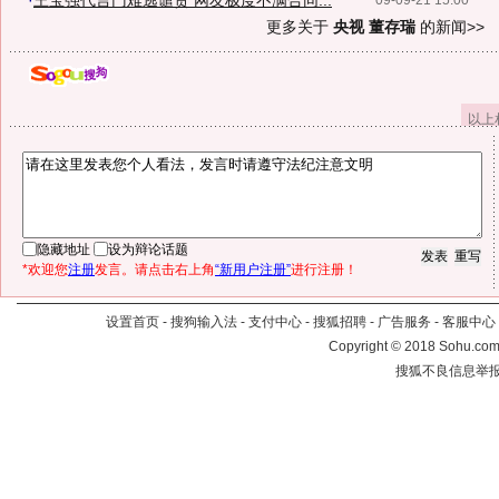
·
王宝强代言门难逃谴责 网友极度不满合同...
09-09-21 15:00
更多关于
央视 董存瑞
的新闻>>
以上
隐藏地址
设为辩论话题
*欢迎您
注册
发言。请点击右上角
“新用户注册”
进行注册！
设置首页
-
搜狗输入法
-
支付中心
-
搜狐招聘
-
广告服务
-
客服中心
Copyright
©
2018 Sohu.com 
搜狐不良信息举