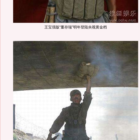
王宝强版“董存瑞”明年登陆央视黄金档