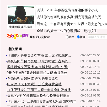
测试：2010年你要提防你身边的哪个小人
测试你的智商到底有多高 测完可能会被气死
看你这一生有没有富贵命？
世界上最变态的八
测测你灵魂的模样
全球排名第十二位的心理测试：荒岛求生
我的天职是搜索
网页
新闻
相关新闻
·
《拥抱》央视黄金档首播 富大龙吴晓敏纯...
09-08-24 22:56
·
央视新闻节目再变脸 《东方时空》占晚间...
09-08-03 07:30
·
殷桃新戏央视双播 黄金档上演自我PK(图)
09-07-30 14:41
·
"开心学国学"黄金时间亮相央视 未播先热
09-06-26 15:15
·
李强领衔百盟家族 亮相央视黄金档
09-06-05 21:09
·
纪录片《天下大观》 进驻央视黄金档
09-06-04 09:40
·
《保卫延安》下周三央视一套黄金时段首播
09-05-15 07:59
·
央视"心连心"赴川演出晚会今晚黄金档播出
09-05-13 09:52
·
《沂蒙》七一上央视1套黄金档献礼建国60周年
09-05-01 10:14