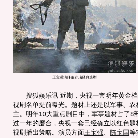
王宝强演绎董存瑞经典造型
搜狐娱乐讯 近期，央视一套明年黄金档
视剧名单提前曝光。题材上还是以军事、农
主。明年10大重点剧目中，军事题材占了8
过一年的磨合，央视一套已经确立以红色题
视剧播出策略。演员方面
王宝强
、
陈宝国
等