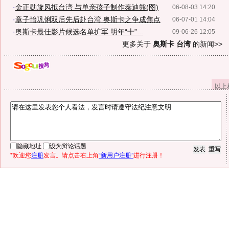
·
金正勋旋风抵台湾 与单亲孩子制作泰迪熊(图)
06-08-03 14:20
·
章子怡巩俐双后先后赴台湾 奥斯卡之争成焦点
06-07-01 14:04
·
奥斯卡最佳影片候选名单扩军 明年“十”...
09-06-26 12:05
更多关于
奥斯卡 台湾
的新闻>>
以上
隐藏地址
设为辩论话题
*欢迎您
注册
发言。请点击右上角
“新用户注册”
进行注册！