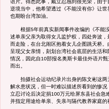
语片。得悉此事，戴立忍感到很光荣，由于
逆境当中，他希望透过《不能没有你》让世
也期盼台湾加油。
根据5年前真实新闻事件改编的《不能没
述单亲父亲为取得女儿监护权，四处奔波，
而走险，在台北闹区抱着女儿企图跳天桥。
呈现父女亲情，刻划台湾社会底层的生活和
情况，因此自10部报名奥斯卡最佳外语片甄
而出。
拍摄社会运动纪录片出身的陈文彬这两
解水患状况，但一时难以描述所看到的惨况
立忍讨论后决定捐100万元给屏东县社会急
并指定用途给单亲、失亲与隔代教养家庭的