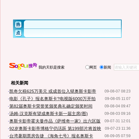
我的天职是搜索
网页
新闻
相关新闻
·
凯奇欠税625万美元 或成首位入狱奥斯卡影帝
09-08-07 08:23
·
电影《孔子》报名奥斯卡?电视版6000万开拍
09-08-05 11:07
·
第82届奥斯卡荣誉奖颁奖典礼确定颁奖时间
09-08-04 09:47
·
汤姆-汉克斯有望成奥斯卡新一届主席(图)
09-08-03 09:16
·
奥斯卡影帝霍夫曼作品《萨维奇一家》出六区版
09-07-31 12:01
·
92岁奥斯卡影帝博格宁仍活跃 第199部片将首映
09-07-23 11:36
·
台湾暑期票房告捷 《海角七号》报名奥斯卡
08-09-05 07:59