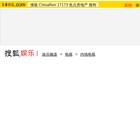
搜狐
ChinaRen
17173
焦点房地产
搜狗
新闻
-
体
娱乐频道
>
电视
>
内地电视