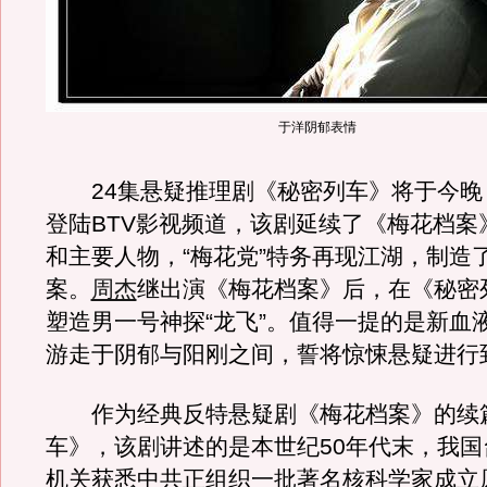
于洋阴郁表情
24集悬疑推理剧《秘密列车》将于今晚（
登陆BTV影视频道，该剧延续了《梅花档案
和主要人物，“梅花党”特务再现江湖，制造
案。
周杰
继出演《梅花档案》后，在《秘密
塑造男一号神探“龙飞”。值得一提的是新血
游走于阴郁与阳刚之间，誓将惊悚悬疑进行
作为经典反特悬疑剧《梅花档案》的续
车》，该剧讲述的是本世纪50年代末，我国
机关获悉中共正组织一批著名核科学家成立