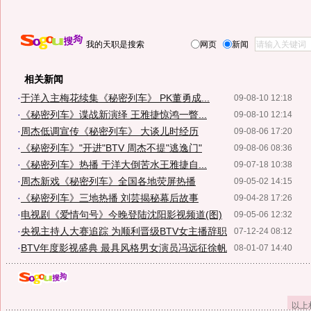
我的天职是搜索
网页
新闻
相关新闻
·
于洋入主梅花续集《秘密列车》 PK董勇成...
09-08-10 12:18
·
《秘密列车》谍战新演绎 王雅捷惊鸿一瞥...
09-08-10 12:14
·
周杰低调宣传《秘密列车》 大谈儿时经历
09-08-06 17:20
·
《秘密列车》"开进"BTV 周杰不提"逃逸门"
09-08-06 08:36
·
《秘密列车》热播 于洋大倒苦水王雅捷自...
09-07-18 10:38
·
周杰新戏《秘密列车》全国各地荧屏热播
09-05-02 14:15
·
《秘密列车》三地热播 刘芸揭秘幕后故事
09-04-28 17:26
·
电视剧《爱情句号》今晚登陆沈阳影视频道(图)
09-05-06 12:32
·
央视主持人大赛追踪 为顺利晋级BTV女主播辞职
07-12-24 08:12
·
BTV年度影视盛典 最具风格男女演员冯远征徐帆
08-01-07 14:40
以上