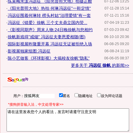
·
练束梅水泼冯远征 《阳光普照大地》拍摄正酣
07-12-06 13:25
·
《阳光普照大地》热拍 何琳冯远征"一鞋定情"
07-11-28 15:14
·
冯远征围着何琳转 楞头村姑"治理爱情"有一套
07-11-21 15:16
·
冯远征《错爱》徐帆 三个丈夫鼎立国内荧...
07-04-19 11:23
·
《影视同期声》周末人物:24日晚徐帆与您相约
07-03-23 09:42
·
徐帆新戏得"戒烟" 冯远征夫妻恩爱相随(图)
06-10-10 20:36
·
国际影视展昨隆重开幕 冯远征无证被拒绝入场
06-08-25 09:20
·
影视展独家组图:冯远征
06-08-24 11:19
·
陈小艺做客《环球影视》大揭校友徐帆"隐私"
06-06-05 08:37
更多关于
冯远征 徐帆
的新闻>>
用户：
匿名
隐藏地址
设为辩论话题
*搜狗拼音输入法，中文处理专家>>