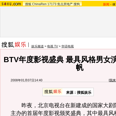
搜狐
ChinaRen
17173
焦点房地产
搜狗
新闻
-
体
娱乐频道
>
电视 TV
>
华语电视
BTV年度影视盛典 最具风格男女
帆
2008年01月07日14:40
[
我来
来源：搜狐娱乐
昨夜，北京电视台在新建成的国家大剧院
主办的首届年度影视颁奖盛典，其中最具风