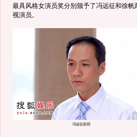
最具风格女演员奖分别颁予了冯远征和徐帆
视演员。
冯远征剧照