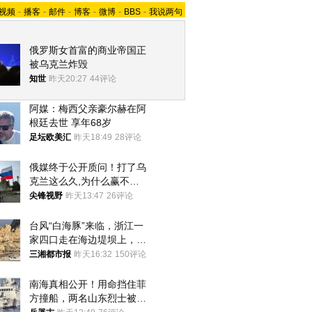
视频
-
播客
-
邮件
-
博客
-
微博
-
BBS
-
我说两句
俄罗斯女首富的商业帝国正
被乌克兰炸毁
知世
昨天20:27
44评论
阿媒：梅西父亲豪尔赫在阿
根廷去世 享年68岁
足坛欧美汇
昨天18:49
28评论
俄媒终于公开质问！打了乌
克兰这么久,为什么赢不了?
答案令人沉默
尖锋视野
昨天13:47
26评论
台风“白海豚”来临，浙江一
家四口走在海边堤坝上，其
中9岁男孩被巨浪卷入海
三湘都市报
昨天16:32
150评论
中，搜救仍在进行
南海真相公开！用命挡住菲
方撞船，两名山东烈士被授