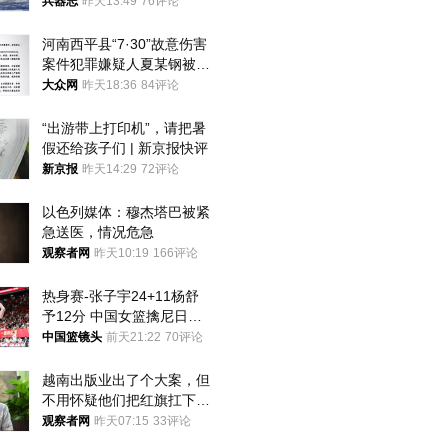
武警最高荣誉
兵器志
昨天13:49
76评论
河南西平县“7·30”故意伤害
案件犯罪嫌疑人夏某钢被抓
获
大众网
昨天18:36
84评论
“出游带上打印机”，请把暑
假还给孩子们 | 新京报快评
新京报
昨天14:29
72评论
以色列媒体：穆杰塔巴被紧
急送医，情况危急
观察者网
昨天10:19
166评论
热身赛-张子宇24+11杨舒
予12分 中国女篮擒尼日利
亚
中国篮镜头
前天21:22
70评论
越南出版业出了个大案，但
不用怀疑他们把红旗扛下去
的决心
观察者网
昨天07:15
33评论