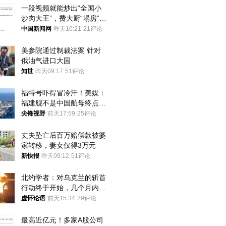
一段视频就能炒出“全国小
炒肉大王”，费大厨“塌房”了
吗？
中国新闻网
昨天10:21
21评论
美参院通过制裁法案 针对
俄油气进口大国
知世
昨天09:17
51评论
福特号吓得冒冷汗！美媒：
福建舰不是中国航母终点，
而是新起点！
尖锋视野
前天17:59
25评论
丈夫坠亡后百万赔偿款被婆
家转移，妻女仅得3万元
新快报
昨天09:12
51评论
北约学者：对乌克兰的斩首
行动终于开始，几个月内乌
将投降
虚怀论语
前天15:34
29评论
最高近亿元！多家A股公司