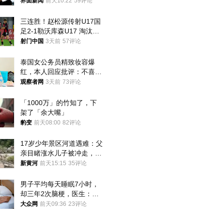
界面新闻
前天10:22
59评论
三连胜！赵松源传射U17国
足2-1勒沃库森U17 淘汰赛
将战河床
射门中国
3天前
57评论
泰国女公务员精致妆容爆
红，本人回应批评：不喜欢
就别看
观察者网
3天前
73评论
「1000万」的竹知了，下
架了「余大嘴」
豹变
前天08:00
82评论
17岁少年景区河道遇难：父
亲目睹涨水儿子被冲走，当
地排除上游泄洪，家属盼厘
新黄河
前天15:15
35评论
清责任
男子平均每天睡眠7小时，
却三年2次脑梗，医生：这
样睡觉更伤身
大众网
前天09:36
23评论