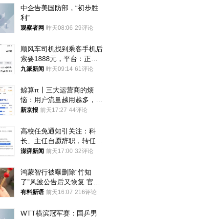
中企告美国防部，“初步胜
利”
观察者网
昨天08:06
29评论
顺风车司机找到乘客手机后
索要1888元，平台：正和
司机沟通协商
九派新闻
昨天09:14
61评论
鲸算π丨三大运营商的烦
恼：用户流量越用越多，收
入却越来越少
新京报
前天17:27
44评论
高校任免通知引关注：科
长、主任自愿辞职，转任思
政辅导员
澎湃新闻
前天17:00
32评论
鸿蒙智行被曝删除“竹知
了”风波公告后又恢复 官媒
曾力挺：劝华为要大度的，
有料新语
前天16:07
216评论
你们适不适合？
WTT横滨冠军赛：国乒男