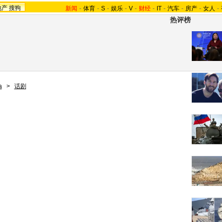
地产
搜狗
新闻
-
体育
-
S
-
娱乐
-
V
-
财经
-
IT
-
汽车
-
房产
-
女人
-
热评榜
a
>
话剧