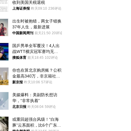
收到美国关税退税
上海证券报
昨天09:10
236评论
出生时被抱错，两女子错换
37年人生，最新进展
中国新闻周刊
前天21:50
20评论
国乒男单全军覆没！4人出
战WTT横滨冠军赛均无缘
八强
搜狐体育
前天18:45
102评论
你也在算北京购房账？公积
金最高340万，非京籍社保
1年
新京报
昨天10:06
57评论
美媒爆料：美副防长想访
华，“非常执着”
北京日报
昨天08:04
59评论
或重回超强台风级！“白海
豚”云系面积，比6个广东还