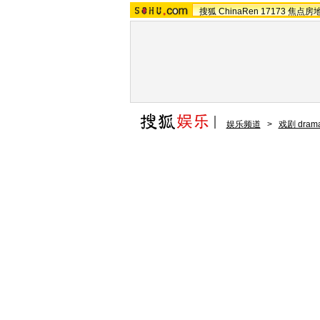
搜狐
ChinaRen
17173
焦点房
娱乐频道
>
戏剧 dram