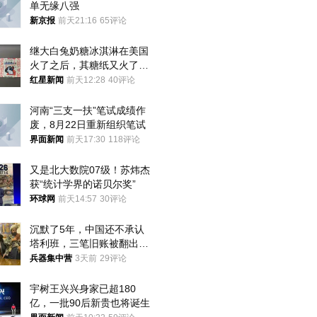
单无缘八强
新京报
前天21:16
65评论
继大白兔奶糖冰淇淋在美国
火了之后，其糖纸又火了！
海外博主盛赞：平面设计经
红星新闻
前天12:28
40评论
典之作
河南“三支一扶”笔试成绩作
废，8月22日重新组织笔试
界面新闻
前天17:30
118评论
又是北大数院07级！苏炜杰
获“统计学界的诺贝尔奖”
环球网
前天14:57
30评论
沉默了5年，中国还不承认
塔利班，三笔旧账被翻出，
最大风险出现
兵器集中营
3天前
29评论
宇树王兴兴身家已超180
亿，一批90后新贵也将诞生