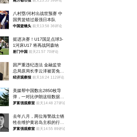
大！深圳官方：注意这件事
南方都市报
前天23:55
39评论
八村塁/河村出战世预赛 中
国男篮错过最强日本队
中国篮镜头
前天13:58
36评论
挺进决赛！U17国足点球3-
1河床U17 将再战阿森纳
射门中国
前天21:57
70评论
因严重违纪违法 金融监管
总局原局长李云泽被罢免全
国人大代表
经济观察报
前天16:24
112评论
美媒帮中国数出2850枚导
弹，一对比伊朗这组数据，
发现出大事了
罗富强观察室
前天14:48
27评论
去年八月，两位海警战士牺
牲在维护黄岩岛主权的行动
中
罗富强观察室
前天14:55
89评论