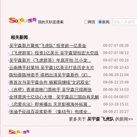
我的天职是搜索
网页
新闻
相关新闻
·
吴宇森新片聚焦"飞虎队" 投资超一亿美金
09-07-07 08:26
·
《飞虎群英》投资1亿美元 吴宇森望拍宏大空战
09-07-07 08:12
·
吴宇森新片《飞虎群英》年底开拍 兰小龙...
09-07-07 00:16
·
云南携手好莱坞 吴宇森1亿美元打造历史大片
09-07-06 10:43
·
陈怡蓉陈坤牵手 搭档出演吴宇森新作《幻...
09-06-29 11:04
·
将首次与吴宇森合作 杨紫琼继续"文武双全"
09-06-23 15:48
·
《赤壁》香港首映门票抢手 吴宇森只得两张
08-06-30 14:53
·
全球票房七亿信心大增 吴宇森品三国自有见解
09-01-04 08:57
·
《恋爱兵法》即将播出 天意影视海外拓展...
08-10-16 15:11
·
张涵予征战百花奖影帝 《集结号》包揽全...
08-08-27 15:27
更多关于
吴宇森 飞虎队
的新闻>>