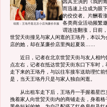
因其主演的《我的
而迅速上位成为眼下
的佼佼者。片酬看
各类商业活动频繁
组图：王珞丹逛北京小店淘廉价衣服
谓连连翻涨，日前
世贸天街撞见与家人闲逛的王珞丹，本以为
店的她，却在某廉价店里掏起夏装……
近日，记者在北京世贸天街与友人相约饭
点左右，记者在抵达世贸天街东口下车时，
走下来的王珞丹，与以往车接车送助理忙前
是，当天王珞丹只是与家人独自闲逛。
从出租车走下后，王珞丹一手握着星巴
挽着家人向世贸天街内的商铺走去，身着格
黑色短衫的她，为自己配搭了红色肩包及红