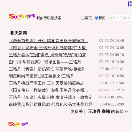
[
我的天职是搜索
网页
新闻
相关新闻
·
《恋爱前规则》开机 陈柏霖王珞丹演绎纯...
09-06-24 14:46
·
《暗香》发布会 王珞丹谈到感情笑打"太极"
09-06-24 13:09
·
王珞丹尝试"空姐"角色 周奇奇"色诱"陈柏霖
09-06-24 09:16
·
图:《非常静距离》 现场图集——王珞丹
09-06-19 14:36
·
王珞丹《青春》后仍繁忙 两部新戏相继浮...
09-06-12 11:41
·
明星时尚周报第1期正装篇之:王珞丹
09-06-10 16:56
·
王珞丹挑战严寒工作 三九天夏装拍摄杂志
09-01-17 11:48
·
《阳光像花一样绽放》热播 王珞丹化身叛...
08-12-17 12:15
·
王珞丹《车逝》火爆首映 表演获观众一致肯定
08-10-30 16:41
·
徐静蕾低胸红裙展风韵 代言化妆品大谈美容经
08-03-11 14:00
更多关于
王珞丹 商铺
的新闻>>