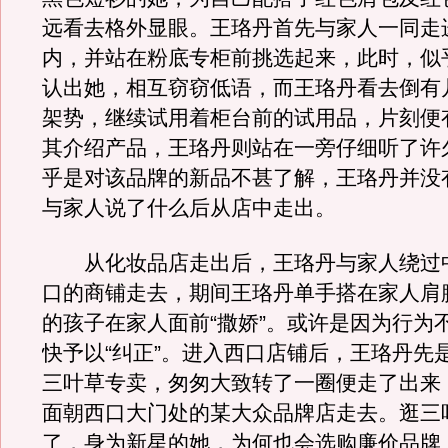
远看去格外显眼。王珞丹首先与家人一同走
内，并站在粉底专柜前挑选起来，此时，似
认出她，相互窃窃低语，而王珞丹看去倒有
架势，继续试用着柜台前的试用品，片刻便
其介绍产品，王珞丹则站在一旁仔细听了许
乎是对该品牌的新品不甚了解，王珞丹并没
与家人说了什么后从店中走出。
从化妆品店走出后，王珞丹与家人绕过
口的商铺走去，期间王珞丹单手搭在家人肩
的孩子在家人面前“撒娇”。或许是因为行为
快予以“纠正”。进入西口店铺后，王珞丹先
三叶草专卖，匆匆大致转了一圈便走了出来
面朝西口大门处的某大众品牌店走去。逛三
了，身为新星的她，为何也会选购廉价品牌