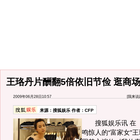
王珞丹片酬翻5倍依旧节俭 逛商
2009年06月28日10:57
[
我来说
来源：
搜狐娱乐
作者：CFP
搜狐娱乐讯 在《
鸣惊人的“富家女”