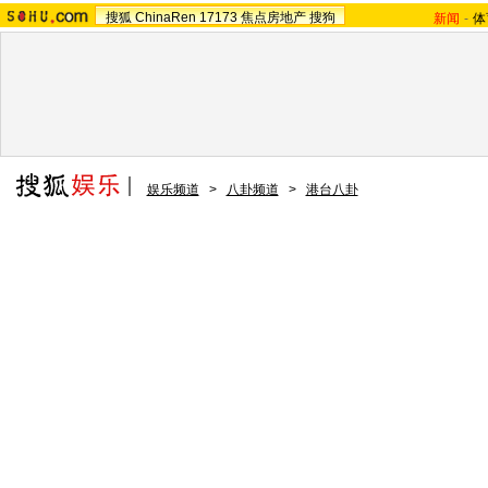
搜狐
ChinaRen
17173
焦点房地产
搜狗
新闻
-
体
娱乐频道
>
八卦频道
>
港台八卦