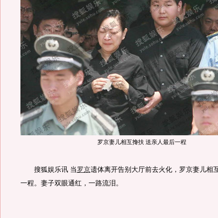
罗京妻儿相互搀扶 送亲人最后一程
搜狐娱乐讯 当
罗京
遗体离开告别大厅前去火化，罗京妻儿相
一程。妻子双眼通红，一路流泪。