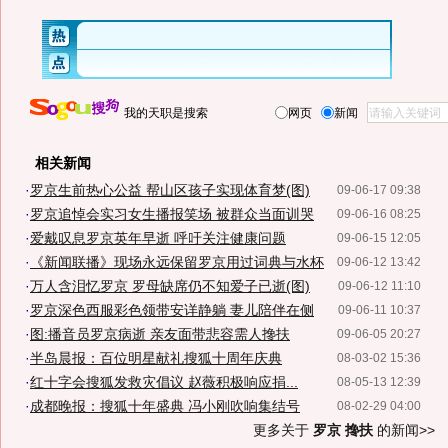
我的天职是搜索
网页
新闻
相关新闻
·
罗京生前热心公益 帮山区孩子实现体育梦(图)
09-06-17 09:38
·
罗京追悼会实习女生播报笑场 被群众当面训哭
09-06-16 08:25
·
爱戴叹息罗京英年早逝 呼吁关注健康问题
09-06-15 12:05
·
《新闻联播》现场永远保留罗京用过词典与水杯
09-06-12 13:42
·
万人含泪忆罗京 罗母缺席仍不知爱子已逝(图)
09-06-12 11:10
·
罗京深色西服彩色领带安详静躺 妻儿陪伴在侧
09-06-11 10:37
·
图:播音员罗京病逝 亲友面带悲容需人搀扶
09-06-05 20:27
·
半岛晨报：百位明星献礼搜狐十周年庆典
08-03-02 15:36
·
红十字会搜狐发救灾倡议 赵薇积极响应捐...
08-05-13 12:39
·
成都晚报：搜狐十年盛典 冯小刚吹响集结号
08-02-29 04:00
更多关于
罗京 搀扶
的新闻>>