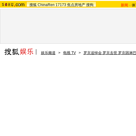
搜狐
ChinaRen
17173
焦点房地产
搜狗
新闻
-
体
娱乐频道
>
电视 TV
>
罗京追悼会 罗京去世 罗京因淋