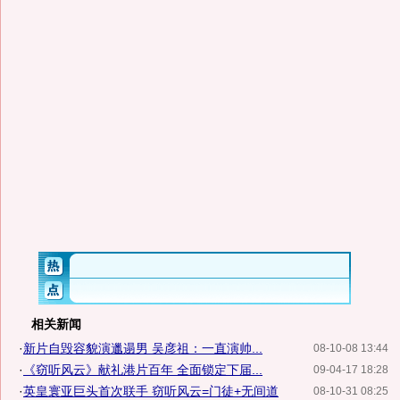
相关新闻
·
新片自毁容貌演邋遢男 吴彦祖：一直演帅...
08-10-08 13:44
·
《窃听风云》献礼港片百年 全面锁定下届...
09-04-17 18:28
·
英皇寰亚巨头首次联手 窃听风云=门徒+无间道
08-10-31 08:25