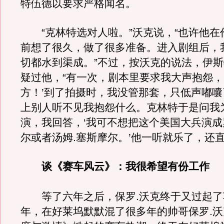
特伍德以要求严格闻名。
“克林特选对人啦。”沃克说，“也许他在
前想了很久，做了很多准备。进入剧组后，
切都水到渠成。”不过，按沃克的说法，伊
疑过他，“有一次，剧本里要求我大声抱怨，
方！’到了拍摄时，我没管那套，只低声嘟
上别人听不见我抱怨什么。克林特于是问我
演，我回答，‘我可不想把这个美国大兵演成
尔或者汤姆.塞斯摩尔。’他一听就乐了，还直
谈《赛车风云》：我很希望有份工作
等了六年之后，保罗.沃克终于又过起了车瘾
年，在好莱坞默默混了很多年的帅哥保罗.