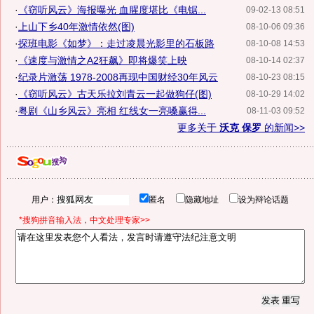
·
《窃听风云》海报曝光 血腥度堪比《电锯...
09-02-13 08:51
·
上山下乡40年激情依然(图)
08-10-06 09:36
·
探班电影《如梦》：走过凌晨光影里的石板路
08-10-08 14:53
·
《速度与激情之A2狂飙》即将爆笑上映
08-10-14 02:37
·
纪录片激荡 1978-2008再现中国财经30年风云
08-10-23 08:15
·
《窃听风云》古天乐拉刘青云一起做狗仔(图)
08-10-29 14:02
·
粤剧《山乡风云》亮相 红线女一亮嗓赢得...
08-11-03 09:52
更多关于
沃克 保罗
的新闻>>
用户：
匿名
隐藏地址
设为辩论话题
*搜狗拼音输入法，中文处理专家>>