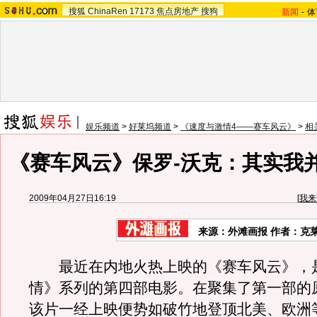
搜狐
ChinaRen
17173
焦点房地产
搜狗
新闻
-
体
娱乐频道
>
好莱坞频道
>
《速度与激情4——赛车风云》
>
相
《赛车风云》保罗-沃克：其实我
2009年04月27日16:19
[
我来
来源：
外滩画报
作者：克
最近在内地火热上映的《赛车风云》，
情》系列的第四部电影。在聚集了第一部的
该片一经上映便势如破竹地登顶北美、欧洲