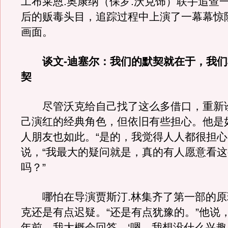
工布莱恩.奥康纳（保罗.沃克饰）联手追查
后的贩毒头目，追踪过程中上演了一幕幕惊
画面。
谈文-迪塞尔：我们的默契就在于，我
契
尽管沃克给自己找了这么多借口，重新
己演红的经典角色，但依旧有些担心。他是
人朋友也如此。“是的，我觉得人人都很担心
说，“我最大的疑问就是，真的有人愿意看
吗？”
哪怕在导演贾斯汀.林集齐了第一部的原
克还是有点迟疑。“还是有点犹豫的。”他说
年前，我大概会回答。‘嗯，我想没什么兴趣