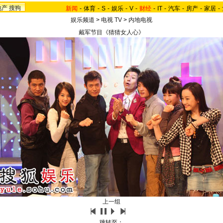
地产
搜狗
新闻
-
体育
-
S
-
娱乐
-
V
-
财经
-
IT
-
汽车
-
房产
-
家居
-
娱乐频道
>
电视 TV
>
内地电视
戴军节目《猜猜女人心》
上一组
跳转至：