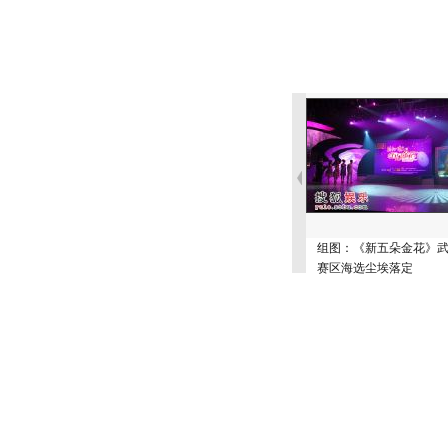
组图：《新五朵金花》
赛区海选尘埃落定