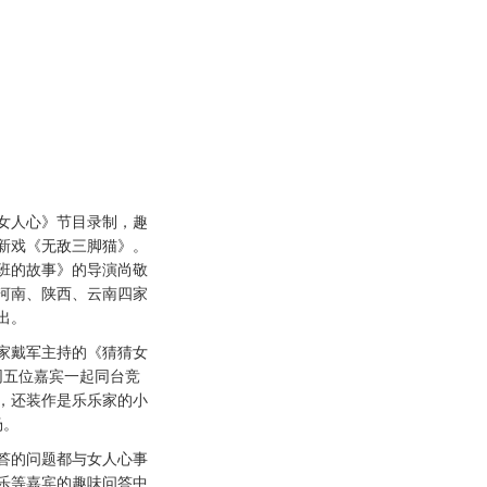
人心》节目录制，趣
新戏《无敌三脚猫》。
班的故事》的导演尚敬
河南、陕西、云南四家
出。
戴军主持的《猜猜女
同五位嘉宾一起同台竞
，还装作是乐乐家的小
场。
的问题都与女人心事
乐等嘉宾的趣味问答中