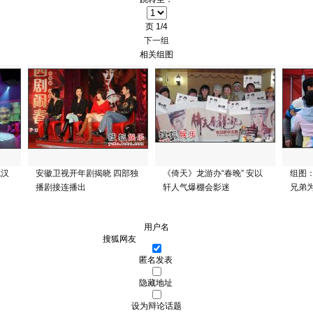
页
1/4
下一组
相关组图
武汉
安徽卫视开年剧揭晓 四部独
《倚天》龙游办“春晚” 安以
组图
播剧接连播出
轩人气爆棚会影迷
兄弟
用户名
匿名发表
隐藏地址
设为辩论话题