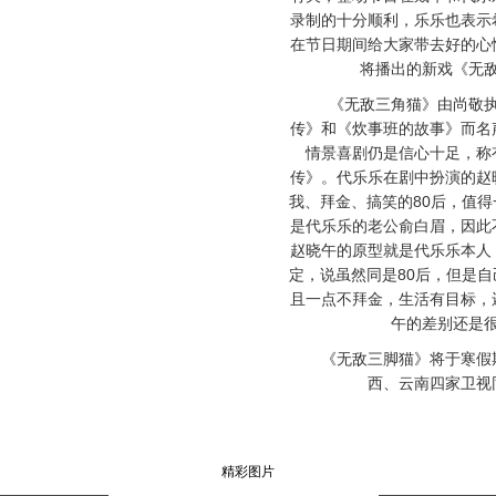
录制的十分顺利，乐乐也表示
在节日期间给大家带去好的心
将播出的新戏《无
《无敌三角猫》由尚敬执
传》和《炊事班的故事》而名
情景喜剧仍是信心十足，称
传》。代乐乐在剧中扮演的赵
我、拜金、搞笑的80后，值
是代乐乐的老公俞白眉，因此
赵晓午的原型就是代乐乐本人
定，说虽然同是80后，但是
且一点不拜金，生活有目标，
午的差别还是
《无敌三脚猫》将于寒假期
西、云南四家卫视
精彩图片