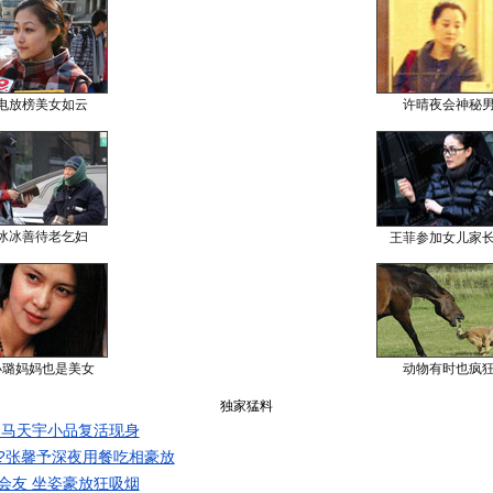
电放榜美女如云
许晴夜会神秘
冰冰善待老乞妇
王菲参加女儿家
小璐妈妈也是美女
动物有时也疯
独家猛料
 马天宇小品复活现身
?张馨予深夜用餐吃相豪放
会友 坐姿豪放狂吸烟