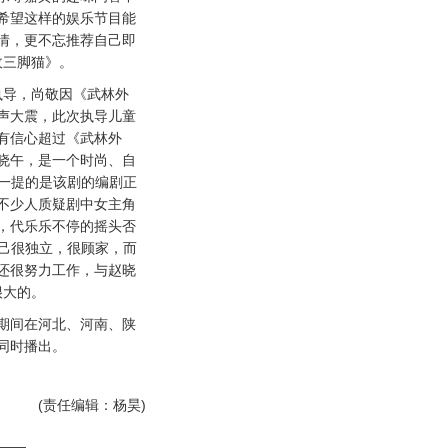
希望这样的娱乐节目能
情，更不忘推荐自己即
敌三脚猫》。
导，尚敬因《武林外
声大震，此次执导儿童
有信心超过《武林外
晓午，是一个时尚、自
得一提的是该剧的编剧正
不少人质疑剧中女主角
，代乐乐不停的摇头否
自己很独立，很顾家，而
还很努力工作，与赵晓
很大的。
间在河北、河南、陕
同时播出。
(责任编辑：杨昊)