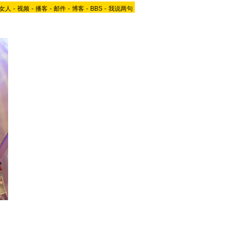
女人
-
视频
-
播客
-
邮件
-
博客
-
BBS
-
我说两句