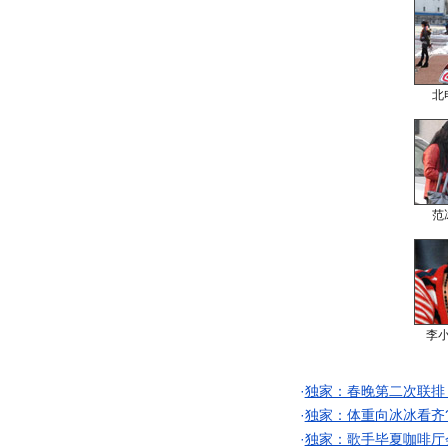
北
范
李
·
独家：春晚第二次联排
·
独家：体重向冰冰看齐
·
独家：歌手毕夏咖啡厅