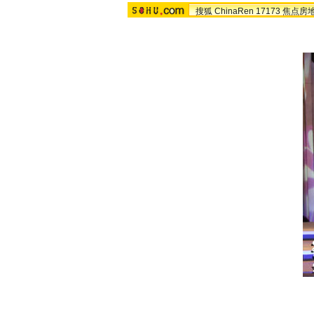
搜狐
ChinaRen
17173
焦点房