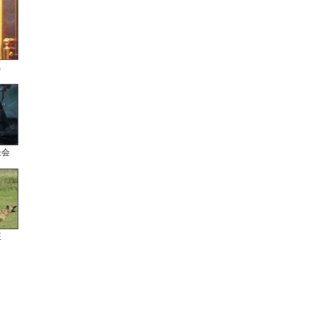
男
长会
狂