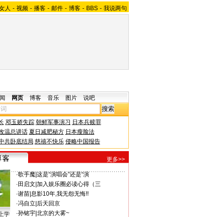
女人
-
视频
-
播客
-
邮件
-
博客
-
BBS
-
我说两句
闻
网页
博客
音乐
图片
说吧
长
邓玉娇失踪
朝鲜军事演习
日本兵赎罪
改温总讲话
夏日减肥秘方
日本瘦脸法
中共卧底结局
慈禧不快乐
侵略中国报告
更多>>
·
歌手魔
|
这是“演唱会”还是“演
·
田启文
|
加入娱乐圈必读心得（三
·
谢苗
|
息影10年,我无怨无悔!!
·
冯自立
|
后天回京
·
孙铭宇
|
北京的大雾~
上学