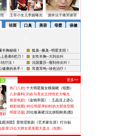
密照
王菲小女儿李嫣曝光
酒井法子痛哭谢罪
更多>>
热门八卦
|
十大明星脸女模揭晓（组图）
八卦爆料
|
刘欢与美女主持情史大曝光
第壹电影
|
《金钱帝国》：王晶没上进心
精彩组图
|
46位明星孕妇时的大胆造型图
明星话题
|
20位银幕硬汉比拼阳刚美(图)
撞衫
狐观演团】普契尼歌剧《艺术家生涯》打分贴
电影里15位大牌女星美图大盘点（组图）