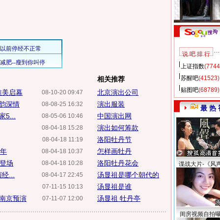
说 吧 排 行
上证指数
(7744
苏醒吧
(41523)
相关推荐
贴图吧
(68789)
唯美启幕
北京演出公司
08-10-20 09:47
韵深情
演出服装
08-08-25 16:32
最 热 
...
中国演出网
08-05-06 10:46
演出如何筹款
08-04-18 15:28
洛阳牡丹节
08-04-18 11:19
周年
怎样画牡丹
08-04-18 10:37
季登场
洛阳牡丹花会
08-04-18 10:28
谍战大片-《风
...
汤显祖是哪个朝代的
08-04-17 22:45
汤显祖是谁
07-11-15 10:13
南京预演
汤显祖 牡丹亭
07-11-07 12:00
闺房视频自拍