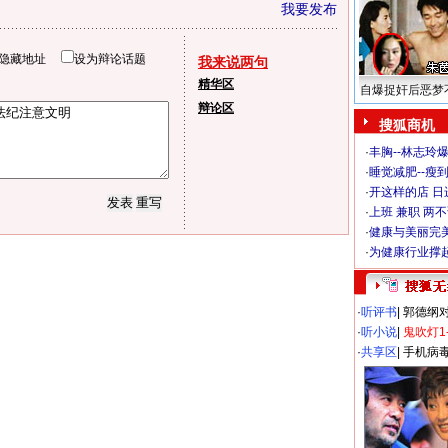
我要发布
隐藏地址
设为辩论话题
我来说两句
精华区
自爆捉奸后恶梦
辩论区
搜狐商机
·
丰胸--林志玲
·
睡觉减肥--瘦到
·
开这样的店 日进
·
上班 兼职 两
·
健康与美丽完
·
为健康行业撑
·
听评书
|
郭德纲
·
听小说
|
鬼吹灯1
·
共享区
|
手机病