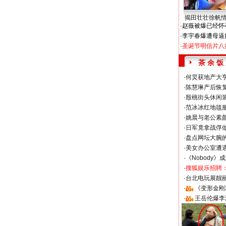
揭田壮壮徐帆
·
赵薇被爆已经怀
·
李宇春爆遭母逼
·
圣诞节明信片八
茶 余 饭
·
何炅获地产大亨
·
陈慧琳产后恢复
·
殷桃街头休闲装
·
范冰冰红地毯
·
姚晨与老公素
·
日军竟拿战俘
·
盘点网坛大腕
·
美女办公室遭
·
《Nobody》
·
搜狐娱乐招聘
·
台北电玩展靓丽S
·
《变形金刚
·
王岳伦爆李