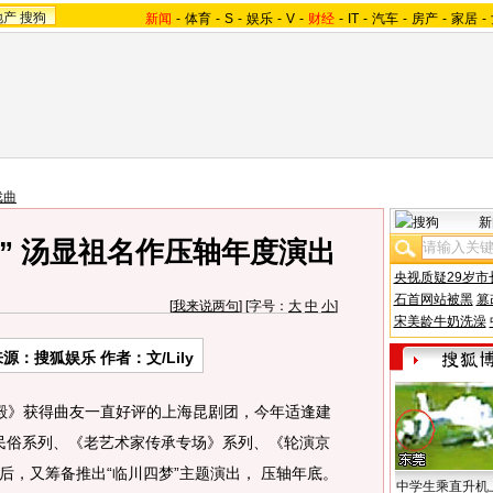
地产
搜狗
新闻
-
体育
-
S
-
娱乐
-
V
-
财经
-
IT
-
汽车
-
房产
-
家居
-
戏曲
新
” 汤显祖名作压轴年度演出
央视质疑29岁市
石首网站被黑
篡
[
我来说两句
] [字号：
大
中
小
]
宋美龄牛奶洗澡
源：搜狐娱乐 作者：文/Lily
》获得曲友一直好评的上海昆剧团，今年适逢建
》民俗系列、《老艺术家传承专场》系列、《轮演京
后，又筹备推出“临川四梦”主题演出， 压轴年底。
中学生乘直升机