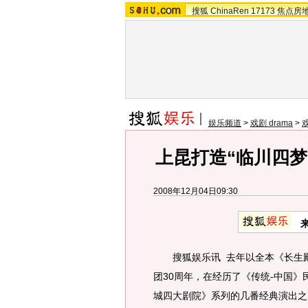
搜狐
ChinaRen
17173
焦点房
娱乐频道
>
戏剧 drama
>
上昆打造“临川四梦
2008年12月04日09:30
来
搜狐娱乐讯 去年以全本《长生殿
团30周年，在经历了《传统-中国
城四大剧院》系列的几番经典演出之