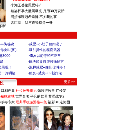
·
李湘王岳伦恩爱待产
·
黎姿怀孕大肚照曝光 月用30万安胎
·
阿娇懒理冠希返港:不关我的事
·
古巨基：我与霆锋都是一哥
不断
爆丰胸秘诀
·
减肥--小肚子赘肉没了
你尖叫(图)
·
吸引异性的秘密武器
3000
·
45岁以前停经不正常
不误！
·
解决脸黄脾虚腰痛良方
美展现！
·
泡脚减肥--瘦到你叫停！
起一片明镜
·
狐臭--腋臭--09新疗法
更多>>
对口相声集
杜拉拉升职记
张震讲故事
红楼梦
-精绝古城
世界名著
平凡的世界
货币战争2
毒杀毒专家
经典手机游游格斗集
福彩3D走势图