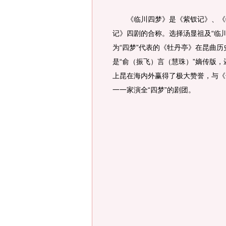
《临川四梦》是《紫钗记》、《牡
记》四剧的合称。选择汤显祖及“临川
为“四梦”代表的《牡丹亭》在昆曲
是“俞（振飞）言（慧珠）”嫡传版
上昆在海内外赢得了极大赞誉，与《
一一家演全“四梦”的剧团。