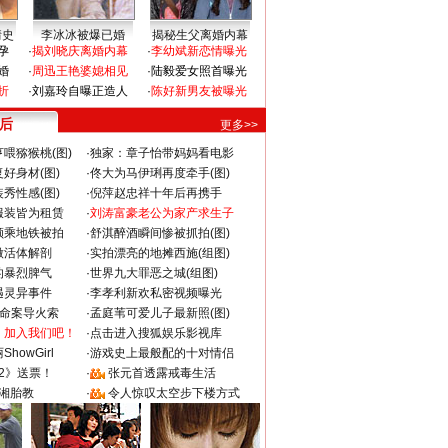
情史
李冰冰被爆已婚
揭秘生父离婚内幕
孕
·
揭刘晓庆离婚内幕
·
李幼斌新恋情曝光
婚
·
周迅王艳婆媳相见
·
陆毅爱女照首曝光
折
·
刘嘉玲自曝正造人
·
陈好新男友被曝光
 后
更多>>
喂猕猴桃(图)
·
独家：章子怡带妈妈看电影
好身材(图)
·
佟大为马伊琍再度牵手(图)
秀性感(图)
·
倪萍赵忠祥十年后再携手
服装皆为租赁
·
刘涛富豪老公为家产求生子
颜乘地铁被拍
·
舒淇醉酒瞬间惨被抓拍(图)
做活体解剖
·
实拍漂亮的地摊西施(组图)
的暴烈脾气
·
世界九大罪恶之城(组图)
遇灵异事件
·
李孝利新欢私密视频曝光
成命案导火索
·
孟庭苇可爱儿子最新照(图)
：加入我们吧！
·
点击进入搜狐娱乐影视库
howGirl
·
游戏史上最般配的十对情侣
2》送票！
·
张元首透露戒毒生活
湘胎教
·
令人惊叹太空步下楼方式