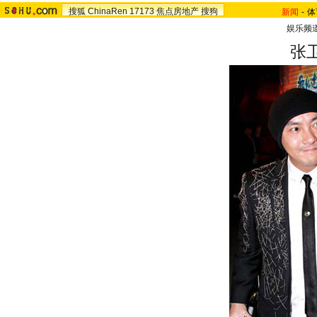
搜狐
ChinaRen
17173
焦点房地产
搜狗
新闻
-
体
娱乐频
张