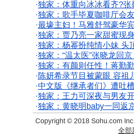
·
独家：体重向冰冰看齐?张
·
独家：歌手毕夏咖啡厅会友
·
最壕主妇！马雅舒驾豪华
·
独家：贾乃亮一家甜蜜现身
·
独家：杨幂扮纯情小妹 头
·
独家：“温太医”张晓龙回京
·
独家：有颜则任性！蒋勤
·
陈妍希录节目被蒙眼 容祖
·
中文版《继承者们》遭吐槽
·
独家：王力可深夜与男友开
·
独家：黄晓明baby一同返
Copyright © 2018 Sohu.com In
全部