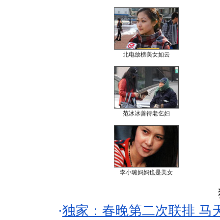
北电放榜美女如云
范冰冰善待老乞妇
李小璐妈妈也是美女
·
独家：春晚第二次联排 马