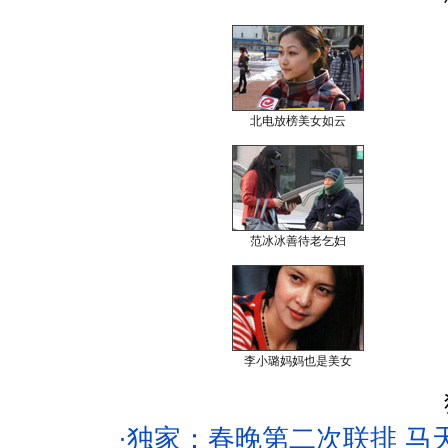
北电放榜美女如云
范冰冰善待老乞妇
李小璐妈妈也是美女
·
独家：春晚第二次联排 马