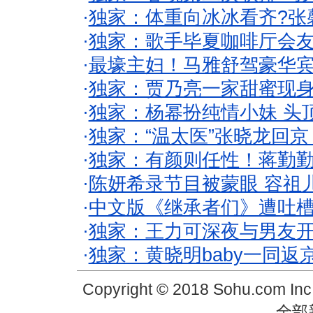
·
独家：体重向冰冰看齐?张
·
独家：歌手毕夏咖啡厅会友
·
最壕主妇！马雅舒驾豪华
·
独家：贾乃亮一家甜蜜现身
·
独家：杨幂扮纯情小妹 头
·
独家：“温太医”张晓龙回京
·
独家：有颜则任性！蒋勤
·
陈妍希录节目被蒙眼 容祖
·
中文版《继承者们》遭吐槽
·
独家：王力可深夜与男友开
·
独家：黄晓明baby一同返
Copyright © 2018 Sohu.com In
全部