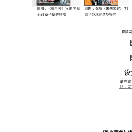
组图：《梅兰芳》宣传 主创
组图：探班《未来警察》 刘
全到 章子怡秀钻戒
德华范冰冰造型曝光
设