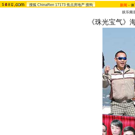
搜狐
ChinaRen
17173
焦点房地产
搜狗
新闻
-
体
娱乐频
《珠光宝气》海