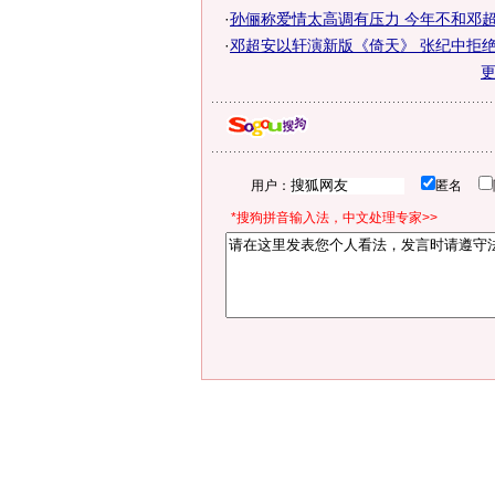
·
孙俪称爱情太高调有压力 今年不和邓超结
·
邓超安以轩演新版《倚天》 张纪中拒绝比
用户：
匿名
*搜狗拼音输入法，中文处理专家>>