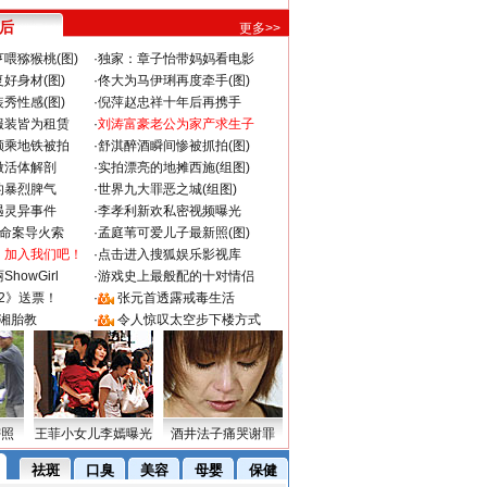
 后
更多>>
喂猕猴桃(图)
·
独家：章子怡带妈妈看电影
好身材(图)
·
佟大为马伊琍再度牵手(图)
秀性感(图)
·
倪萍赵忠祥十年后再携手
服装皆为租赁
·
刘涛富豪老公为家产求生子
颜乘地铁被拍
·
舒淇醉酒瞬间惨被抓拍(图)
做活体解剖
·
实拍漂亮的地摊西施(组图)
的暴烈脾气
·
世界九大罪恶之城(组图)
遇灵异事件
·
李孝利新欢私密视频曝光
成命案导火索
·
孟庭苇可爱儿子最新照(图)
：加入我们吧！
·
点击进入搜狐娱乐影视库
howGirl
·
游戏史上最般配的十对情侣
2》送票！
·
张元首透露戒毒生活
湘胎教
·
令人惊叹太空步下楼方式
密照
王菲小女儿李嫣曝光
酒井法子痛哭谢罪