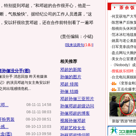
特别提到邓超，“和邓超的合作很开心，他是一
茶 余 饭
断，气氛愉快”。据经纪公司的工作人员透露，“这
·
何炅获地产大亨
，安以轩很欣赏邓超，还在合作前特别看了一遍邓
·
陈慧琳产后恢复
·
殷桃街头休闲装
。
·
范冰冰红地毯
(责任编辑：小锘)
·
姚晨与老公素
[
我来说两句
(1条)
]
·
日军竟拿战俘
·
盘点网坛大腕
·
美女办公室遭
相关推荐
·
《Nobody》
邓超的新闻
孙俪没分手(图)
·
搜狐娱乐招聘
没分手 消息回放 昨天有媒体
孙俪的图片
·
台北电玩展靓丽S
龙记》的演员邓超与女主角安以轩
·
《变形金刚
邓超 绯闻
间出现感情危机...
·
王岳伦爆李
孙俪 结婚
邓超孙俪三亚照片
...
08-11-11 14:58
孙俪邓超超级访问
08-11-11 08:03
孙俪邓超的博客
轩扮男装
08-10-20 08:51
视频孙俪邓超
新版“西游”绝
...
08-10-13 10:03
邓超艺校女生
舍(图)
08-10-13 09:58
孙丽邓超情侣照