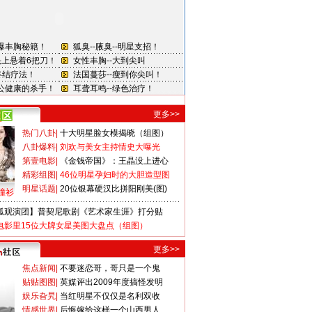
更多>>
热门八卦
|
十大明星脸女模揭晓（组图）
八卦爆料
|
刘欢与美女主持情史大曝光
第壹电影
|
《金钱帝国》：王晶没上进心
精彩组图
|
46位明星孕妇时的大胆造型图
明星话题
|
20位银幕硬汉比拼阳刚美(图)
撞衫
狐观演团】普契尼歌剧《艺术家生涯》打分贴
电影里15位大牌女星美图大盘点（组图）
更多>>
焦点新闻
|
不要迷恋哥，哥只是一个鬼
贴贴图图
|
英媒评出2009年度搞怪发明
娱乐旮旯
|
当红明星不仅仅是名利双收
情感世界
|
后悔嫁给这样一个山西男人