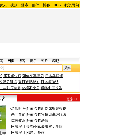
女人
-
视频
-
播客
-
邮件
-
博客
-
BBS
-
我说两句
闻
网页
博客
音乐
图片
说吧
长
邓玉娇失踪
朝鲜军事演习
日本兵赎罪
改温总讲话
夏日减肥秘方
日本瘦脸法
中共卧底结局
慈禧不快乐
侵略中国报告
更多>>
·
浩歌时评
|
孙俪邓超新剧惊现穿帮镜
·
朱菲菲的
|
孙俪邓超宾馆甜蜜缠绵照
·
惊涛骇浪
|
孙俪邓超爱情
·
同城岁月
邓超孙俪:最甜蜜明星情
·
同城岁月
|
邓超、孙俪
上学