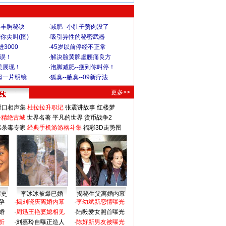
爆丰胸秘诀
·
减肥--小肚子赘肉没了
你尖叫(图)
·
吸引异性的秘密武器
3000
·
45岁以前停经不正常
不误！
·
解决脸黄脾虚腰痛良方
美展现！
·
泡脚减肥--瘦到你叫停！
起一片明镜
·
狐臭--腋臭--09新疗法
更多>>
对口相声集
杜拉拉升职记
张震讲故事
红楼梦
-精绝古城
世界名著
平凡的世界
货币战争2
毒杀毒专家
经典手机游游格斗集
福彩3D走势图
情史
李冰冰被爆已婚
揭秘生父离婚内幕
孕
·
揭刘晓庆离婚内幕
·
李幼斌新恋情曝光
婚
·
周迅王艳婆媳相见
·
陆毅爱女照首曝光
折
·
刘嘉玲自曝正造人
·
陈好新男友被曝光