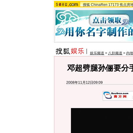
搜狐
ChinaRen
17173
焦点房
娱乐频道
>
八卦频道
>
内
邓超劈腿孙俪要分手
2008年11月12日09:09