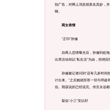
拍广告，对网上消息很莫名其妙，并
聊。
两女表情
“正印”孙俪
自两人恋情曝光后，孙俪到处拖着
出席活动却以“私生活”为由，拒绝
孙俪被记者问到“还有几多时间拍拖
计出来。”之后她就拒答一切与邓超
信。我该说的已经说完。传言永远都
疑似“小三”安以轩