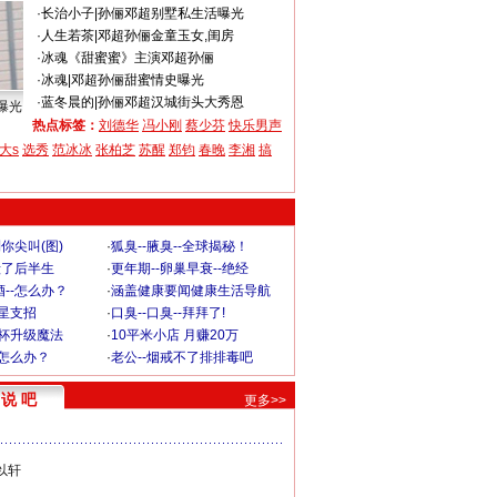
·
长治小子
|
孙俪邓超别墅私生活曝光
·
人生若茶
|
邓超孙俪金童玉女,闺房
·
冰魂
《甜蜜蜜》主演邓超孙俪
·
冰魂
|
邓超孙俪甜蜜情史曝光
·
蓝冬晨的
|
孙俪邓超汉城街头大秀恩
曝光
热点标签：
刘德华
冯小刚
蔡少芬
快乐男声
大s
选秀
范冰冰
张柏芝
苏醒
郑钧
春晚
李湘
搞
你尖叫(图)
·
狐臭--腋臭--全球揭秘！
毁了后半生
·
更年期--卵巢早衰--绝经
--怎么办？
·
涵盖健康要闻健康生活导航
明星支招
·
口臭--口臭--拜拜了!
罩杯升级魔法
·
10平米小店 月赚20万
-怎么办？
·
老公--烟戒不了排排毒吧
说 吧
更多>>
以轩