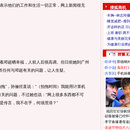
表示他们的工作和生活一切正常，网上新闻很无
搜狐商机
·
丰胸--林志玲
·
睡觉减肥--瘦到
·
开这样的店 日进
·
上班 兼职 两
·
健康与美丽完
·
为健康行业撑
邓超晒幸福，人前人后很高调。但日前她到广州
·
听评书
|
郭德纲
·
听小说
|
鬼吹灯1
回答任何与邓超有关的问题，让人生疑。
·
共享区
|
手机病
”，孙俪径直说：“（拍拖时间）我能用计算机
有关的问题，不过她也说：“网上很多东西都不可
是传言，我不在乎，何须澄清？”
揭田壮壮徐帆
·
赵薇被爆已经怀
·
李宇春爆遭母逼
·
圣诞节明信片八