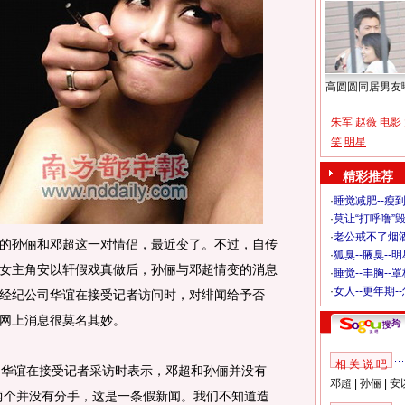
高圆圆同居男友
朱军
赵薇
电影
笑
明星
精彩推荐
·
睡觉减肥--瘦到
·
莫让“打呼噜”
·
老公戒不了烟酒
孙俪和邓超这一对情侣，最近变了。不过，自传
·
狐臭--腋臭--
女主角安以轩假戏真做后，孙俪与邓超情变的消息
·
睡觉--丰胸--
·
女人--更年期-
经纪公司华谊在接受记者访问时，对绯闻给予否
网上消息很莫名其妙。
相 关 说 吧
华谊在接受记者采访时表示，邓超和孙俪并没有
邓超
|
孙俪
|
安
两个并没有分手，这是一条假新闻。
我们不知道造