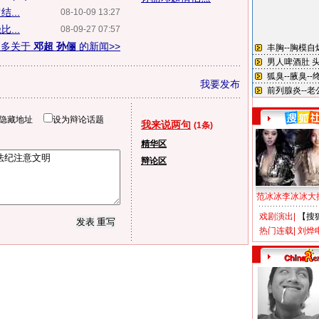
...
08-10-09 13:27
...
08-09-27 07:57
更多关于
邓超 孙俪
的新闻>>
我要发布
隐藏地址
设为辩论话题
我来说两句
(1条)
精华区
辩论区
范冰冰李冰冰大
戏剧演出
|
【搜
热门连载
|
刘烨