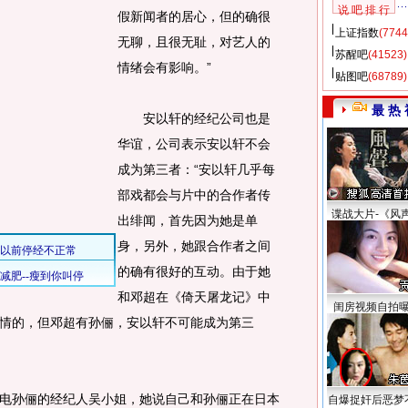
说 吧 排 行
假新闻者的居心，但的确很
上证指数
(7744
无聊，且很无耻，对艺人的
苏醒吧
(41523)
情绪会有影响。”
贴图吧
(68789)
最 热 
安以轩的经纪公司也是
华谊，公司表示安以轩不会
成为第三者：“安以轩几乎每
部戏都会与片中的合作者传
谍战大片-《风
出绯闻，首先因为她是单
身，另外，她跟合作者之间
的确有很好的互动。由于她
和邓超在《倚天屠龙记》中
闺房视频自拍
情的，但邓超有孙俪，安以轩不可能成为第三
孙俪的经纪人吴小姐，她说自己和孙俪正在日本
自爆捉奸后恶梦