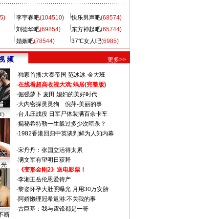
5)
李宇春吧
(104510)
快乐男声吧
(68574)
刘德华吧
(69854)
东方神起吧
(65744)
婚姻吧
(78544)
37℃女人吧
(6985)
视 频
更多>>
·
独家首播:大秦帝国
范冰冰-金大班
·
在线看超高收视大戏:
蜗居(完整版)
·
倔强萝卜
麦田
媳妇的美好时代
·
大内密探灵灵狗
倪萍-美丽的事
·
台儿庄战役 日军尸体装满百余卡车
声》
·
揭秘希特勒一生躲过多少次暗杀？
·
1982香港回归中英谈判鲜为人知内幕
·
宋丹丹：张国立活得太累
·
满文军有望明日获释
曝光
·
《变形金刚2》送电影票！
·
李湘王岳伦恩爱待产
·
黎姿怀孕大肚照曝光 月用30万安胎
·
阿娇懒理冠希返港:不关我的事
·
古巨基：我与霆锋都是一哥
不断