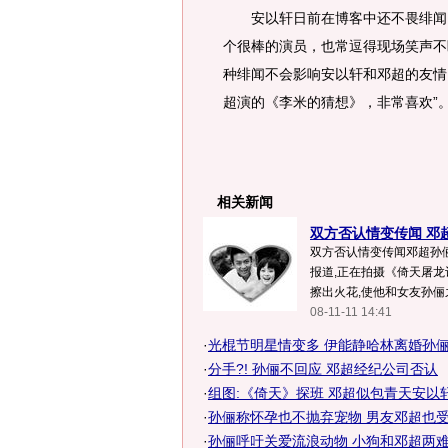
安以轩日前在博客中还不畏绯闻，
个很棒的演员，也常逗得现场笑声不
种绯闻不会影响安以轩和邓超的友情
超演的《李米的猜想》，非常喜欢”
相关新闻
双方否认情变传闻 邓超
双方否认情变传闻邓超孙俪
报道,正在拍摄《倚天屠
擦出火花,使他和女友孙俪之
08-11-11 14:41
·
光棍节明星情变多 伊能静哈林离婚孙俪邓
·
分手?! 孙俪不回应 邓超经纪公司否认
·
组图:《倚天》探班 邓超似包青天安以
·
孙俪称怀孕也不抛弃宠物 男友邓超也受感
·
孙俪呼吁关爱流浪动物 小狗和邓超两难