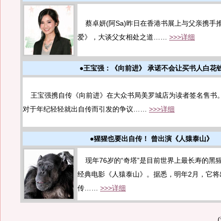
蔡卓妍(阿Sa)昨日在香港书展上与父亲携手推
爱》，大谈父女相处之道……
>>>详细
●王宝强：《向前进》 承诺不会让买书人白花
王宝强携自传《向前进》在大众书局美罗城店为读者签名售书
对于年纪轻轻就出自传而引发的争议……
>>>详细
●猩猩也要出自传！ 曾出演《人猿泰山》
现年76岁的“奇塔”是目前世界上最长寿的黑猩
经典电影《人猿泰山》。据悉，明年2月，它将
传……
>>>详细