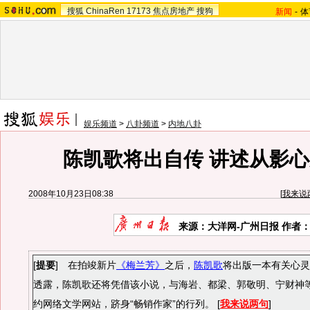
搜狐
ChinaRen
17173
焦点房地产
搜狗
新闻
-
体
娱乐频道
>
八卦频道
>
内地八卦
陈凯歌将出自传 讲述从影心路
2008年10月23日08:38
[
我来说
来源：大洋网-广州日报 作者
[
提要
] 在拍竣新片
《梅兰芳》
之后，
陈凯歌
将出版一本有关心灵
透露，陈凯歌还将凭借该小说，与海岩、都梁、郭敬明、宁财神等
约网络文学网站，跻身“畅销作家”的行列。 [
我来说两句
]