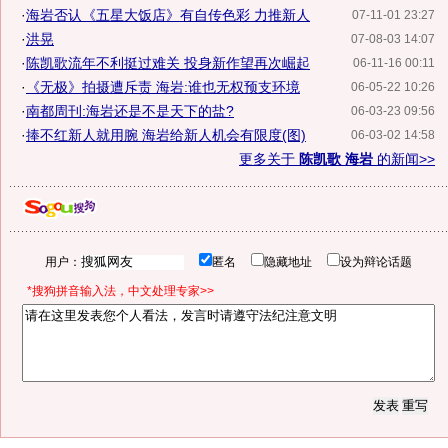
·
海岩否认《五星大饭店》有自传色彩 力推新人
07-11-01 23:27
·
洪晃
07-08-03 14:07
·
陈凯歌流年不利挺过难关 投身新作望再次崛起
06-11-16 00:11
·
《无极》拍摄遭斥责 海岩:谁也无权预支环境
06-05-22 10:26
·
南都周刊:海岩还是不是天下的盐?
06-03-23 09:56
·
捧不红新人就用腕 海岩给新人机会有限度(图)
06-03-02 14:58
更多关于
陈凯歌 海岩
的新闻>>
用户：
匿名
隐藏地址
设为辩论话题
*搜狗拼音输入法，中文处理专家>>