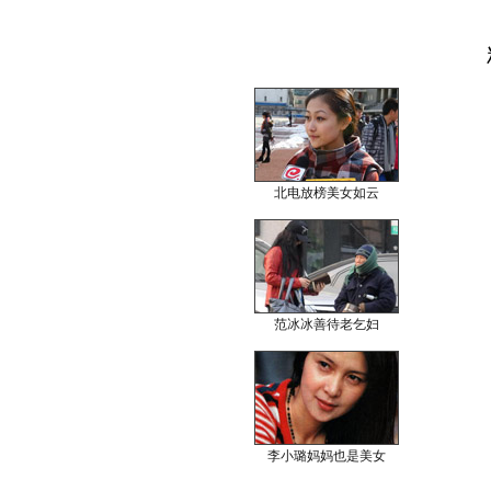
北电放榜美女如云
范冰冰善待老乞妇
李小璐妈妈也是美女