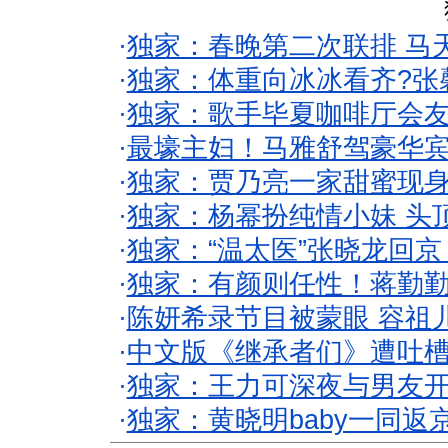
·
独家：春晚第二次联排 马
·
独家：体重向冰冰看齐?张
·
独家：歌手毕夏咖啡厅会友
·
最壕主妇！马雅舒驾豪华
·
独家：贾乃亮一家甜蜜现身
·
独家：杨幂扮纯情小妹 头
·
独家：“温太医”张晓龙回京
·
独家：有颜则任性！蒋勤
·
陈妍希录节目被蒙眼 容祖
·
中文版《继承者们》遭吐槽
·
独家：王力可深夜与男友开
·
独家：黄晓明baby一同返