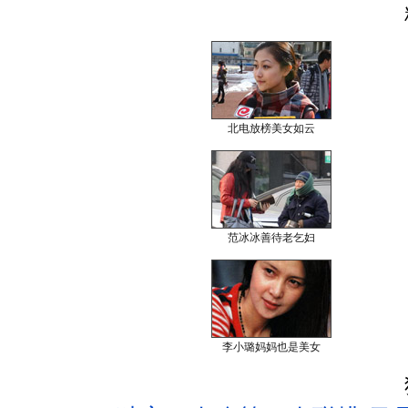
北电放榜美女如云
范冰冰善待老乞妇
李小璐妈妈也是美女