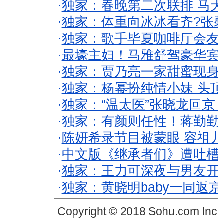
·
独家：春晚第二次联排 马
·
独家：体重向冰冰看齐?张
·
独家：歌手毕夏咖啡厅会友
·
最壕主妇！马雅舒驾豪华
·
独家：贾乃亮一家甜蜜现身
·
独家：杨幂扮纯情小妹 头
·
独家：“温太医”张晓龙回京
·
独家：有颜则任性！蒋勤
·
陈妍希录节目被蒙眼 容祖
·
中文版《继承者们》遭吐槽
·
独家：王力可深夜与男友开
·
独家：黄晓明baby一同返
Copyright © 2018 Sohu.com In