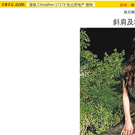
搜狐
ChinaRen
17173
焦点房地产
搜狗
新闻
-
体
娱乐频
斜肩及