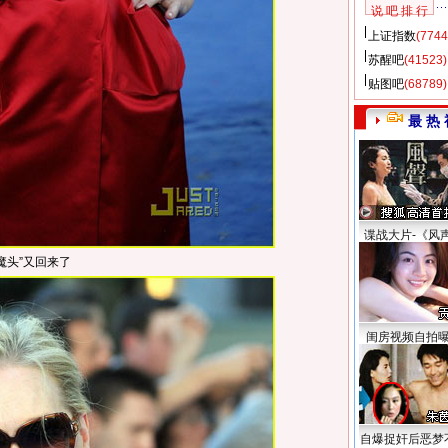
说 吧 排 行
上证指数
(7744
苏醒吧
(41523)
贴图吧
(68789)
最 热 
谍战大片-《风
魔头”又回来了
闺房视频自拍
自爆捉奸后恶梦