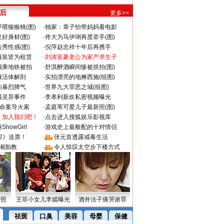
 后
更多>>
喂猕猴桃(图)
·
独家：章子怡带妈妈看电影
好身材(图)
·
佟大为马伊琍再度牵手(图)
秀性感(图)
·
倪萍赵忠祥十年后再携手
服装皆为租赁
·
刘涛富豪老公为家产求生子
颜乘地铁被拍
·
舒淇醉酒瞬间惨被抓拍(图)
做活体解剖
·
实拍漂亮的地摊西施(组图)
的暴烈脾气
·
世界九大罪恶之城(组图)
遇灵异事件
·
李孝利新欢私密视频曝光
成命案导火索
·
孟庭苇可爱儿子最新照(图)
：加入我们吧！
·
点击进入搜狐娱乐影视库
howGirl
·
游戏史上最般配的十对情侣
2》送票！
·
张元首透露戒毒生活
湘胎教
·
令人惊叹太空步下楼方式
密照
王菲小女儿李嫣曝光
酒井法子痛哭谢罪