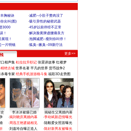
爆丰胸秘诀
·
减肥--小肚子赘肉没了
你尖叫(图)
·
吸引异性的秘密武器
3000
·
45岁以前停经不正常
不误！
·
解决脸黄脾虚腰痛良方
美展现！
·
泡脚减肥--瘦到你叫停！
起一片明镜
·
狐臭--腋臭--09新疗法
更多>>
对口相声集
杜拉拉升职记
张震讲故事
红楼梦
-精绝古城
世界名著
平凡的世界
货币战争2
毒杀毒专家
经典手机游游格斗集
福彩3D走势图
情史
李冰冰被爆已婚
揭秘生父离婚内幕
孕
·
揭刘晓庆离婚内幕
·
李幼斌新恋情曝光
婚
·
周迅王艳婆媳相见
·
陆毅爱女照首曝光
折
·
刘嘉玲自曝正造人
·
陈好新男友被曝光