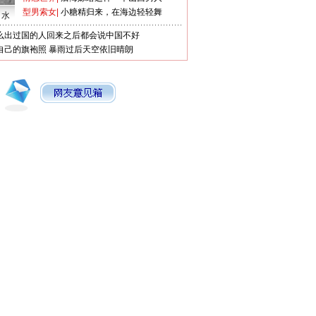
型男索女
|
小糖精归来，在海边轻轻舞
口水
么出过国的人回来之后都会说中国不好
自己的旗袍照
暴雨过后天空依旧晴朗