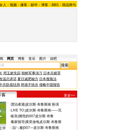
女人
-
视频
-
播客
-
邮件
-
博客
-
BBS
-
我说两句
闻
网页
博客
音乐
图片
说吧
长
邓玉娇失踪
朝鲜军事演习
日本兵赎罪
改温总讲话
夏日减肥秘方
日本瘦脸法
中共卧底结局
慈禧不快乐
侵略中国报告
更多>>
·
漂泊者港
|
皮尔斯·布鲁斯南 扮演
·
LIVE TO
|
皮尔斯·布鲁斯南——完
·
皈良
|
倜傥的007皮尔斯·布鲁
·
毒家报导
|
黄奕放电皮尔斯·布鲁斯
·
::喆ㄣ服
|
007—皮尔斯·布鲁斯南
上学