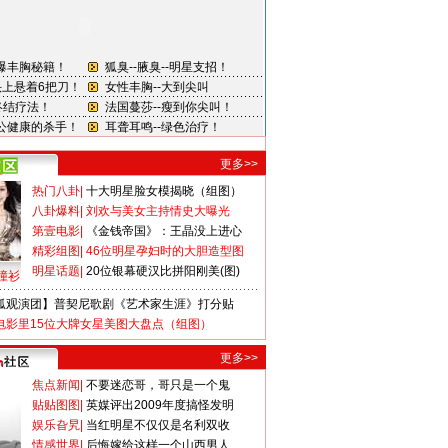
更多>>
热门八卦
|
十大明星脸女模揭晓（组图）
八卦爆料
|
刘欢与美女主持情史大曝光
第壹电影
|
《金钱帝国》：王晶没上进心
精彩组图
|
46位明星孕妇时的大胆造型图
明星话题
|
20位银幕硬汉比拼阳刚美(图)
撞衫
狐观演团】普契尼歌剧《艺术家生涯》打分贴
电影里15位大牌女星美图大盘点（组图）
更多>>
焦点新闻
|
不要迷恋哥，哥只是一个鬼
贴贴图图
|
英媒评出2009年度搞怪发明
娱乐旮旯
|
当红明星不仅仅是名利双收
情感世界
|
后悔嫁给这样一个山西男人