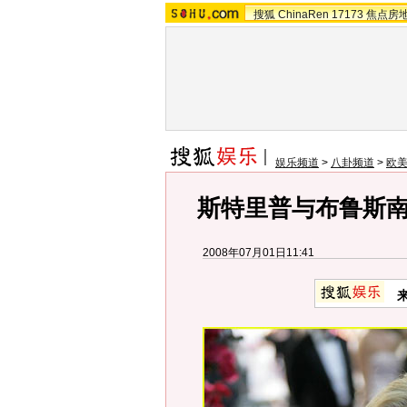
搜狐
ChinaRen
17173
焦点房
娱乐频道
>
八卦频道
>
欧
斯特里普与布鲁斯
2008年07月01日11:41