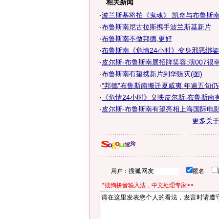
相关新闻
·
波兰斯基将拍《鬼魂》 凯奇与布鲁斯
·
布鲁斯南尼古拉斯携手波兰斯基新片
·
布鲁斯南不做邦德,更好
·
布鲁斯南《危情24小时》变身邪恶绑架
·
皮尔斯-布鲁斯南展招牌笑容:演007很幸
·
布鲁斯南有望携新片到华赈灾(图)
·
"邦德"布鲁斯南搬迁夏威夷 年逾五旬
·
《危情24小时》义映皮尔斯-布鲁斯南
·
皮尔斯-布鲁斯南有望亮相上海国际电
更多关
用户：
匿名
*搜狗拼音输入法，中文处理专家>>