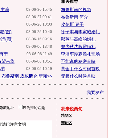
相关推荐
南主演
布鲁斯南的视频
08-06-30 15:45
布鲁斯南 简介
08-06-27 09:41
皮尔斯 妻子
08-06-26 10:03
犯(图)
徐子淇与李家诚婚礼
08-06-25 10:40
运(图)
那英与高峰的婚礼
08-06-16 09:16
郑少秋沈殿霞婚礼
08-06-06 13:48
仍有型
李湘李厚霖婚礼现场
08-06-06 11:49
有望来华
不能说的秘密首映
08-06-06 10:51
影节
黄金甲什么时候首映
08-06-05 10:19
于
布鲁斯南 皮尔斯
的新闻>>
无极什么时候首映
我要发布
隐藏地址
设为辩论话题
我来说两句
精华区
辩论区