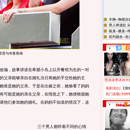
里普与布鲁斯南
编，故事讲述在希腊小岛上以开餐馆为生的一对
的父亲能够亲自在婚礼当日将她的手交给她的丈
范冰冰李冰冰大
她谁是她的父亲。于是在出嫁之前，她偷看了妈妈
戏剧演出
|
【搜
有可能是她的亲生父亲，在情急之下，她便根据她
热门连载
|
刘烨
请他们参加她的婚礼。在妈妈不知道的情况下，这
三个男人都怀着不同的心情