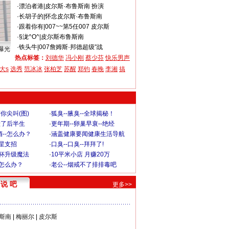
·
漂泊者港
|
皮尔斯·布鲁斯南 扮演
·
长胡子的
|
怀念皮尔斯·布鲁斯南
·
跟着你有
|
007~~第5任007 皮尔斯
·
§泷^O^
|
皮尔斯布鲁斯南
·
铁头牛
|
007詹姆斯·邦德超级"战
曝光
热点标签：
刘德华
冯小刚
蔡少芬
快乐男声
大s
选秀
范冰冰
张柏芝
苏醒
郑钧
春晚
李湘
搞
你尖叫(图)
·
狐臭--腋臭--全球揭秘！
毁了后半生
·
更年期--卵巢早衰--绝经
--怎么办？
·
涵盖健康要闻健康生活导航
明星支招
·
口臭--口臭--拜拜了!
罩杯升级魔法
·
10平米小店 月赚20万
-怎么办？
·
老公--烟戒不了排排毒吧
说 吧
更多>>
斯南
|
梅丽尔
|
皮尔斯