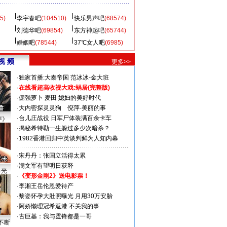
5)
李宇春吧
(104510)
快乐男声吧
(68574)
刘德华吧
(69854)
东方神起吧
(65744)
婚姻吧
(78544)
37℃女人吧
(6985)
视 频
更多>>
·
独家首播:大秦帝国
范冰冰-金大班
·
在线看超高收视大戏:
蜗居(完整版)
·
倔强萝卜
麦田
媳妇的美好时代
·
大内密探灵灵狗
倪萍-美丽的事
·
台儿庄战役 日军尸体装满百余卡车
声》
·
揭秘希特勒一生躲过多少次暗杀？
·
1982香港回归中英谈判鲜为人知内幕
·
宋丹丹：张国立活得太累
·
满文军有望明日获释
曝光
·
《变形金刚2》送电影票！
·
李湘王岳伦恩爱待产
·
黎姿怀孕大肚照曝光 月用30万安胎
·
阿娇懒理冠希返港:不关我的事
·
古巨基：我与霆锋都是一哥
不断