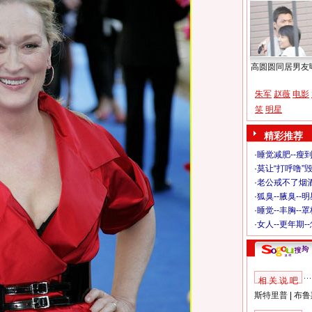
高圆圆同居男友
朱军
赵薇
电影
笑
明星
精彩推荐
·
睡觉减肥--瘦到
·
莫让“打呼噜”
·
老公戒不了烟酒
·
狐臭--腋臭--
·
睡觉--丰胸--
·
女人--更年期-
相 关 说 吧
斯特里普
|
布鲁