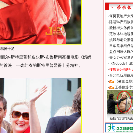
茶 余 饭
·
何炅获地产大亨
·
陈慧琳产后恢复
·
殷桃街头休闲装
·
范冰冰红地毯
·
姚晨与老公素
·
日军竟拿战俘
精神十足
·
盘点网坛大腕
尔-斯特里普和皮尔斯-布鲁斯南亮相电影《妈妈
·
美女办公室遭
·
《Nobody》
国伦敦的首映，一袭红衣的斯特里普显得十分精神。
·
搜狐娱乐招聘
·
台北电玩展靓丽S
·
《变形金刚
·
王岳伦爆李
新版“西游”绝