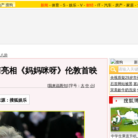
地产
搜狗
新闻
-
体育
-
S
-
娱乐
-
V
-
财经
-
IT
-
汽车
-
房产
-
家居
-
美八卦
新
南亮相《妈妈咪呀》伦敦首映
央视质疑29岁市
石首网站被黑
篡
[
我来说两句
] [字号：
大
中
小
]
宋美龄牛奶洗澡
来源：搜狐娱乐
中学生乘直升机