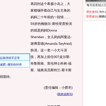
再回到这个希腊小岛上，大
每天在吞别人
家都缅怀着自己与女主角的
漂在海外
|
为什
型男索女
|
晒晒
妈妈二十年前的一段情……
59岁的梅丽尔-斯特里普扮演
的就是妈妈Donna
Sheridan，女儿则由阿曼达-
谢弗雷德(Amanda Seyfried)
扮演。这一老一小大斗演
技，再加上前任007皮尔斯-
布鲁斯南、英伦绅士科林-福
斯、瑞典演员斯特兰-斯卡斯
得期待。
(责任编辑：小肥羊)
[
我来说两句
]