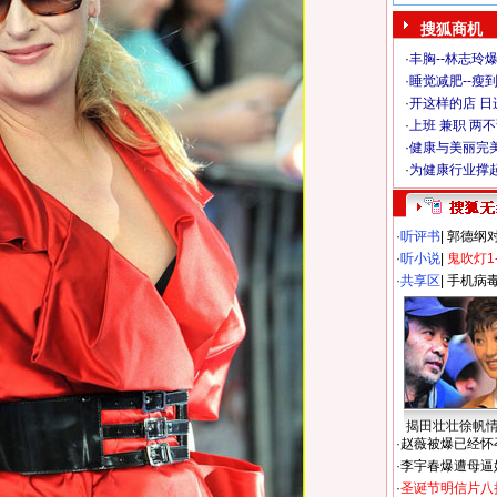
搜狐商机
·
丰胸--林志玲
·
睡觉减肥--瘦到
·
开这样的店 日进
·
上班 兼职 两
·
健康与美丽完
·
为健康行业撑
·
听评书
|
郭德纲
·
听小说
|
鬼吹灯1
·
共享区
|
手机病
揭田壮壮徐帆
·
赵薇被爆已经怀
·
李宇春爆遭母逼
·
圣诞节明信片八