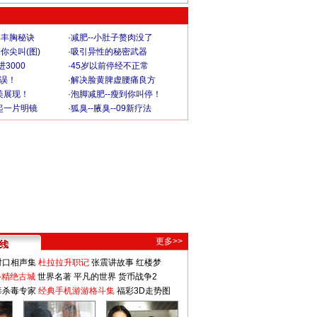
爆丰胸秘诀
·
减肥--小肚子赘肉没了
你尖叫(图)
·
吸引异性的秘密武器
3000
·
45岁以前停经不正常
不误！
·
解决脸黄脾虚腰痛良方
美展现！
·
泡脚减肥--瘦到你叫停！
起一片明镜
·
狐臭--腋臭--09新疗法
更多>>
对口相声集
杜拉拉升职记
张震讲故事
红楼梦
-精绝古城
世界名著
平凡的世界
货币战争2
毒杀毒专家
经典手机游游格斗集
福彩3D走势图