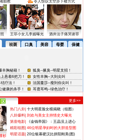
湘胎教
·
令人惊叹太空步下楼方式
密照
王菲小女儿李嫣曝光
酒井法子痛哭谢罪
更多>>
热门八卦
|
十大明星脸女模揭晓（组图）
八卦爆料
|
刘欢与美女主持情史大曝光
第壹电影
|
《金钱帝国》：王晶没上进心
精彩组图
|
46位明星孕妇时的大胆造型图
明星话题
|
20位银幕硬汉比拼阳刚美(图)
撞衫