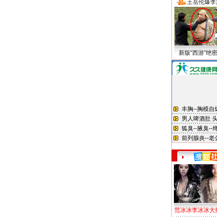
·
王岳伦爆李
新版“西游”绝
范冰冰李冰冰大