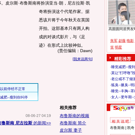
事。
皮尔斯·布鲁斯南将扮演亚当·朗，尼古拉斯·凯
奇将扮演这个代笔作家。据
悉该片将于今年秋天在英国
开拍。这部基本只有两人构
高圆圆同居男友
成的对谈式影片，与《足
朱军
赵薇
电影
迹》在形式上比较神似。
笑
明星
(责任编辑：Dawn)
精彩推荐
[
我来说两句
]
·
睡觉减肥--瘦到
·
莫让“打呼噜”
·
老公戒不了烟酒
·
狐臭--腋臭--
·
睡觉--丰胸--
·
女人--更年期-
相关推荐
布鲁斯南的视频
08-06-27 04:19
相 关 说 吧
布鲁斯南 尼古拉斯
的新闻>>
布鲁斯南 简介
布鲁斯南
|
凯奇
皮尔斯 妻子