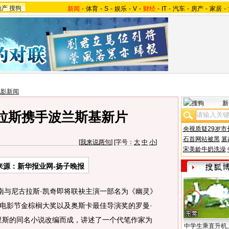
地产
搜狗
新闻
-
体育
-
S
-
娱乐
-
V
-
财经
-
IT
-
汽车
-
房产
-
家居
-
电影新闻
新
拉斯携手波兰斯基新片
央视质疑29岁市
石首网站被黑
篡
[
我来说两句
] [字号：
大
中
小
]
宋美龄牛奶洗澡
来源：新华报业网-扬子晚报
与尼古拉斯·凯奇即将联袂主演一部名为《幽灵》
电影节金棕榈大奖以及奥斯卡最佳导演奖的罗曼·
里斯的同名小说改编而成，讲述了一个代笔作家为
中学生乘直升机