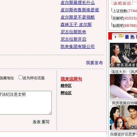
皮尔斯最擅长什么
说 吧 排 行
皮尔斯布鲁斯南是谁
上证指数
(7744
皮尔斯是不是很酷
苏醒吧
(41523)
森林王子 皮尔斯
贴图吧
(68789)
尼古拉斯凯奇
最 热 
尼古拉斯开启
凯奇集团有限公司
我要发布
谍战大片-《风
隐藏地址
设为辩论话题
我来说两句
精华区
辩论区
闺房视频自拍
自爆捉奸后恶梦