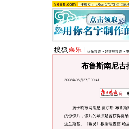
搜狐
ChinaRen
17173
焦点房
娱乐频道
>
好莱坞频道
>
布鲁斯南尼古
2008年06月27日09:41
扬子晚报网消息 皮尔斯·布鲁斯南
的惊悚片，该片的导演是曾获得戛纳
波兰斯基。《幽灵》根据理查德·哈