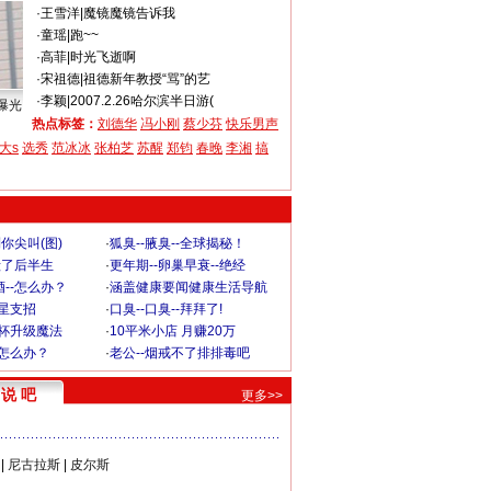
·
王雪洋
|
魔镜魔镜告诉我
·
童瑶
|
跑~~
·
高菲
|
时光飞逝啊
·
宋祖德
|
祖德新年教授“骂”的艺
·
李颖
|
2007.2.26哈尔滨半日游(
曝光
热点标签：
刘德华
冯小刚
蔡少芬
快乐男声
大s
选秀
范冰冰
张柏芝
苏醒
郑钧
春晚
李湘
搞
你尖叫(图)
·
狐臭--腋臭--全球揭秘！
毁了后半生
·
更年期--卵巢早衰--绝经
--怎么办？
·
涵盖健康要闻健康生活导航
明星支招
·
口臭--口臭--拜拜了!
罩杯升级魔法
·
10平米小店 月赚20万
-怎么办？
·
老公--烟戒不了排排毒吧
说 吧
更多>>
|
尼古拉斯
|
皮尔斯