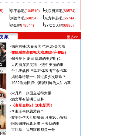
5)
李宇春吧
(104510)
快乐男声吧
(68574)
刘德华吧
(69854)
东方神起吧
(65744)
婚姻吧
(78544)
37℃女人吧
(6985)
视 频
更多>>
·
独家首播:大秦帝国
范冰冰-金大班
·
在线看超高收视大戏:
蜗居(完整版)
·
倔强萝卜
麦田
媳妇的美好时代
·
大内密探灵灵狗
倪萍-美丽的事
·
台儿庄战役 日军尸体装满百余卡车
声》
·
揭秘希特勒一生躲过多少次暗杀？
·
1982香港回归中英谈判鲜为人知内幕
·
宋丹丹：张国立活得太累
·
满文军有望明日获释
曝光
·
《变形金刚2》送电影票！
·
李湘王岳伦恩爱待产
·
黎姿怀孕大肚照曝光 月用30万安胎
·
阿娇懒理冠希返港:不关我的事
·
古巨基：我与霆锋都是一哥
不断