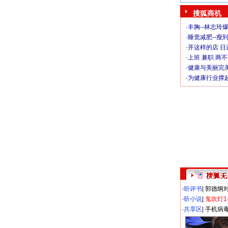
搜狐商机
·
丰胸--林志玲
·
睡觉减肥--瘦到
·
开这样的店 日进
·
上班 兼职 两
·
健康与美丽完
·
为健康行业撑
·
听评书
|
郭德纲
·
听小说
|
鬼吹灯1
·
共享区
|
手机病