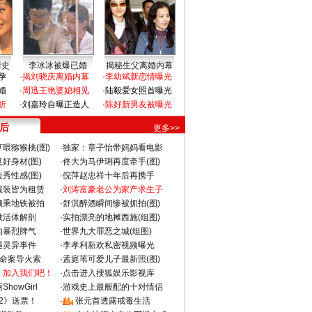
情史
李冰冰被爆已婚
揭秘生父离婚内幕
孕
·
揭刘晓庆离婚内幕
·
李幼斌新恋情曝光
婚
·
周迅王艳婆媳相见
·
陆毅爱女照首曝光
折
·
刘嘉玲自曝正造人
·
陈好新男友被曝光
 后
更多>>
喂猕猴桃(图)
·
独家：章子怡带妈妈看电影
好身材(图)
·
佟大为马伊琍再度牵手(图)
秀性感(图)
·
倪萍赵忠祥十年后再携手
服装皆为租赁
·
刘涛富豪老公为家产求生子
颜乘地铁被拍
·
舒淇醉酒瞬间惨被抓拍(图)
做活体解剖
·
实拍漂亮的地摊西施(组图)
的暴烈脾气
·
世界九大罪恶之城(组图)
遇灵异事件
·
李孝利新欢私密视频曝光
成命案导火索
·
孟庭苇可爱儿子最新照(图)
：加入我们吧！
·
点击进入搜狐娱乐影视库
howGirl
·
游戏史上最般配的十对情侣
2》送票！
·
张元首透露戒毒生活