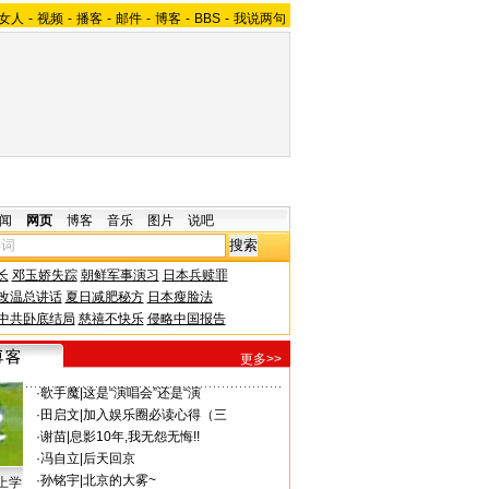
女人
-
视频
-
播客
-
邮件
-
博客
-
BBS
-
我说两句
闻
网页
博客
音乐
图片
说吧
长
邓玉娇失踪
朝鲜军事演习
日本兵赎罪
改温总讲话
夏日减肥秘方
日本瘦脸法
中共卧底结局
慈禧不快乐
侵略中国报告
更多>>
·
歌手魔
|
这是“演唱会”还是“演
·
田启文
|
加入娱乐圈必读心得（三
·
谢苗
|
息影10年,我无怨无悔!!
·
冯自立
|
后天回京
·
孙铭宇
|
北京的大雾~
上学