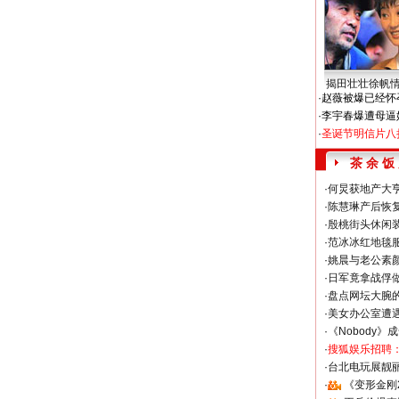
揭田壮壮徐帆
·
赵薇被爆已经怀
·
李宇春爆遭母逼
·
圣诞节明信片八
茶 余 饭
·
何炅获地产大亨
·
陈慧琳产后恢复
·
殷桃街头休闲装
·
范冰冰红地毯
·
姚晨与老公素
·
日军竟拿战俘
·
盘点网坛大腕
·
美女办公室遭
·
《Nobody》
·
搜狐娱乐招聘
·
台北电玩展靓丽S
·
《变形金刚