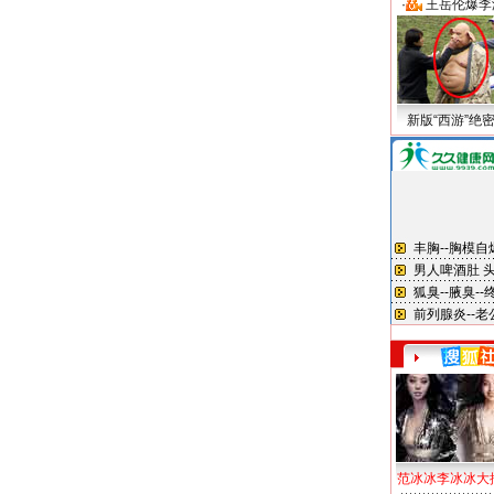
·
王岳伦爆李
新版“西游”绝
范冰冰李冰冰大