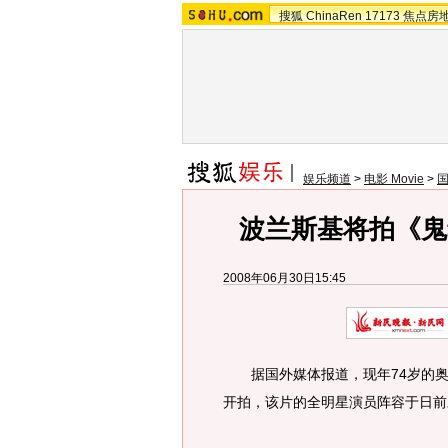
搜狐
ChinaRen
17173
焦点房
娱乐频道
>
电影 Movie
>
波兰斯基将拍《鬼
2008年06月30日15:45
据国外媒体报道，现年74岁的奥
开拍，该片的全明星演员阵容于日前