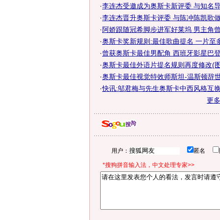
·
李连杰受邀成为奥斯卡新评委 与知名导演
·
李连杰晋升奥斯卡评委 与陈冲陈凯歌做
·
阿娇跟随冠希脚步进军好莱坞 男主角曾获
·
奥斯卡奖新规则:最佳歌曲提名 一片至
·
曾获奥斯卡最佳男配角 西班牙影星巴登故
·
奥斯卡最佳外语片提名规则再度修改(图
·
奥斯卡最佳视觉特效师斯坦-温斯顿辞世
·
快讯:邬君梅与先生奥斯卡中西风格互
更
用户：
匿名
*搜狗拼音输入法，中文处理专家>>