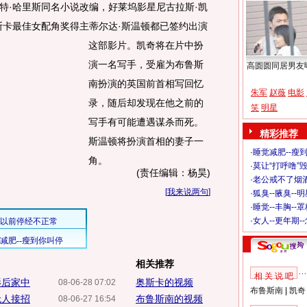
·哈里斯同名小说改编，好莱坞影星尼古拉斯·凯
斯卡最佳女配角奖得主蒂尔达·斯温顿都已签约出演
这部影片。
凯奇将在片中扮
演一名写手，受雇为布鲁斯
高圆圆同居男友
南扮演的英国前首相写回忆
朱军
赵薇
电影
录，随后却发现在他之前的
笑
明星
写手有可能遭遇谋杀而死。
精彩推荐
斯温顿将扮演首相的妻子一
·
睡觉减肥--瘦到
角。
·
莫让“打呼噜”
(责任编辑：杨昊)
·
老公戒不了烟酒
[
我来说两句
]
·
狐臭--腋臭--
·
睡觉--丰胸--
·
女人--更年期-
相关推荐
相 关 说 吧
影后家中
奥斯卡的视频
08-06-28 07:02
布鲁斯南
|
凯奇
无人接招
布鲁斯南的视频
08-06-27 16:54