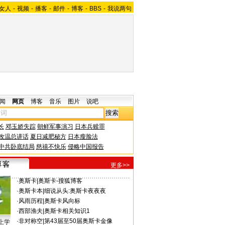
女人
-
视频
-
播客
-
邮件
-
博客
-
BBS
-
我说两句
闻
网页
博客
音乐
图片
说吧
长
邓玉娇失踪
朝鲜军事演习
日本兵赎罪
改温总讲话
夏日减肥秘方
日本瘦脸法
中共卧底结局
慈禧不快乐
侵略中国报告
更多>>
·
奥斯卡
|
奥斯卡-搜狐博客
·
奥斯卡本
|
细说从头:奥斯卡夜夜夜
·
风雨历程
|
奥斯卡风向标
·
西部渔夫
|
奥斯卡相关知识1
·
非对称空
|
第43届至50届奥斯卡金像
上学