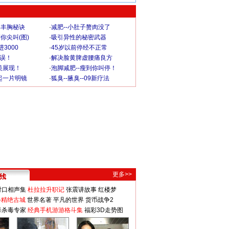
爆丰胸秘诀
·
减肥--小肚子赘肉没了
你尖叫(图)
·
吸引异性的秘密武器
3000
·
45岁以前停经不正常
不误！
·
解决脸黄脾虚腰痛良方
美展现！
·
泡脚减肥--瘦到你叫停！
起一片明镜
·
狐臭--腋臭--09新疗法
更多>>
对口相声集
杜拉拉升职记
张震讲故事
红楼梦
-精绝古城
世界名著
平凡的世界
货币战争2
毒杀毒专家
经典手机游游格斗集
福彩3D走势图