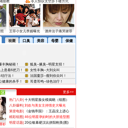
湘胎教
·
令人惊叹太空步下楼方式
密照
王菲小女儿李嫣曝光
酒井法子痛哭谢罪
更多>>
热门八卦
|
十大明星脸女模揭晓（组图）
八卦爆料
|
刘欢与美女主持情史大曝光
第壹电影
|
《金钱帝国》：王晶没上进心
精彩组图
|
46位明星孕妇时的大胆造型图
明星话题
|
20位银幕硬汉比拼阳刚美(图)
撞衫