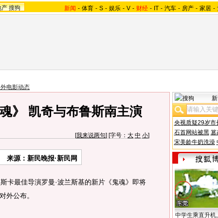
地产
搜狗
新闻
-
体育
-
S
-
娱乐
-
V
-
财经
-
IT
-
汽车
-
房产
-
家居
-
国外电影动态
新
魂》 凯奇与布鲁斯南主演
央视质疑29岁市
石首网站被黑
篡
[
我来说两句
] [字号：
大
中
小
]
宋美龄牛奶洗澡
来源：新民晚报·新民网
斯卡最佳导演罗曼·波兰斯基的新片《鬼魂》即将
对外公布。
中学生乘直升机