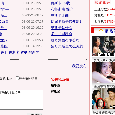
...
奥斯卡 下载
说 吧 排 行
08-06-25 19:26
"同事"
布鲁斯南 简介
08-06-25 19:26
上证指数
(7744
...
奥斯卡金曲
08-06-25 08:37
苏醒吧
(41523)
多两首
历届奥斯卡获奖影片
08-06-21 07:17
贴图吧
(68789)
...
奥斯卡是什么
08-06-20 16:19
最 热 
)
尼古拉斯凯奇
08-06-20 13:02
(图)
凯奇集团有限公司
08-06-17 09:24
换搭配
柴可夫斯基怎么死的
08-06-14 19:35
多关于
奥斯卡 罗曼
的新闻>>
谍战大片-《风
我要发布
隐藏地址
设为辩论话题
我来说两句
精华区
闺房视频自拍
辩论区
自爆捉奸后恶梦