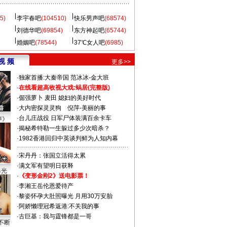
5)
李宇春吧
(104510)
快乐男声吧
(68574)
刘德华吧
(69854)
东方神起吧
(65744)
婚姻吧
(78544)
37℃女人吧
(6985)
视 频
更多>>
·
独家首播:大秦帝国
范冰冰-金大班
·
在线看超高收视大戏:
蜗居(完整版)
·
倔强萝卜
麦田
媳妇的美好时代
·
大内密探灵灵狗
倪萍-美丽的事
·
台儿庄战役 日军尸体装满百余卡车
声》
·
揭秘希特勒一生躲过多少次暗杀？
·
1982香港回归中英谈判鲜为人知内幕
·
宋丹丹：张国立活得太累
·
满文军有望明日获释
曝光
·
《变形金刚2》送电影票！
·
李湘王岳伦恩爱待产
·
黎姿怀孕大肚照曝光 月用30万安胎
·
阿娇懒理冠希返港:不关我的事
·
古巨基：我与霆锋都是一哥
不断