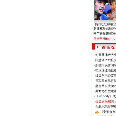
揭田壮壮徐帆
·
赵薇被爆已经怀
·
李宇春爆遭母逼
·
圣诞节明信片八
茶 余 饭
·
何炅获地产大亨
·
陈慧琳产后恢复
·
殷桃街头休闲装
·
范冰冰红地毯
·
姚晨与老公素
·
日军竟拿战俘
·
盘点网坛大腕
·
美女办公室遭
·
《Nobody》
·
搜狐娱乐招聘
·
台北电玩展靓丽S
·
《变形金刚