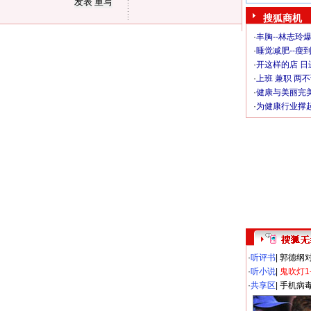
搜狐商机
·
丰胸--林志玲
·
睡觉减肥--瘦到
·
开这样的店 日进
·
上班 兼职 两
·
健康与美丽完
·
为健康行业撑
·
听评书
|
郭德纲
·
听小说
|
鬼吹灯1
·
共享区
|
手机病