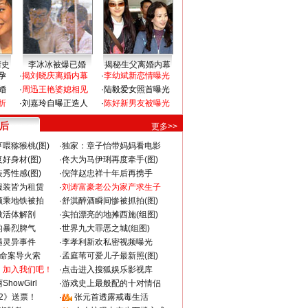
情史
李冰冰被爆已婚
揭秘生父离婚内幕
孕
·
揭刘晓庆离婚内幕
·
李幼斌新恋情曝光
婚
·
周迅王艳婆媳相见
·
陆毅爱女照首曝光
折
·
刘嘉玲自曝正造人
·
陈好新男友被曝光
 后
更多>>
喂猕猴桃(图)
·
独家：章子怡带妈妈看电影
好身材(图)
·
佟大为马伊琍再度牵手(图)
秀性感(图)
·
倪萍赵忠祥十年后再携手
服装皆为租赁
·
刘涛富豪老公为家产求生子
颜乘地铁被拍
·
舒淇醉酒瞬间惨被抓拍(图)
做活体解剖
·
实拍漂亮的地摊西施(组图)
的暴烈脾气
·
世界九大罪恶之城(组图)
遇灵异事件
·
李孝利新欢私密视频曝光
成命案导火索
·
孟庭苇可爱儿子最新照(图)
：加入我们吧！
·
点击进入搜狐娱乐影视库
howGirl
·
游戏史上最般配的十对情侣
2》送票！
·
张元首透露戒毒生活