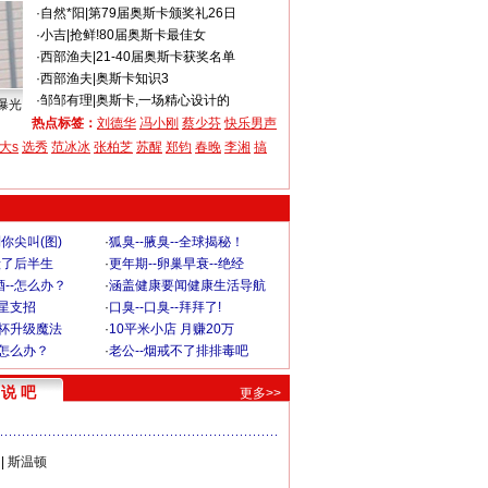
·
自然*阳
|
第79届奥斯卡颁奖礼26日
·
小吉
|
抢鲜!80届奥斯卡最佳女
·
西部渔夫
|
21-40届奥斯卡获奖名单
·
西部渔夫
|
奥斯卡知识3
·
邹邹有理
|
奥斯卡,一场精心设计的
曝光
热点标签：
刘德华
冯小刚
蔡少芬
快乐男声
大s
选秀
范冰冰
张柏芝
苏醒
郑钧
春晚
李湘
搞
你尖叫(图)
·
狐臭--腋臭--全球揭秘！
毁了后半生
·
更年期--卵巢早衰--绝经
--怎么办？
·
涵盖健康要闻健康生活导航
明星支招
·
口臭--口臭--拜拜了!
罩杯升级魔法
·
10平米小店 月赚20万
-怎么办？
·
老公--烟戒不了排排毒吧
说 吧
更多>>
|
斯温顿