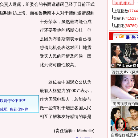
说 吧 排 行
负责人透露，组委会的书面邀请函已经于日前正式
上证指数
(7744
届时到访上海。
而布鲁斯南本人对于接到邀请感到
苏醒吧
(41523)
十分荣幸，虽然最终能否成
贴图吧
(68789)
行还要看他的档期安排，但
最 热 
是因为布鲁斯南表示自己很
想借此机会表达对四川地震
受灾人民的同情及问候，因
此到访可能性较高。
谍战大片-《风
这位被中国观众公认为
最有人格魅力的“007”表示，
作为国际电影人，若能参与
闺房视频自拍
做一些有利于增进各国人民
相互了解和友好感情的事是
(责任编辑：Michelle)
自爆捉奸后恶梦