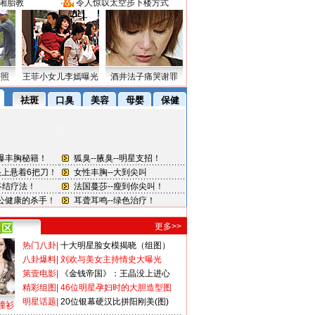
湘胎教
·
令人惊叹太空步下楼方式
密照
王菲小女儿李嫣曝光
酒井法子痛哭谢罪
更多>>
热门八卦
|
十大明星脸女模揭晓（组图）
八卦爆料
|
刘欢与美女主持情史大曝光
第壹电影
|
《金钱帝国》：王晶没上进心
精彩组图
|
46位明星孕妇时的大胆造型图
明星话题
|
20位银幕硬汉比拼阳刚美(图)
撞衫