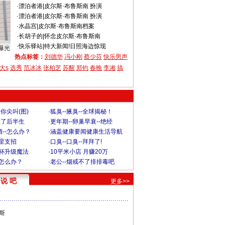
·
漂泊者港
|
皮尔斯·布鲁斯南 扮演
·
漂泊者港
|
皮尔斯·布鲁斯南 扮演
·
水晶宫
|
皮尔斯·布鲁斯南档案
·
长胡子的
|
怀念皮尔斯·布鲁斯南
·
快乐驿站
|
特大新闻!日照海边惊现
曝光
热点标签：
刘德华
冯小刚
蔡少芬
快乐男声
大s
选秀
范冰冰
张柏芝
苏醒
郑钧
春晚
李湘
搞
你尖叫(图)
·
狐臭--腋臭--全球揭秘！
毁了后半生
·
更年期--卵巢早衰--绝经
--怎么办？
·
涵盖健康要闻健康生活导航
明星支招
·
口臭--口臭--拜拜了!
罩杯升级魔法
·
10平米小店 月赚20万
-怎么办？
·
老公--烟戒不了排排毒吧
说 吧
更多>>
斯