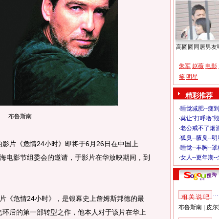
高圆圆同居男友
朱军
赵薇
电影
笑
明星
精彩推荐
·
睡觉减肥--瘦到
布鲁斯南
·
莫让“打呼噜”
·
老公戒不了烟酒
·
狐臭--腋臭--
影片《危情24小时》即将于6月26日在中国上
·
睡觉--丰胸--
海电影节组委会的邀请，于影片在华放映期间，到
·
女人--更年期-
相 关 说 吧
《危情24小时》，是银幕史上詹姆斯邦德的最
布鲁斯南
|
皮尔
”光环后的第一部转型之作，他本人对于该片在华上