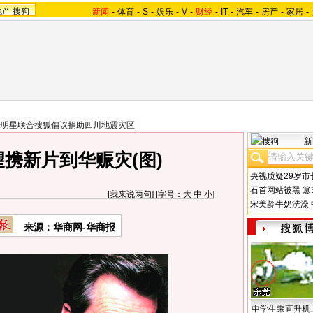
地产
搜狗
新闻
-
体育
-
S
-
娱乐
-
V
-
财经
-
IT
-
汽车
-
房产
-
家居
-
乐明星联合搜狐倡议捐助四川地震灾区
新
携新片到华赈灾(图)
央视质疑29岁市
石首网站被黑
篡
[
我来说两句
] [字号：
大
中
小
]
宋美龄牛奶洗澡
来源：华商网-华商报
中学生乘直升机