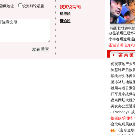
隐藏地址
设为辩论话题
我来说两句
精华区
辩论区
揭田壮壮徐帆
·
赵薇被爆已经怀
·
李宇春爆遭母逼
·
圣诞节明信片八
茶 余 饭
·
何炅获地产大亨
·
陈慧琳产后恢复
·
殷桃街头休闲装
·
范冰冰红地毯
·
姚晨与老公素
·
日军竟拿战俘
·
盘点网坛大腕
·
美女办公室遭
·
《Nobody》
·
搜狐娱乐招聘
·
台北电玩展靓丽S
·
《变形金刚