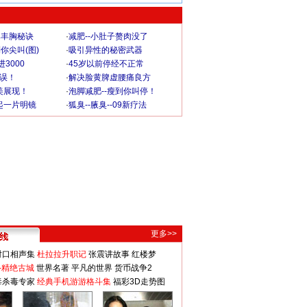
爆丰胸秘诀
·
减肥--小肚子赘肉没了
你尖叫(图)
·
吸引异性的秘密武器
3000
·
45岁以前停经不正常
不误！
·
解决脸黄脾虚腰痛良方
美展现！
·
泡脚减肥--瘦到你叫停！
起一片明镜
·
狐臭--腋臭--09新疗法
更多>>
对口相声集
杜拉拉升职记
张震讲故事
红楼梦
-精绝古城
世界名著
平凡的世界
货币战争2
毒杀毒专家
经典手机游游格斗集
福彩3D走势图