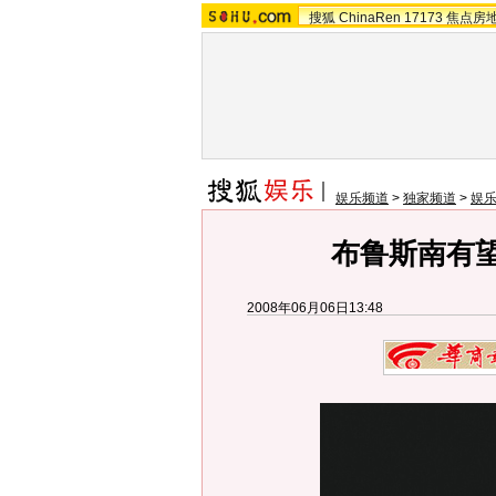
搜狐
ChinaRen
17173
焦点房
娱乐频道
>
独家频道
>
娱
布鲁斯南有望
2008年06月06日13:48