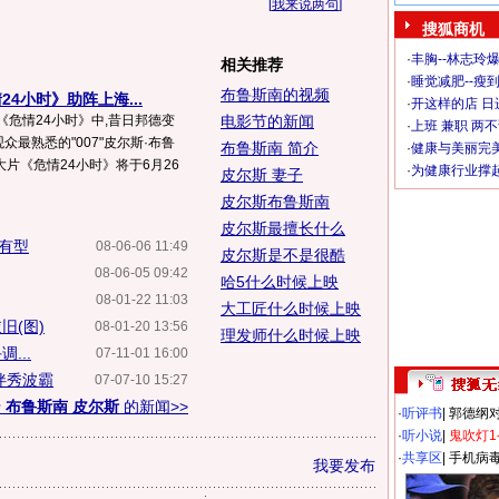
[
我来说两句
]
搜狐商机
·
丰胸--林志玲
相关推荐
·
睡觉减肥--瘦到
布鲁斯南的视频
4小时》助阵上海...
·
开这样的店 日进
《危情24小时》中,昔日邦德变
电影节的新闻
·
上班 兼职 两
众最熟悉的"007"皮尔斯·布鲁
布鲁斯南 简介
·
健康与美丽完
片《危情24小时》将于6月26
·
为健康行业撑
皮尔斯 妻子
皮尔斯布鲁斯南
皮尔斯最擅长什么
仍有型
08-06-06 11:49
皮尔斯是不是很酷
08-06-05 09:42
哈5什么时候上映
08-01-22 11:03
大工匠什么时候上映
旧(图)
08-01-20 13:56
理发师什么时候上映
...
07-11-01 16:00
伴秀波霸
07-07-10 15:27
于
布鲁斯南 皮尔斯
的新闻>>
·
听评书
|
郭德纲
·
听小说
|
鬼吹灯1
·
共享区
|
手机病
我要发布