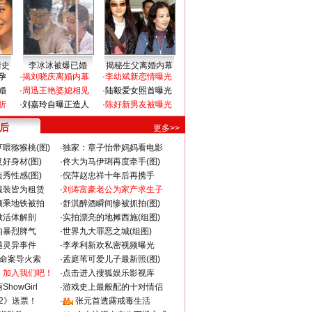
情史
李冰冰被爆已婚
揭秘生父离婚内幕
孕
·
揭刘晓庆离婚内幕
·
李幼斌新恋情曝光
婚
·
周迅王艳婆媳相见
·
陆毅爱女照首曝光
折
·
刘嘉玲自曝正造人
·
陈好新男友被曝光
 后
更多>>
喂猕猴桃(图)
·
独家：章子怡带妈妈看电影
好身材(图)
·
佟大为马伊琍再度牵手(图)
秀性感(图)
·
倪萍赵忠祥十年后再携手
服装皆为租赁
·
刘涛富豪老公为家产求生子
颜乘地铁被拍
·
舒淇醉酒瞬间惨被抓拍(图)
做活体解剖
·
实拍漂亮的地摊西施(组图)
的暴烈脾气
·
世界九大罪恶之城(组图)
遇灵异事件
·
李孝利新欢私密视频曝光
成命案导火索
·
孟庭苇可爱儿子最新照(图)
：加入我们吧！
·
点击进入搜狐娱乐影视库
howGirl
·
游戏史上最般配的十对情侣
2》送票！
·
张元首透露戒毒生活