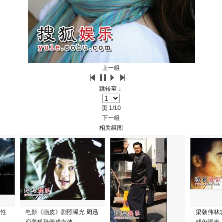
上一组
跳转至：
页
1/10
下一组
相关组图
次性
电影《画皮》剧照曝光 周迅
梁朝伟林