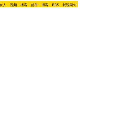
女人
-
视频
-
播客
-
邮件
-
博客
-
BBS
-
我说两句