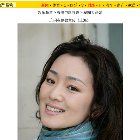
地产
搜狗
新闻
-
体育
-
S
-
娱乐
-
V
-
财经
-
IT
-
汽车
-
房产
-
家居
-
娱乐频道
>
香港电影频道
>
秘闻大踢爆
巩俐在伦敦宣传《上海》