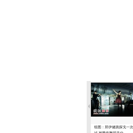
组图：郑伊健跳探戈一