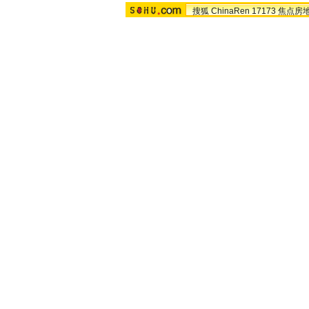
搜狐
ChinaRen
17173
焦点房