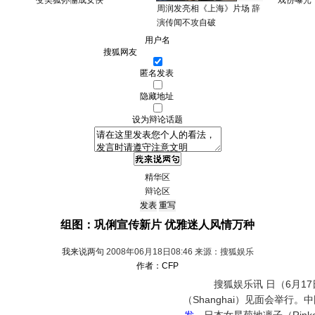
变美狐孙俪成女侠
戏份曝光
周润发亮相《上海》片场 辞
演传闻不攻自破
用户名
匿名发表
隐藏地址
设为辩论话题
精华区
辩论区
组图：巩俐宣传新片 优雅迷人风情万种
我来说两句
2008年06月18日08:46 来源：搜狐娱乐
作者：CFP
搜狐娱乐讯 日（6月17
（Shanghai）见面会举行。