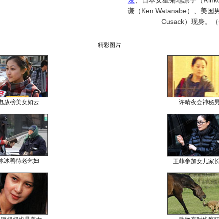
发
、日本女星菊地凛子（Rinko 
谦（Ken Watanabe）、美
Cusack）现身。
精彩图片
电放榜美女如云
许晴夜会神秘
冰冰善待老乞妇
王菲参加女儿家