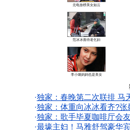
北电放榜美女如云
范冰冰善待老乞妇
李小璐妈妈也是美女
·
独家：春晚第二次联排 马
·
独家：体重向冰冰看齐?张
·
独家：歌手毕夏咖啡厅会友
·
最壕主妇！马雅舒驾豪华