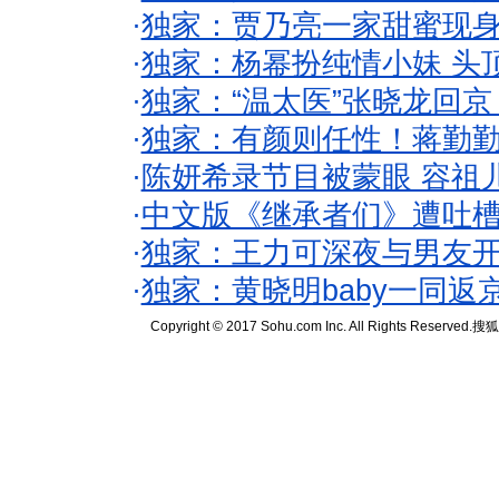
·
独家：贾乃亮一家甜蜜现身
·
独家：杨幂扮纯情小妹 头
·
独家：“温太医”张晓龙回京
·
独家：有颜则任性！蒋勤
·
陈妍希录节目被蒙眼 容祖
·
中文版《继承者们》遭吐槽
·
独家：王力可深夜与男友开
·
独家：黄晓明baby一同返
Copyright © 2017 Sohu.com Inc. All Rights Reserved