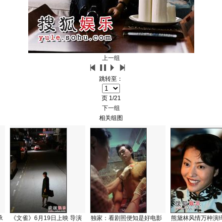
上一组
跳转至：
页
1/21
下一组
相关组图
承
《文雀》6月19日上映 导演
独家：看剧照便知是好电影
熊黛林风情万种演