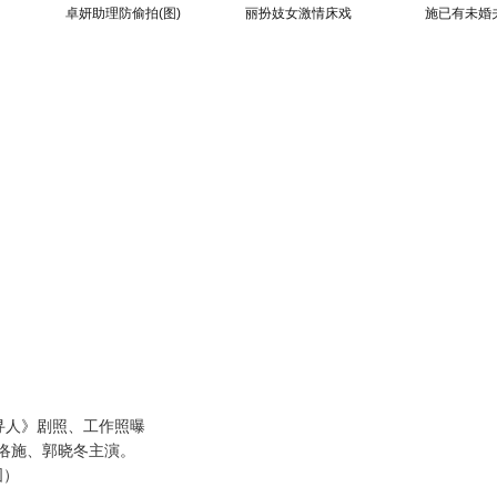
卓妍助理防偷拍(图)
丽扮妓女激情床戏
施已有未婚
人》剧照、工作照曝
洛施、郭晓冬主演。
图）