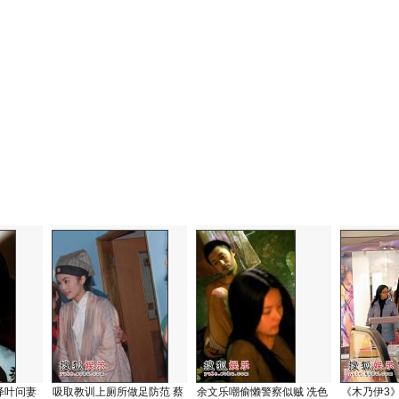
绎叶问妻
吸取教训上厕所做足防范 蔡
余文乐嘲偷懒警察似贼 冼色
《木乃伊3