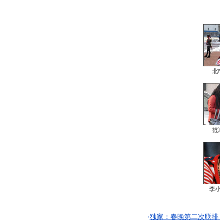
北
范
李
·
独家：春晚第二次联排