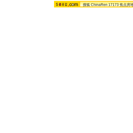
搜狐
ChinaRen
17173
焦点房