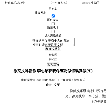
杜琪峰柏林获赞
——《一个好爸爸》
狰狞怒斥“幼子”
用户名
匿名发表
隐藏地址
设为辩论话题
精华区
辩论区
徐克执导新作 李心洁郭晓冬缠吻似假戏真做(图)
我来说两句
2008年05月30日11:28 来源：搜狐娱乐
作者：CFP
搜狐娱乐讯 电影《深海寻
光。徐克执导、李心洁、梁
（CFP供