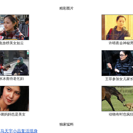
精彩图片
电放榜美女如云
许晴夜会神秘
冰冰善待老乞妇
王菲参加女儿家
小璐妈妈也是美女
动物有时也疯
独家猛料
 马天宇小品复活现身