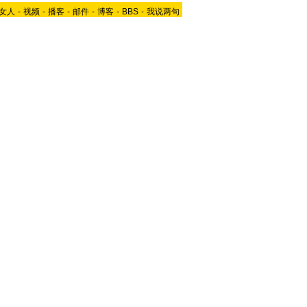
女人
-
视频
-
播客
-
邮件
-
博客
-
BBS
-
我说两句