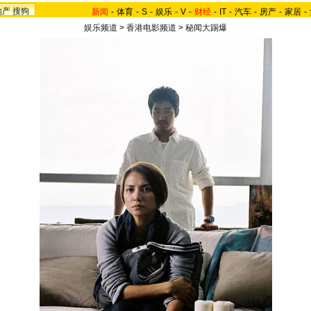
地产
搜狗
新闻
-
体育
-
S
-
娱乐
-
V
-
财经
-
IT
-
汽车
-
房产
-
家居
-
娱乐频道
>
香港电影频道
>
秘闻大踢爆