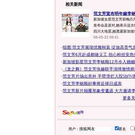
相关新闻
范文芳宣布明年嫁李铭
新加坡女星范文芳前晚(5
发布会及派对,她表示这次
四川大地震,她透露新加坡也
08-05-22 09:41
·
组图:范文芳展现优雅秋装 绽放高贵气
·
范文芳6月赴成都做义工 担心粉丝安危坐立
·
新加坡影星范文芳李铭顺12月步入婚姻
·
《龙之舞》范文芳张赫联手演绎激情师生
·
范文芳片场出意外 手臂溃烂入院治疗(图
·
范文芳李铭顺好事将近择日成亲
·
范文芳新片颠覆形象变邋遢 大方邀请李铭
更多
用户：
匿名