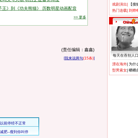
戏剧演出
|
【搜
子王》到《功夫熊猫》 历数明星动画配音
热门连载
|
刘烨
>> 更多
(责任编辑：鑫鑫)
每天在吞别人
[
我来说两句
(15条)
]
漂在海外
|
为什
型男索女
|
晒晒