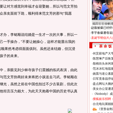
要让对方感觉到幸福才会迎娶她，所以与范文芳拍
众亲友面前下跪，顺利得来范文芳的那句“我愿
揭田壮壮徐帆
·
赵薇被爆已经怀
·
李宇春爆遭母逼
办，李铭顺说结婚是一生才一次的大事，所以一
·
圣诞节明信片八
己一手操办，“不要让她操心，这样才能显出我的
茶 余 饭
铭顺果然考虑得面面俱到。虽然还未结婚，但沉浸
·
何炅获地产大亨
孩子的未来。
·
陈慧琳产后恢复
·
殷桃街头休闲装
·
范冰冰红地毯
，亲眼见到少林寺孩子们震撼的练武表演，由此
·
姚晨与老公素
与范文芳协商好未来将把小孩送去习武。李铭顺在
·
日军竟拿战俘
继光，虽然之前在中国也拍过不少古装剧，但此次
·
盘点网坛大腕
·
美女办公室遭
他坦言压力颇大，为此天天抱着中国的历史书认真
·
《Nobody》
·
搜狐娱乐招聘
·
台北电玩展靓丽S
·
《变形金刚