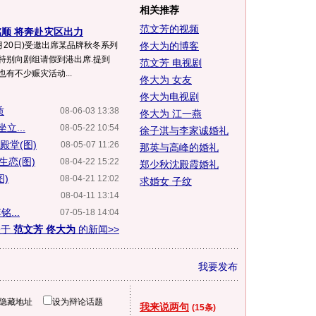
相关推荐
范文芳的视频
顺 将奔赴灾区出力
月20日)受邀出席某品牌秋冬系列
佟大为的博客
特别向剧组请假到港出席.提到
范文芳 电视剧
有不少赈灾活动...
佟大为 女友
佟大为电视剧
质
08-06-03 13:38
佟大为 江一燕
...
08-05-22 10:54
徐子淇与李家诚婚礼
殿堂(图)
08-05-07 11:26
那英与高峰的婚礼
恋(图)
08-04-22 15:22
郑少秋沈殿霞婚礼
)
08-04-21 12:02
求婚女 子纹
08-04-11 13:14
...
07-05-18 14:04
关于
范文芳 佟大为
的新闻>>
我要发布
隐藏地址
设为辩论话题
我来说两句
(15条)