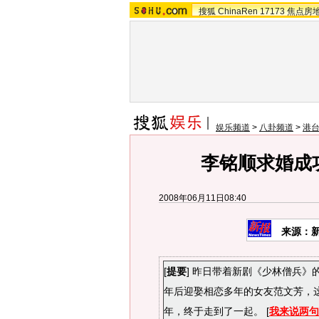
搜狐
ChinaRen
17173
焦点房
娱乐频道
>
八卦频道
>
港
李铭顺求婚成功
2008年06月11日08:40
来源：新
[
提要
] 昨日带着新剧《少林僧兵
年后迎娶相恋多年的女友范文芳，这
年，终于走到了一起。 [
我来说两句