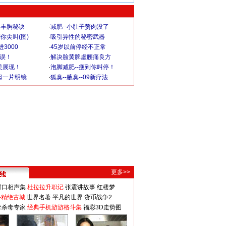
爆丰胸秘诀
·
减肥--小肚子赘肉没了
你尖叫(图)
·
吸引异性的秘密武器
3000
·
45岁以前停经不正常
不误！
·
解决脸黄脾虚腰痛良方
美展现！
·
泡脚减肥--瘦到你叫停！
起一片明镜
·
狐臭--腋臭--09新疗法
更多>>
对口相声集
杜拉拉升职记
张震讲故事
红楼梦
-精绝古城
世界名著
平凡的世界
货币战争2
毒杀毒专家
经典手机游游格斗集
福彩3D走势图