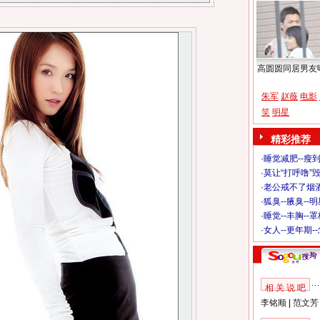
高圆圆同居男友
朱军
赵薇
电影
笑
明星
精彩推荐
·
睡觉减肥--瘦到
·
莫让“打呼噜”
·
老公戒不了烟酒
·
狐臭--腋臭--
·
睡觉--丰胸--
·
女人--更年期-
相 关 说 吧
李铭顺
|
范文芳