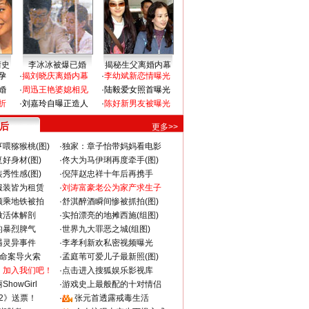
情史
李冰冰被爆已婚
揭秘生父离婚内幕
孕
·
揭刘晓庆离婚内幕
·
李幼斌新恋情曝光
婚
·
周迅王艳婆媳相见
·
陆毅爱女照首曝光
折
·
刘嘉玲自曝正造人
·
陈好新男友被曝光
 后
更多>>
喂猕猴桃(图)
·
独家：章子怡带妈妈看电影
好身材(图)
·
佟大为马伊琍再度牵手(图)
秀性感(图)
·
倪萍赵忠祥十年后再携手
服装皆为租赁
·
刘涛富豪老公为家产求生子
颜乘地铁被拍
·
舒淇醉酒瞬间惨被抓拍(图)
做活体解剖
·
实拍漂亮的地摊西施(组图)
的暴烈脾气
·
世界九大罪恶之城(组图)
遇灵异事件
·
李孝利新欢私密视频曝光
成命案导火索
·
孟庭苇可爱儿子最新照(图)
：加入我们吧！
·
点击进入搜狐娱乐影视库
howGirl
·
游戏史上最般配的十对情侣
2》送票！
·
张元首透露戒毒生活