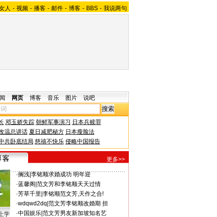
女人
-
视频
-
播客
-
邮件
-
博客
-
BBS
-
我说两句
闻
网页
博客
音乐
图片
说吧
长
邓玉娇失踪
朝鲜军事演习
日本兵赎罪
改温总讲话
夏日减肥秘方
日本瘦脸法
中共卧底结局
慈禧不快乐
侵略中国报告
更多>>
·
搁浅
|
李铭顺求婚成功 明年迎
·
蓝馨阁
|
范文芳和李铭顺天天过情
·
芳草千里
|
李铭顺范文芳,天作之合!
·
wdqwd2dq
|
范文芳李铭顺改婚期 担
·
中国娱乐
|
范文芳男友新加坡知名艺
上学