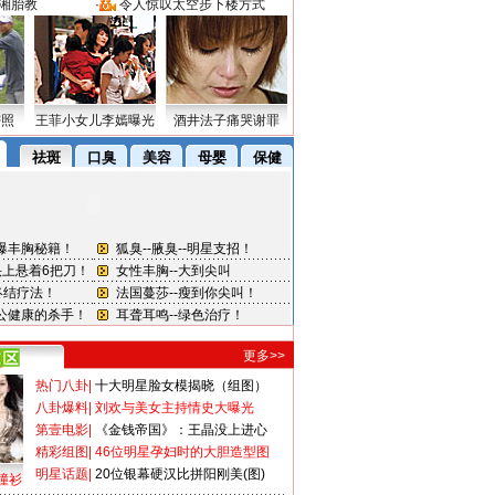
湘胎教
·
令人惊叹太空步下楼方式
密照
王菲小女儿李嫣曝光
酒井法子痛哭谢罪
更多>>
热门八卦
|
十大明星脸女模揭晓（组图）
八卦爆料
|
刘欢与美女主持情史大曝光
第壹电影
|
《金钱帝国》：王晶没上进心
精彩组图
|
46位明星孕妇时的大胆造型图
明星话题
|
20位银幕硬汉比拼阳刚美(图)
撞衫