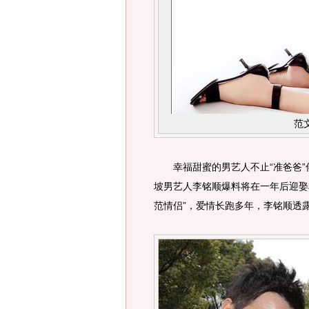
范
幸福甜蜜的男艺人不止“准爸爸”
坡男艺人李铭顺爆料将在一年后迎娶
范情侣”，爱情长跑多年，李铭顺透