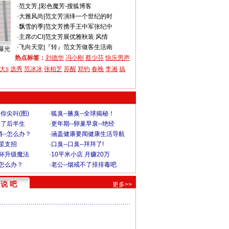
·
范文芳,
|
彩色魔芳-搜狐博客
·
大雅风尚
|
范文芳演绎一个世纪的时
·
飘雪的季
|
范文芳携手王中军张纪中
·
主席のCl
|
范文芳展优雅秋装 风情
·
飞向天堂
|
『转』范文芳做客生活南
曝光
热点标签：
刘德华
冯小刚
蔡少芬
快乐男声
大s
选秀
范冰冰
张柏芝
苏醒
郑钧
春晚
李湘
搞
你尖叫(图)
·
狐臭--腋臭--全球揭秘！
毁了后半生
·
更年期--卵巢早衰--绝经
--怎么办？
·
涵盖健康要闻健康生活导航
明星支招
·
口臭--口臭--拜拜了!
罩杯升级魔法
·
10平米小店 月赚20万
-怎么办？
·
老公--烟戒不了排排毒吧
说 吧
更多>>