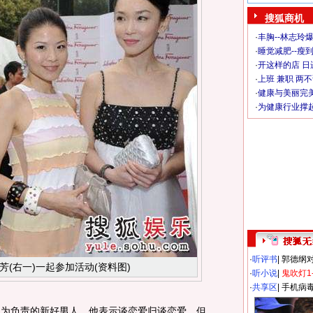
搜狐商机
·
丰胸--林志玲
·
睡觉减肥--瘦到
·
开这样的店 日进
·
上班 兼职 两
·
健康与美丽完
·
为健康行业撑
·
听评书
|
郭德纲
芳(右一)一起参加活动(资料图)
·
听小说
|
鬼吹灯1
·
共享区
|
手机病
为负责的新好男人，他表示谈恋爱归谈恋爱，但