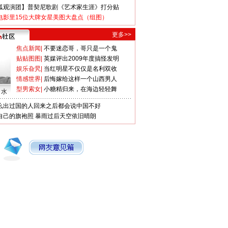
狐观演团】普契尼歌剧《艺术家生涯》打分贴
电影里15位大牌女星美图大盘点（组图）
更多>>
焦点新闻
|
不要迷恋哥，哥只是一个鬼
贴贴图图
|
英媒评出2009年度搞怪发明
娱乐旮旯
|
当红明星不仅仅是名利双收
情感世界
|
后悔嫁给这样一个山西男人
型男索女
|
小糖精归来，在海边轻轻舞
口水
么出过国的人回来之后都会说中国不好
自己的旗袍照
暴雨过后天空依旧晴朗