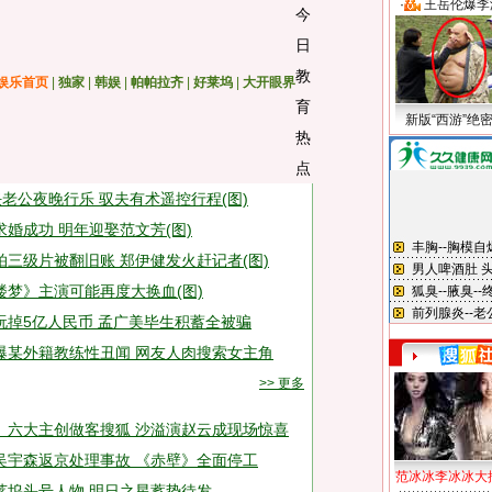
·
王岳伦爆李
娱乐首页
|
独家
|
韩娱
|
帕帕拉齐
|
好莱坞
|
大开眼界
新版“西游”绝
任老公夜晚行乐 驭夫有术遥控行程(图)
求婚成功 明年迎娶范文芳(图)
拍三级片被翻旧账 郑伊健发火赶记者(图)
楼梦》主演可能再度大换血(图)
玩掉5亿人民币 孟广美毕生积蓄全被骗
爆某外籍教练性丑闻 网友人肉搜索女主角
>> 更多
》六大主创做客搜狐 沙溢演赵云成现场惊喜
吴宇森返京处理事故 《赤壁》全面停工
范冰冰李冰冰大
莱坞头号人物 明日之星蓄势待发