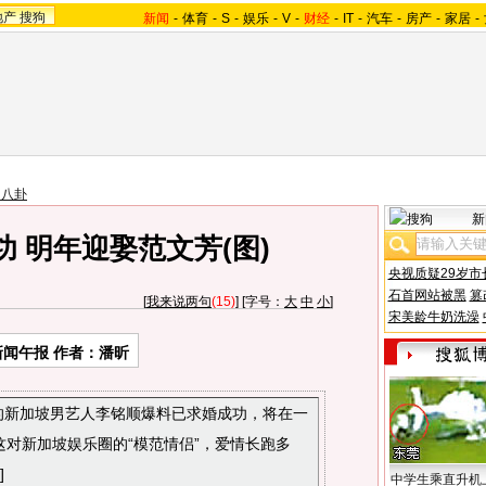
地产
搜狗
新闻
-
体育
-
S
-
娱乐
-
V
-
财经
-
IT
-
汽车
-
房产
-
家居
-
台八卦
新
 明年迎娶范文芳(图)
央视质疑29岁市
石首网站被黑
篡
[
我来说两句
(15)
] [字号：
大
中
小
]
宋美龄牛奶洗澡
闻午报 作者：潘昕
》的新加坡男艺人李铭顺爆料已求婚成功，将在一
对新加坡娱乐圈的“模范情侣”，爱情长跑多
]
中学生乘直升机