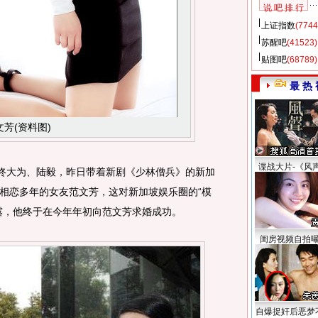
说 吧 排 行
上证指数
(7744
苏醒吧
(41523)
贴图吧
(68789)
最 热 
文芳(资料图)
谍战大片-《风
佟大为、陆毅，昨日带着新剧《少林僧兵》的新加
相恋多年的女友范文芳，这对新加坡娱乐圈的“模
露，他终于在今年年初向范文芳求婚成功。
闺房视频自拍
自爆捉奸后恶梦