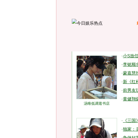
·
小S放
·
李铭顺
·
蒙嘉慧
·
新《红
·
前男友
·
黄健翔
汤唯低调逛书店
·
《三国
·
独家：
·
争做好