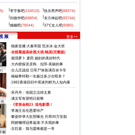
5)
李宇春吧
(104510)
快乐男声吧
(68574)
刘德华吧
(69854)
东方神起吧
(65744)
婚姻吧
(78544)
37℃女人吧
(6985)
视 频
更多>>
·
独家首播:大秦帝国
范冰冰-金大班
·
在线看超高收视大戏:
蜗居(完整版)
·
倔强萝卜
麦田
媳妇的美好时代
·
大内密探灵灵狗
倪萍-美丽的事
·
台儿庄战役 日军尸体装满百余卡车
声》
·
揭秘希特勒一生躲过多少次暗杀？
·
1982香港回归中英谈判鲜为人知内幕
·
宋丹丹：张国立活得太累
·
满文军有望明日获释
曝光
·
《变形金刚2》送电影票！
·
李湘王岳伦恩爱待产
·
黎姿怀孕大肚照曝光 月用30万安胎
·
阿娇懒理冠希返港:不关我的事
·
古巨基：我与霆锋都是一哥
不断