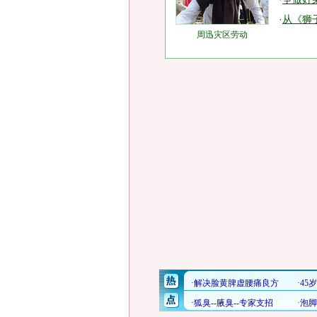
·
从《狮
周迅灾区劳动