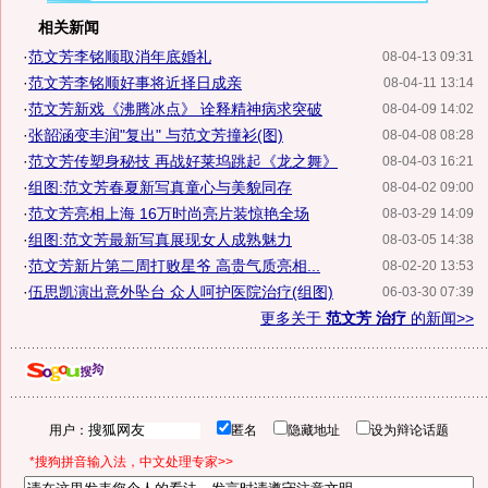
相关新闻
·
范文芳李铭顺取消年底婚礼
08-04-13 09:31
·
范文芳李铭顺好事将近择日成亲
08-04-11 13:14
·
范文芳新戏《沸腾冰点》 诠释精神病求突破
08-04-09 14:02
·
张韶涵变丰润"复出" 与范文芳撞衫(图)
08-04-08 08:28
·
范文芳传塑身秘技 再战好莱坞跳起《龙之舞》
08-04-03 16:21
·
组图:范文芳春夏新写真童心与美貌同存
08-04-02 09:00
·
范文芳亮相上海 16万时尚亮片装惊艳全场
08-03-29 14:09
·
组图:范文芳最新写真展现女人成熟魅力
08-03-05 14:38
·
范文芳新片第二周打败星爷 高贵气质亮相...
08-02-20 13:53
·
伍思凯演出意外坠台 众人呵护医院治疗(组图)
06-03-30 07:39
更多关于
范文芳 治疗
的新闻>>
用户：
匿名
隐藏地址
设为辩论话题
*搜狗拼音输入法，中文处理专家>>