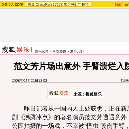
搜狐
ChinaRen
17173
焦点房地产
搜狗
新闻
-
体
娱乐频道
>
八卦频道
>
港台八卦
范文芳片场出意外 手臂溃烂入院
2008年04月21日12:02
[
我来
来源：搜狐娱乐
昨日记者从一圈内人士处获悉，正在新
剧《沸腾冰点》的著名演员范文芳遭遇意外
公园拍摄的一场戏，不幸被“怪虫”咬伤手臂