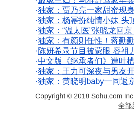
·
最壕主妇！马雅舒驾豪华
·
独家：贾乃亮一家甜蜜现身
·
独家：杨幂扮纯情小妹 头
·
独家：“温太医”张晓龙回京
·
独家：有颜则任性！蒋勤
·
陈妍希录节目被蒙眼 容祖
·
中文版《继承者们》遭吐槽
·
独家：王力可深夜与男友开
·
独家：黄晓明baby一同返
Copyright © 2018 Sohu.com In
全部