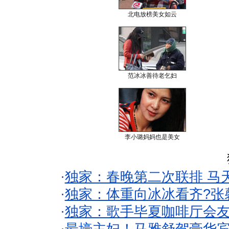
北电放榜美女如云
范冰冰善待老乞妇
李小璐妈妈也是美女
·
独家：春晚第二次联排 马
·
独家：体重向冰冰看齐?张
·
独家：歌手毕夏咖啡厅会友