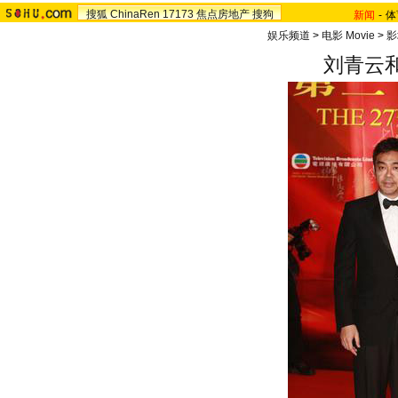
搜狐
ChinaRen
17173
焦点房地产
搜狗
新闻
-
体
娱乐频道
>
电影 Movie
>
影
刘青云